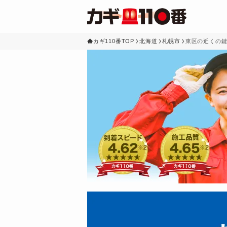
カギ110番TOP
北海道
札幌市
東区の近くの