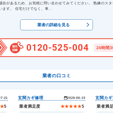
場合があるため、お気軽に問い合わせてみてください。 熟練のスタ
ます。 住宅だけでなく、車...
業者の詳細を見る
0120-525-004
24時間
業者の口コミ
玄関カギ修理
玄関カギ
07-21
2026-06-15
★
5
業者満足度
★
★
★
★
★
5
業者満