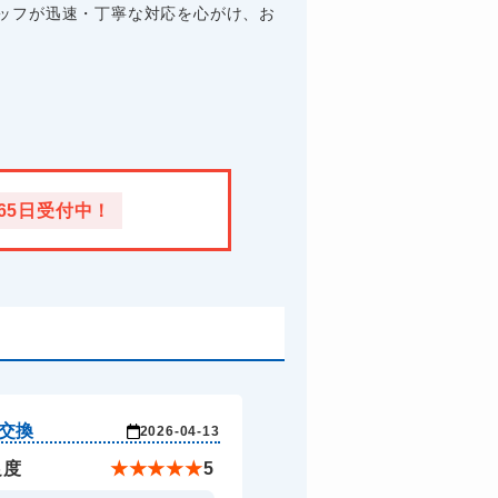
ッフが迅速・丁寧な対応を心がけ、お
365日受付中！
交換
2026-04-13
足度
★
★
★
★
★
5