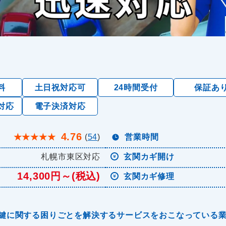
料
土日祝対応可
24時間受付
保証あ
対応
電子決済対応
4.76
★
★
★
★
★
(
54
)
営業時間
札幌市東区対応
玄関カギ開け
14,300円～(税込)
玄関カギ修理
鍵に関する困りごとを解決するサービスをおこなっている