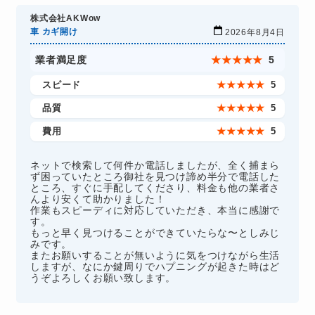
株式会社AKWow
車 カギ開け
2026年8月4日
業者満足度
★
★
★
★
★
5
スピード
★
★
★
★
★
5
品質
★
★
★
★
★
5
費用
★
★
★
★
★
5
ネットで検索して何件か電話しましたが、全く捕まら
ず困っていたところ御社を見つけ諦め半分で電話した
ところ、すぐに手配してくださり、料金も他の業者さ
んより安くて助かりました！
作業もスピーディに対応していただき、本当に感謝で
す。
もっと早く見つけることができていたらな〜としみじ
みです。
またお願いすることが無いように気をつけながら生活
しますが、なにか鍵周りでハプニングが起きた時はど
うぞよろしくお願い致します。