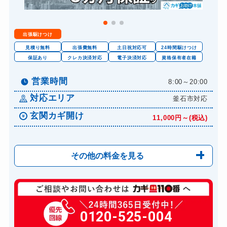
出張駆けつけ
見積り無料
出張費無料
土日祝対応可
24時間駆けつけ
保証あり
クレカ決済対応
電子決済対応
資格保有者在籍
営業時間
8:00～20:00
対応エリア
釜石市対応
玄関カギ開け
11,000円～(税込)
その他の料金を見る
玄関カギ修理
6,600円～(税込)
玄関カギ作成
0120-525-004
14,300円～(税込)