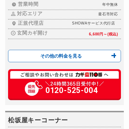
営業時間
年中無休
対応エリア
釜石市対応
正規代理店
SHOWAサービス代行店
玄関カギ開け
6,600円～(税込)
その他の料金を見る
玄関カギ複製
550円(税込)～
玄関カギ開け
0120-525-004
6,600円～(税込)
玄関カギ修理
4,400円～(税込)
玄関カギ作成
8,800円～(税込)
玄関カギ交換
松坂屋キーコーナー
別途お見積り
車カギ開け