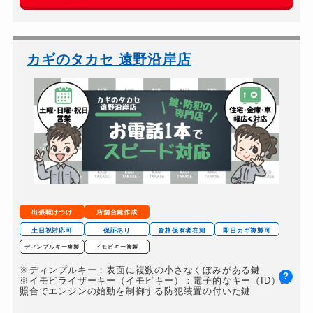
玄関カギ交換
15,400円～(税込)
車カギ開け
9,900円～(税込)
バイクカギ開け
9,900円～(税込) ...
カギのタカセ 遠野沿岸店
バイクカギ作成
14,300円～(税込)
スーツケースカギ開け
9,900円～(税込)
金庫カギ開け
19,800円～(税込)
金庫カギ修理
別途お見積り
ロッカーカギ開け
別途お見積り
ドアノブカギ開け
9,900円～(税込)
出張駆けつけ
店舗合鍵作成
土日祝対応可
保証あり
資格保有者在籍
即日カギ複製可
ディンプルキー複製
イモビキー複製
※ディンプルキー：表面に複数の小さなくぼみがある鍵
?
※イモビライザーキー（イモビキー）：電子的なキー（ID）の
照合でエンジンの始動を制御する防犯装置の付いた鍵