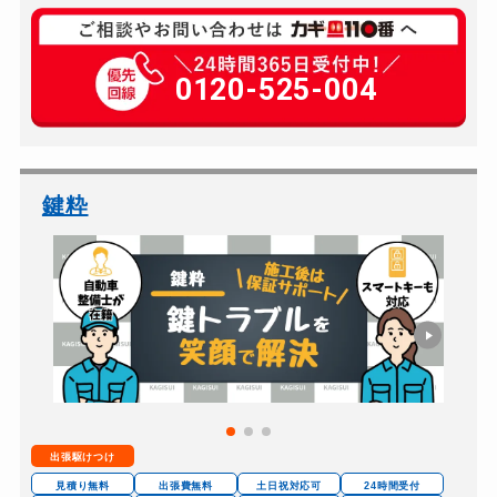
玄関カギ複製
550円(税込)～
玄関カギ開け
0120-525-004
6,600円～(税込)
玄関カギ修理
4,400円～(税込)
玄関カギ作成
8,800円～(税込)
玄関カギ交換
別途お見積り
鍵粋
車カギ開け
6,600円～(税込)
バイクカギ開け
6,600円～(税込)
バイクカギ作成
別途お見積り
スーツケースカギ開け
5,500円～(税込)
スーツケースカギ作成
別途お見積り
金庫カギ開け
持ち込み；5,500円～...
出張駆けつけ
金庫カギ修理
別途お見積り
見積り無料
出張費無料
土日祝対応可
24時間受付