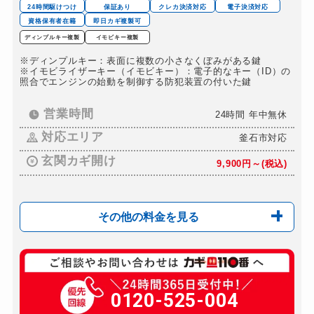
金庫カギ交換
24時間駆けつけ
保証あり
クレカ決済対応
電子決済対応
別途お見積り
資格保有者在籍
即日カギ複製可
ロッカーカギ開け
6,600円～(税込)
ディンプルキー複製
イモビキー複製
ドアノブカギ開け
6,600円～(税込)
※ディンプルキー：表面に複数の小さなくぼみがある鍵
※イモビライザーキー（イモビキー）：電子的なキー（ID）の
ドアノブカギ作成
照合でエンジンの始動を制御する防犯装置の付いた鍵
8,800円～(税込)
ドアノブカギ交換
別途お見積り
営業時間
24時間 年中無休
対応エリア
釜石市対応
玄関カギ開け
9,900円～(税込)
その他の料金を見る
玄関カギ修理
9,900円～(税込)
玄関カギ作成
0120-525-004
16,500円～(税込)