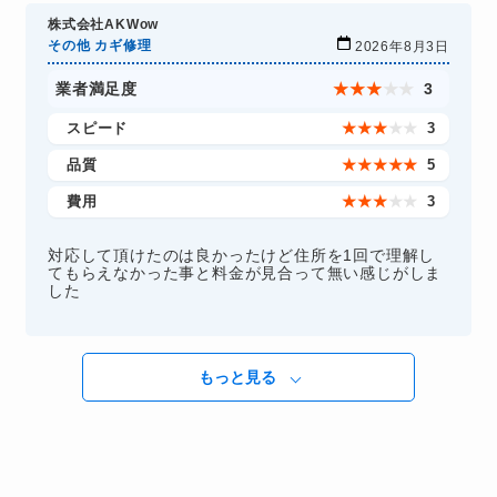
株式会社AKWow
その他 カギ修理
2026年8月3日
業者満足度
★
★
★
★
★
3
スピード
★
★
★
★
★
3
品質
★
★
★
★
★
5
費用
★
★
★
★
★
3
対応して頂けたのは良かったけど住所を1回で理解し
てもらえなかった事と料金が見合って無い感じがしま
した
もっと見る