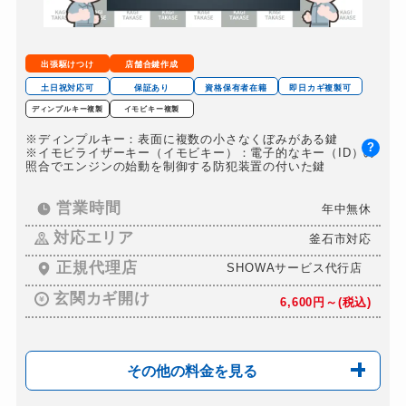
金庫カギ修理
11,000円～(税込)
金庫カギ交換
11,000円～(税込)
出張駆けつけ
店舗合鍵作成
ロッカーカギ開け
8,800円～(税込)
土日祝対応可
保証あり
資格保有者在籍
即日カギ複製可
ディンプルキー複製
イモビキー複製
ドアノブカギ開け
10,780円～(税込)
※ディンプルキー：表面に複数の小さなくぼみがある鍵
ドアノブカギ作成
?
8,800円～(税込)
※イモビライザーキー（イモビキー）：電子的なキー（ID）の
照合でエンジンの始動を制御する防犯装置の付いた鍵
ドアノブカギ交換
11,000円～(税込)
営業時間
年中無休
対応エリア
釜石市対応
正規代理店
SHOWAサービス代行店
玄関カギ開け
6,600円～(税込)
その他の料金を見る