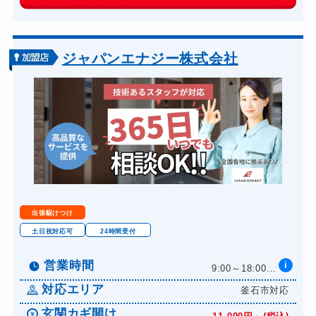
玄関カギ交換
14,300円～(税込)
車カギ開け
13,200円～(税込)
バイクカギ開け
13,200円～(税込)
ジャパンエナジー株式会社
バイクカギ作成
16,500円～(税込)
スーツケースカギ開け
8,800円～(税込)
金庫カギ開け
14,300円～(税込)
金庫カギ交換
11,000円～(税込)
ロッカーカギ開け
8,800円～(税込)
ドアノブカギ開け
10,780円～(税込)
出張駆けつけ
ドアノブカギ作成
8,800円～(税込)
土日祝対応可
24時間受付
ドアノブカギ交換
11,000円～(税込)
営業時間
i
9:00～18:00...
対応エリア
釜石市対応
玄関カギ開け