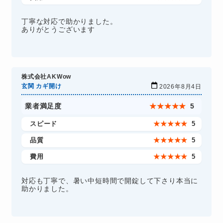
丁寧な対応で助かりました。
ありがとうございます
株式会社AKWow
玄関 カギ開け
2026年8月4日
業者満足度
★
★
★
★
★
5
スピード
★
★
★
★
★
5
品質
★
★
★
★
★
5
費用
★
★
★
★
★
5
対応も丁寧で、暑い中短時間で開錠して下さり本当に
助かりました。