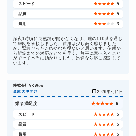
スピード
★
★
★
★
★
5
品質
★
★
★
★
★
5
費用
★
★
★
★
★
3
深夜1時頃に突然鍵が開かなくなり、鍵の110番を通じ
て解錠を依頼しました。費用は少し高く感じました
が、緊急だったためやむを得ないと思います。依頼か
ら解錠までの対応がとても早く、無事に家へ入ること
ができて本当に助かりました。迅速な対応に感謝して
います。
株式会社AKWow
金庫 カギ開け
2026年8月4日
業者満足度
★
★
★
★
★
5
スピード
★
★
★
★
★
5
品質
★
★
★
★
★
5
費用
★
★
★
★
★
5