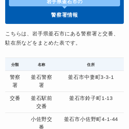
岩手県釜石市の
警察署情報
こちらは、岩手県釜石市にある警察署と交番、
駐在所などをまとめた表です。
分類
名称
住所
警察
釜石警察
釜石市中妻町3-3-1
署
署
交番
釜石駅前
釜石市鈴子町1-13
交番
小佐野交
釜石市小佐野町4-1-44
番