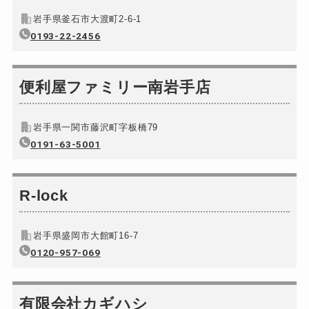
6,600円～(税込)
岩手県釜石市大渡町2-6-1
バイクカギ開け
6,600円～(税込)
0193-22-2456
バイクカギ作成
別途お見積り
スーツケースカギ開け
5,500円～(税込)
便利屋ファミリー南岩手店
スーツケースカギ作成
別途お見積り
金庫カギ開け
持ち込み；5,500円～...
岩手県一関市藤沢町字板橋79
金庫カギ修理
0191-63-5001
別途お見積り
金庫カギ交換
別途お見積り
ロッカーカギ開け
R-lock
6,600円～(税込)
ドアノブカギ開け
6,600円～(税込)
岩手県盛岡市大館町16-7
ドアノブカギ作成
8,800円～(税込)
0120-957-069
ドアノブカギ交換
別途お見積り
有限会社カギハシ