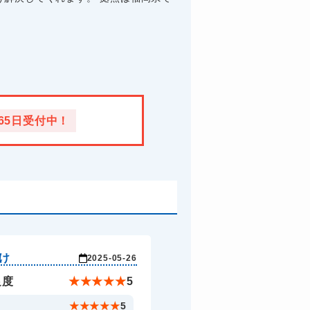
365日受付中！
け
2025-05-26
足度
★
★
★
★
★
5
ド
★
★
★
★
★
5