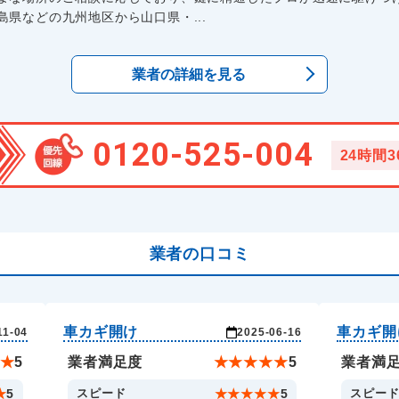
県などの九州地区から山口県・...
業者の詳細を見る
0120-525-004
24時間
業者の口コミ
車カギ開け
車カギ開
11-04
2025-06-16
★
5
業者満足度
★
★
★
★
★
5
業者満
★
5
スピード
★
★
★
★
★
5
スピー