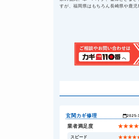
すが、福岡県はもちろん長崎県や鹿児島
玄関カギ修理
2025-
業者満足度
★
★
★
★
スピード
★
★
★
★