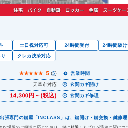
料
土日祝対応可
24時間受付
24時間駆
あり
クレカ決済対応
5
★
★
★
★
★
(
5
)
営業時間
天草市対応
玄関カギ開け
14,300円～(税込)
玄関カギ修理
出張専門の鍵屋「INCLASS」は、鍵開け・鍵交換・鍵修
まな場所のご相談に応じており、鍵に精通したプロが迅速に駆けつけ