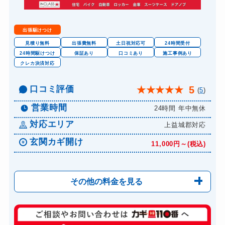
出張駆けつけ
見積り無料
出張費無料
土日祝対応可
24時間受付
24時間駆けつけ
保証あり
口コミあり
施工事例あり
クレカ決済対応
口コミ評価
5
★
★
★
★
★
(
5
)
営業時間
24時間 年中無休
対応エリア
上益城郡対応
玄関カギ開け
11,000円～(税込)
その他の料金を見る
玄関カギ修理
6,600円～(税込)