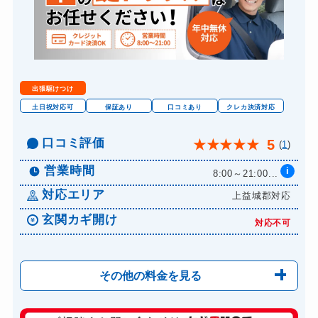
スーツケースカギ作成
8,800円～(税込)
金庫カギ開け
14,300円～(税込)
金庫カギ修理
11,000円～(税込)
金庫カギ交換
11,000円～(税込)
出張駆けつけ
ロッカーカギ開け
8,800円～(税込)
土日祝対応可
保証あり
口コミあり
クレカ決済対応
口コミ評価
5
★
★
★
★
★
(
1
)
営業時間
i
8:00～21:00...
対応エリア
上益城郡対応
玄関カギ開け
対応不可
その他の料金を見る