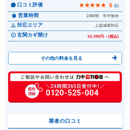
口コミ評価
5
★
★
★
★
★
(
6
)
営業時間
24時間 年中無休
対応エリア
上益城郡対応
玄関カギ開け
16,500円～(税込)
その他の料金を見る
玄関カギ修理
13,200円～(税込)
玄関カギ交換
0120-525-004
別途お見積り
車カギ開け
16,500円～(税込)
金庫カギ開け
別途お見積り
ロッカーカギ開け
業者の口コミ
12,100円～(税込)