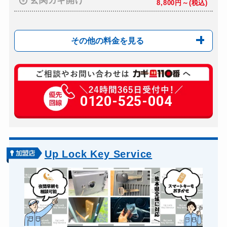
玄関カギ開け
8,800円～(税込)
その他の料金を見る
玄関カギ複製
880円(税込)～
玄関カギ開け
0120-525-004
8,800円～(税込)
玄関カギ修理
8,800円～(税込)
玄関カギ作成
13,200円～(税込)
玄関カギ交換
別途お見積り
Up Lock Key Service
車カギ開け
8,800円～(税込)
バイクカギ開け
8,800円～(税込)
バイクカギ作成
13,200円～(税込)
スーツケースカギ開け
3,300円～(税込)※...