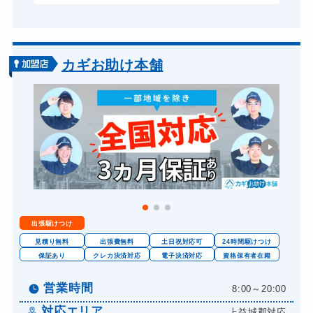
カギお助け本舗
出張駆けつけ
見積り無料
出張費無料
土日祝対応可
24時間駆けつけ
保証あり
クレカ決済対応
電子決済対応
資格保有者在籍
営業時間
8:00～20:00
対応エリア
上益城郡対応