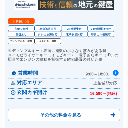
スーツケースカギ作成
5,500円～(税込)※...
金庫カギ開け
別途お見積り
出張駆けつけ
金庫カギ修理
別途お見積り
見積り無料
土日祝対応可
24時間受付
24時間駆けつけ
保証あり
クレカ決済対応
電子決済対応
即日カギ複製可
金庫カギ交換
別途お見積り
ディンプルキー複製
イモビキー複製
ロッカーカギ開け
8,800円～(税込)
※ディンプルキー：表面に複数の小さなくぼみがある鍵
※イモビライザーキー（イモビキー）：電子的なキー（ID）の
ドアノブカギ開け
8,800円～(税込)
照合でエンジンの始動を制御する防犯装置の付いた鍵
ドアノブカギ作成
別途お見積り
営業時間
i
9:00～18:00...
ドアノブカギ交換
別途お見積り
対応エリア
上益城郡対応
玄関カギ開け
16,500～(税込)
その他の料金を見る