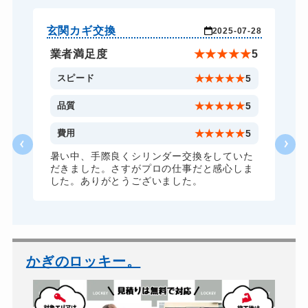
ドアノブカギ開け
16,500円～(税込)
ドアノブカギ交換
別途お見積り
玄関カギ交換
玄
-04
2025-07-28
★
5
業者満足度
★
★
★
★
★
5
5
スピード
★
★
★
★
★
5
5
品質
★
★
★
★
★
5
5
費用
★
★
★
★
★
5
暑い中、手際良くシリンダー交換をしていた
だきました。さすがプロの仕事だと感心しま
した。ありがとうございました。
かぎのロッキー。