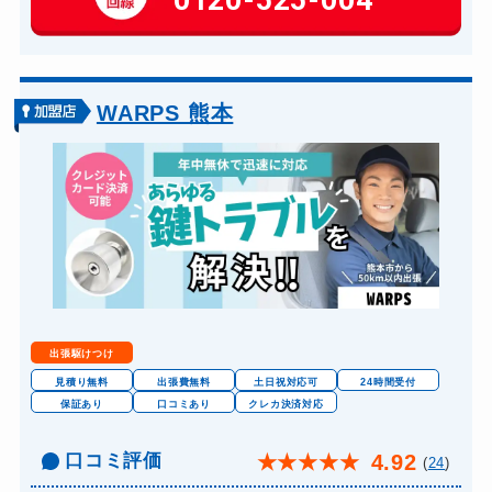
玄関カギ交換
14,300円～(税込)
車カギ開け
13,200円～(税込)
バイクカギ開け
13,200円～(税込)
WARPS 熊本
バイクカギ作成
16,500円～(税込)
スーツケースカギ開け
8,800円～(税込)
スーツケースカギ作成
8,800円～(税込)
金庫カギ開け
14,300円～(税込)
金庫カギ修理
11,000円～(税込)
金庫カギ交換
11,000円～(税込)
出張駆けつけ
ロッカーカギ開け
8,800円～(税込)
見積り無料
出張費無料
土日祝対応可
24時間受付
保証あり
口コミあり
クレカ決済対応
ドアノブカギ開け
10,780円～(税込)
ドアノブカギ作成
口コミ評価
8,800円～(税込)
4.92
★
★
★
★
★
(
24
)