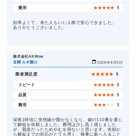
費用
★
★
★
★
★
5
効率よくて、来た人もいい人柄で安心できました。
ありがとうございました。
株式会社AKWow
玄関 カギ開け
2026年8月5日
業者満足度
★
★
★
★
★
5
スピード
★
★
★
★
★
5
品質
★
★
★
★
★
5
費用
★
★
★
★
★
3
深夜1時頃に突然鍵が開かなくなり、鍵の110番を通じ
て解錠を依頼しました。費用は少し高く感じました
が、緊急だったためやむを得ないと思います。依頼か
ら解錠までの対応がとても早く、無事に家へ入ること