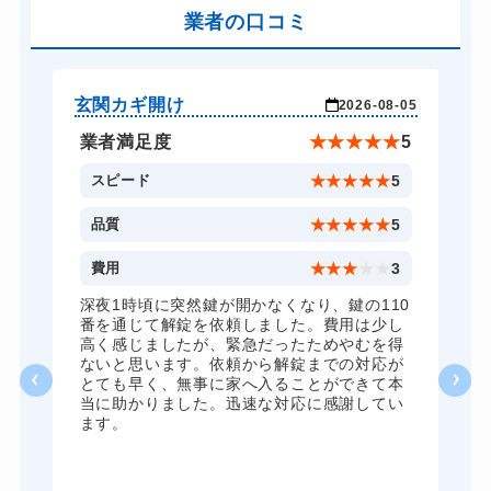
金庫カギ開け
業者の口コミ
14,300円～(税込)
ロッカーカギ開け
8,800円～(税込)
ドアノブカギ開け
10,780円～(税込)
玄関カギ開け
玄
-04
2026-08-05
ドアノブカギ交換
11,000円～(税込)
★
5
業者満足度
★
★
★
★
★
5
5
スピード
★
★
★
★
★
5
5
品質
★
★
★
★
★
5
5
費用
★
★
★
★
★
3
全
深夜1時頃に突然鍵が開かなくなり、鍵の110
諦
番を通じて解錠を依頼しました。費用は少し
く
高く感じましたが、緊急だったためやむを得
か
ないと思います。依頼から解錠までの対応が
た
とても早く、無事に家へ入ることができて本
る
当に助かりました。迅速な対応に感謝してい
ま
ます。
が
グ