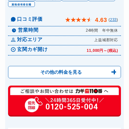
ドアノブカギ開け
13,200円～(税込)
資格保有者在籍
ドアノブカギ作成
16,500円～(税込)
口コミ評価
4.63
★
★
★
★
★
(
233
)
ドアノブカギ交換
19,800円～(税込)
営業時間
24時間 年中無休
対応エリア
上益城郡対応
玄関カギ開け
11,000円～(税込)
その他の料金を見る
玄関カギ修理
6,600円～(税込)
玄関カギ交換
0120-525-004
14,300円～(税込)
車カギ開け
13,200円～(税込)
スーツケースカギ開け
8,800円～(税込)