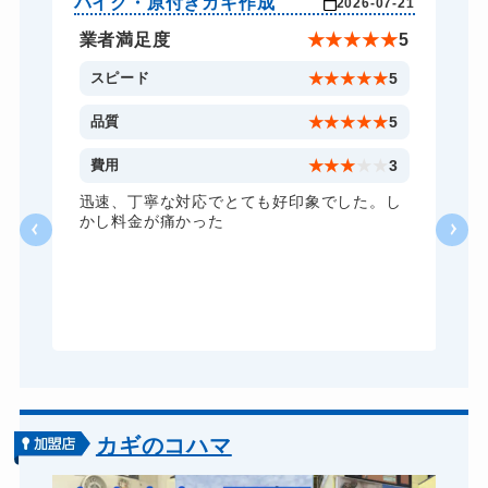
バイク・原付きカギ作成
車
-06
2026-07-21
スーツケースカギ作成
別途お見積り
★
5
業者満足度
★
★
★
★
★
5
金庫カギ開け
14,300円～(税込)
5
スピード
★
★
★
★
★
5
金庫カギ修理
11,000円～(税込)
5
品質
★
★
★
★
★
5
金庫カギ交換
11,000円～(税込)
5
費用
★
★
★
★
★
3
ロッカーカギ開け
8,800円～(税込)
業
迅速、丁寧な対応でとても好印象でした。し
かし料金が痛かった
ドアノブカギ開け
10,780円～(税込)
こ
す
ドアノブカギ作成
別途お見積り
り
ま
ドアノブカギ交換
11,000円～(税込)
カギのコハマ