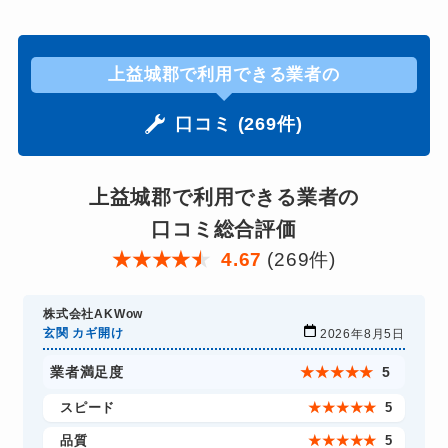
上益城郡で利用できる業者の
口コミ (269件)
上益城郡で利用できる業者の
口コミ総合評価
★
★
★
★
★
4.67
(269件)
株式会社AKWow
玄関 カギ開け
2026年8月5日
業者満足度
★
★
★
★
★
5
スピード
★
★
★
★
★
5
品質
★
★
★
★
★
5