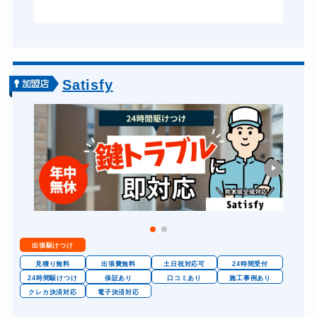
Satisfy
出張駆けつけ
見積り無料
出張費無料
土日祝対応可
24時間受付
24時間駆けつけ
保証あり
口コミあり
施工事例あり
クレカ決済対応
電子決済対応