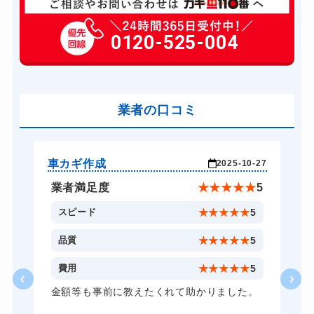
玄関カギ交換
14,300円～(税込)
車カギ開け
0120-525-004
13,200円～(税込)
バイクカギ開け
13,200円～(税込)
業者の口コミ
車カギ作成
車
-27
2025-10-27
★
5
業者満足度
★
★
★
★
★
5
5
スピード
★
★
★
★
★
5
5
品質
★
★
★
★
★
5
5
費用
★
★
★
★
★
5
。
金額等も事前に教えたくれて助かりました。