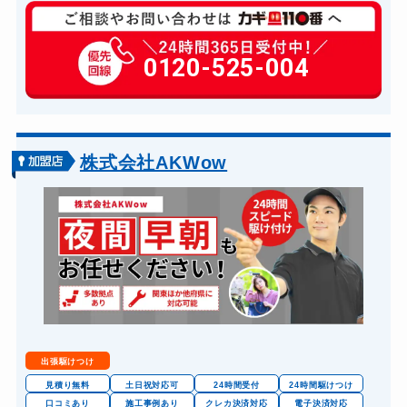
玄関カギ修理
6,600円～(税込)
玄関カギ作成
0120-525-004
16,500円～(税込)
玄関カギ交換
13,200円～(税込)
車カギ開け
13,200円～(税込)
バイクカギ開け
13,200円～(税込)
株式会社AKWow
バイクカギ作成
16,500円～(税込)
スーツケースカギ開け
11,000円～(税込)
スーツケースカギ作成
13,200円～(税込)
金庫カギ開け
16,500円～(税込)...
金庫カギ修理
16,500円～(税込)
金庫カギ交換
16,500円～(税込)
出張駆けつけ
ロッカーカギ開け
11,000円～(税込)
見積り無料
土日祝対応可
24時間受付
24時間駆けつけ
口コミあり
施工事例あり
クレカ決済対応
電子決済対応