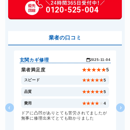
玄関カギ交換
0120-525-004
14,300円～(税込)
車カギ開け
13,200円～(税込)
バイクカギ開け
13,200円～(税込)
業者の口コミ
スーツケースカギ開け
8,800円～(税込)
金庫カギ開け
14,300円～(税込)
ロッカーカギ開け
8,800円～(税込)
玄関カギ修理
車
-26
2025-11-04
ドアノブカギ開け
10,780円～(税込)
★
5
業者満足度
★
★
★
★
★
5
ドアノブカギ交換
11,000円～(税込)
5
スピード
★
★
★
★
★
5
5
品質
★
★
★
★
★
5
5
費用
★
★
★
★
★
4
ドアに凸凹がありとても苦労されてましたが
無事に修理出来てとても助かりました