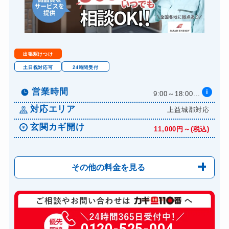
金庫カギ交換
11,000円～(税込)
ロッカーカギ開け
8,800円～(税込)
ドアノブカギ開け
10,780円～(税込)
出張駆けつけ
ドアノブカギ作成
8,800円～(税込)
土日祝対応可
24時間受付
ドアノブカギ交換
11,000円～(税込)
営業時間
i
9:00～18:00...
対応エリア
上益城郡対応
玄関カギ開け
11,000円～(税込)
その他の料金を見る
玄関カギ修理
6,600円～(税込)
玄関カギ作成
0120-525-004
14,300円～(税込)