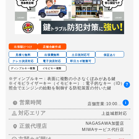
出張駆けつけ
店舗合鍵作成
見積り無料
出張費無料
土日祝対応可
保証あり
クレカ決済対応
電子決済対応
即日カギ複製可
ディンプルキー複製
イモビキー複製
※ディンプルキー：表面に複数の小さなくぼみがある鍵
※イモビライザーキー（イモビキー）：電子的なキー（ID）の
?
照合でエンジンの始動を制御する防犯装置の付いた鍵
営業時間
i
店舗営業:10:00...
対応エリア
上益城郡対応
NAGASAWA加盟店
正規代理店
MIWAサービス代行店