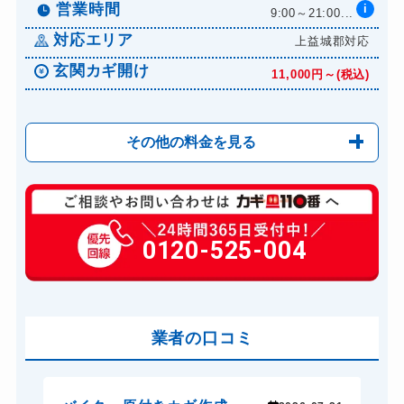
ドアノブカギ交換
11,000円～(税込)
営業時間
i
9:00～21:00...
対応エリア
上益城郡対応
玄関カギ開け
11,000円～(税込)
その他の料金を見る
玄関カギ修理
6,600円～(税込)
玄関カギ作成
0120-525-004
14,300円～(税込)
玄関カギ交換
14,300円～(税込)
車カギ開け
13,200円～(税込)
バイクカギ開け
業者の口コミ
13,200円～(税込)
バイクカギ作成
16,500円～(税込)
スーツケースカギ開け
8,800円～(税込)