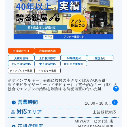
出張駆けつけ
店舗合鍵作成
見積り無料
土日祝対応可
24時間受付
保証あり
クレカ決済対応
電子決済対応
即日カギ複製可
ディンプルキー複製
イモビキー複製
※ディンプルキー：表面に複数の小さなくぼみがある鍵
※イモビライザーキー（イモビキー）：電子的なキー（ID）の
?
照合でエンジンの始動を制御する防犯装置の付いた鍵
営業時間
i
10:00～18:0...
対応エリア
上益城郡対応
MIWAサービス代行店
正規代理店
NAGASAWA加盟店