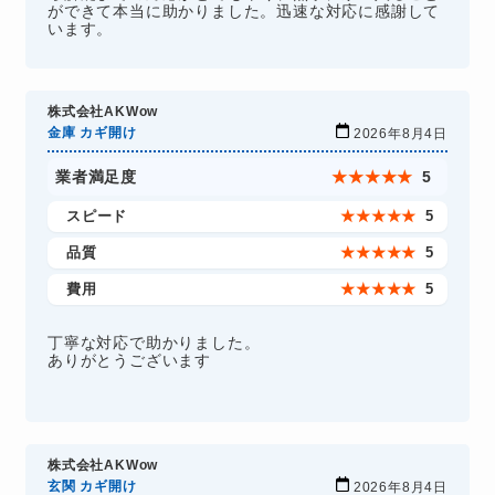
ができて本当に助かりました。迅速な対応に感謝して
います。
株式会社AKWow
金庫 カギ開け
2026年8月4日
業者満足度
★
★
★
★
★
5
スピード
★
★
★
★
★
5
品質
★
★
★
★
★
5
費用
★
★
★
★
★
5
丁寧な対応で助かりました。
ありがとうございます
株式会社AKWow
玄関 カギ開け
2026年8月4日