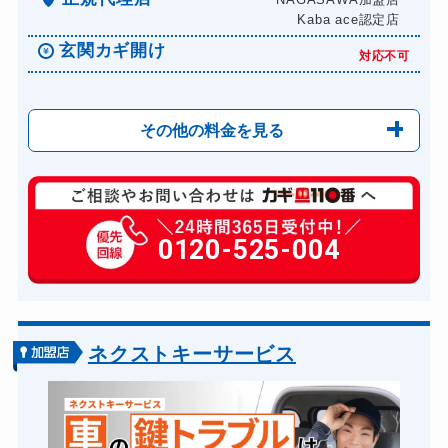
Kaba ace認定店
玄関カギ開け
対応不可
その他の料金を見る
玄関カギ複製
770円(税込)～
玄関カギ修理
0120-525-004
6,600円～(税込)
玄関カギ交換
14,300円～(税込)
車カギ開け
13,200円～(税込)
バイクカギ開け
13,200円～(税込)
ネクストキーサービス
バイクカギ作成
16,500円～(税込)
スーツケースカギ開け
8,800円～(税込)