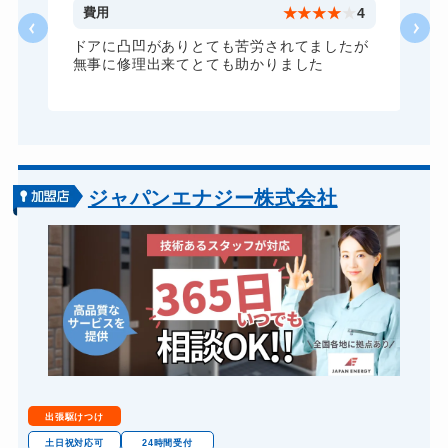
5
費用
★
★
★
★
★
4
ドアに凸凹がありとても苦労されてましたが
無事に修理出来てとても助かりました
ジャパンエナジー株式会社
出張駆けつけ
土日祝対応可
24時間受付