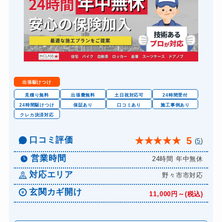
スーツケースカギ開け
8,800円～(税込)
金庫カギ開け
14,300円～(税込)
金庫カギ交換
11,000円～(税込)
ロッカーカギ開け
8,800円～(税込)
ドアノブカギ開け
10,780円～(税込)
出張駆けつけ
ドアノブカギ作成
8,800円～(税込)
見積り無料
出張費無料
土日祝対応可
24時間受付
24時間駆けつけ
保証あり
口コミあり
施工事例あり
ドアノブカギ交換
11,000円～(税込)
クレカ決済対応
口コミ評価
5
★
★
★
★
★
(
5
)
営業時間
24時間 年中無休
対応エリア
野々市市対応
玄関カギ開け
11,000円～(税込)