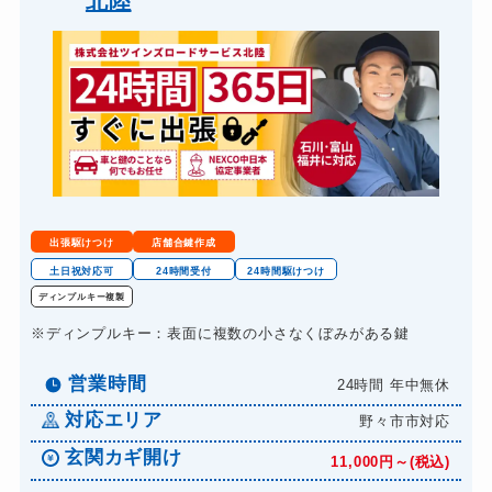
北陸
スーツケースカギ開け
8,800円～(税込)
スーツケースカギ作成
8,800円～(税込)
金庫カギ開け
14,300円～(税込)
金庫カギ修理
11,000円～(税込)
金庫カギ交換
11,000円～(税込)
ロッカーカギ開け
8,800円～(税込)
出張駆けつけ
店舗合鍵作成
ドアノブカギ開け
10,780円～(税込)
土日祝対応可
24時間受付
24時間駆けつけ
ディンプルキー複製
ドアノブカギ作成
8,800円～(税込)
※ディンプルキー：表面に複数の小さなくぼみがある鍵
ドアノブカギ交換
11,000円～(税込)
営業時間
24時間 年中無休
対応エリア
野々市市対応
玄関カギ開け
11,000円～(税込)