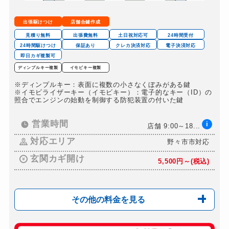
ロッカーカギ開け
8,800円～(税込)
出張駆けつけ
店舗合鍵作成
見積り無料
出張費無料
土日祝対応可
24時間受付
24時間駆けつけ
保証あり
クレカ決済対応
電子決済対応
即日カギ複製可
ディンプルキー複製
イモビキー複製
※ディンプルキー：表面に複数の小さなくぼみがある鍵
※イモビライザーキー（イモビキー）：電子的なキー（ID）の
照合でエンジンの始動を制御する防犯装置の付いた鍵
営業時間
i
店舗 9:00～18...
対応エリア
野々市市対応
玄関カギ開け
5,500円～(税込)
その他の料金を見る