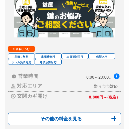
出張駆けつけ
見積り無料
出張費無料
土日祝対応可
保証あり
クレカ決済対応
電子決済対応
営業時間
i
8:00～20:00...
対応エリア
野々市市対応
玄関カギ開け
8,800円～(税込)
その他の料金を見る