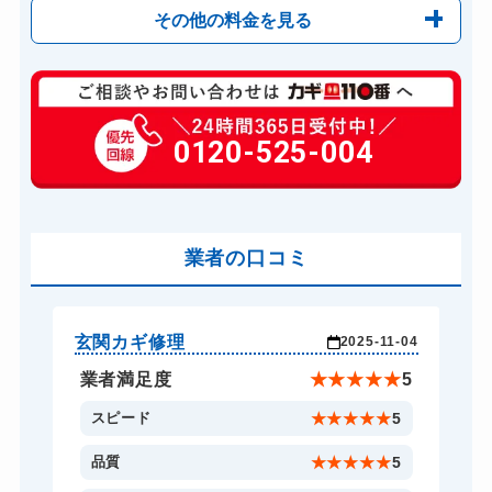
その他の料金を見る
玄関カギ修理
6,600円～(税込)
玄関カギ交換
0120-525-004
14,300円～(税込)
車カギ開け
13,200円～(税込)
バイクカギ開け
13,200円～(税込)
業者の口コミ
スーツケースカギ開け
8,800円～(税込)
金庫カギ開け
14,300円～(税込)
ロッカーカギ開け
8,800円～(税込)
玄関カギ修理
車
-26
2025-11-04
ドアノブカギ開け
10,780円～(税込)
★
5
業者満足度
★
★
★
★
★
5
ドアノブカギ交換
11,000円～(税込)
5
スピード
★
★
★
★
★
5
5
品質
★
★
★
★
★
5