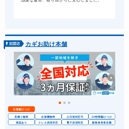
大
迅速な返答、取り掛かりに安心しました。
た
カギお助け本舗
出張駆けつけ
見積り無料
出張費無料
土日祝対応可
24時間駆けつけ
保証あり
クレカ決済対応
電子決済対応
資格保有者在籍