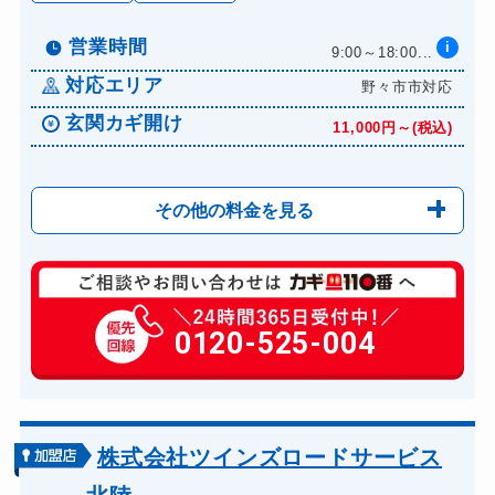
営業時間
i
9:00～18:00...
対応エリア
野々市市対応
玄関カギ開け
11,000円～(税込)
その他の料金を見る
玄関カギ修理
6,600円～(税込)
玄関カギ作成
0120-525-004
14,300円～(税込)
玄関カギ交換
14,300円～(税込)
車カギ開け
13,200円～(税込)
バイクカギ開け
13,200円～(税込)
株式会社ツインズロードサービス
バイクカギ作成
16,500円～(税込)