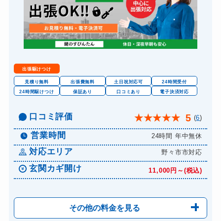
出張駆けつけ
見積り無料
出張費無料
土日祝対応可
24時間受付
24時間駆けつけ
保証あり
口コミあり
電子決済対応
口コミ評価
5
★
★
★
★
★
(
6
)
営業時間
24時間 年中無休
対応エリア
野々市市対応
玄関カギ開け
11,000円～(税込)
その他の料金を見る