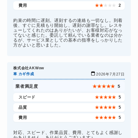
費用
★
★
★
★
★
2
約束の時間に遅刻。遅刻するの連絡も一切なし。到着
後、すぐに見積もり開始し、遅刻の謝罪なし。レスキ
ューしてくれたのはありがたいが、お客様対応がなっ
てないと感じた。委託して頼んでいる業者なのは分か
るが、サービス業としての基本の指導をしっかりした
方がよいと思いました。
株式会社AKWow
車 カギ作成
2026年7月27日
業者満足度
★
★
★
★
★
5
スピード
★
★
★
★
★
5
品質
★
★
★
★
★
5
費用
★
★
★
★
★
5
対応、スピード、作業品質、費用、とてもよく感謝し
かありません、ありがとうございます♪