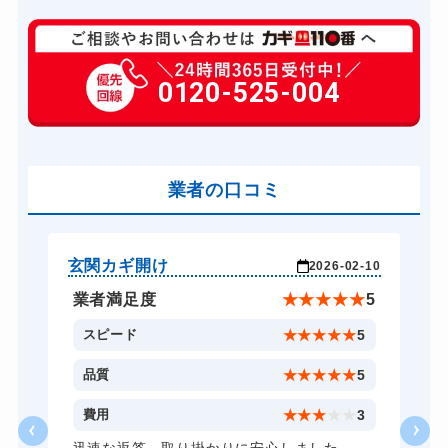
玄関カギ修理
6,600円～(税込)
玄関カギ交換
0120-525-004
14,300円～(税込)
車カギ開け
別途お見積り
バイクカギ開け
別途お見積り
業者の口コミ
スーツケースカギ開け
8,800円～(税込)
金庫カギ開け
14,300円～(税込)
金庫カギ修理
11,000円～(税込)
玄関カギ開け
玄
-22
2026-02-10
金庫カギ交換
11,000円～(税込)
★
5
業者満足度
★
★
★
★
★
5
ロッカーカギ開け
8,800円～(税込)
5
スピード
★
★
★
★
★
5
ドアノブカギ開け
10,780円～(税込)
5
品質
★
★
★
★
★
5
ドアノブカギ交換
11,000円～(税込)
5
費用
★
★
★
★
★
3