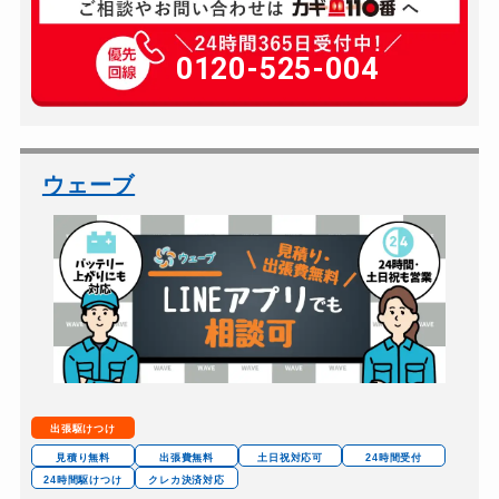
玄関カギ複製
550円(税込)～
玄関カギ開け
0120-525-004
5,500円～(税込)
玄関カギ修理
5,500円～(税込)
玄関カギ作成
11,000円～(税込)
玄関カギ交換
11,000円～(税込)
ウェーブ
車カギ開け
5,500円～(税込)
バイクカギ開け
5,500円～(税込)
バイクカギ作成
9,900円～(税込)
スーツケースカギ開け
7,700円～(税込)
スーツケースカギ作成
別途お見積り
金庫カギ開け
6,600円～(税込)
出張駆けつけ
金庫カギ修理
別途お見積り
見積り無料
出張費無料
土日祝対応可
24時間受付
24時間駆けつけ
クレカ決済対応
金庫カギ交換
別途お見積り