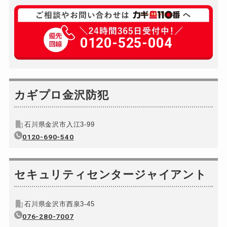
玄関カギ修理
別途お見積り
玄関カギ作成
0120-525-004
別途お見積り
玄関カギ交換
別途お見積り
車カギ開け
8,800円～(税込)
バイクカギ開け
カギプロ金沢防犯
別途お見積り
バイクカギ作成
別途お見積り
石川県金沢市入江3-99
スーツケースカギ開け
別途お見積り
0120-690-540
スーツケースカギ作成
別途お見積り
金庫カギ開け
別途お見積り
セキュリティセンタージャイアント
金庫カギ修理
別途お見積り
金庫カギ交換
別途お見積り
石川県金沢市西泉3-45
ロッカーカギ開け
076-280-7007
別途お見積り