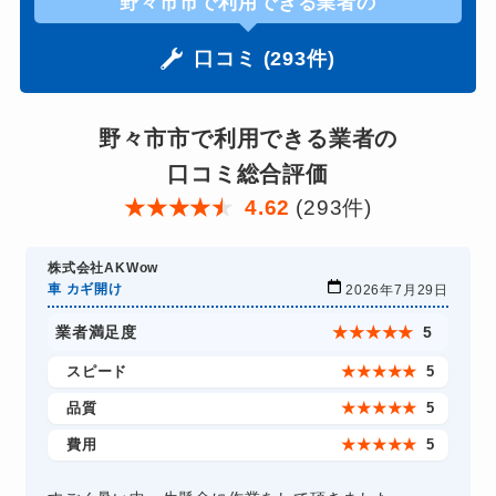
野々市市で利用できる業者の
口コミ (293件)
野々市市で利用できる業者の
口コミ総合評価
★
★
★
★
★
4.62
(293件)
株式会社AKWow
車 カギ開け
2026年7月29日
業者満足度
★
★
★
★
★
5
スピード
★
★
★
★
★
5
品質
★
★
★
★
★
5
費用
★
★
★
★
★
5