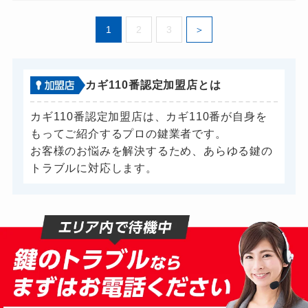
ドアノブカギ開け
別途お見積り
1
2
3
ドアノブカギ作成
別途お見積り
ドアノブカギ交換
別途お見積り
カギ110番認定加盟店とは
カギ110番認定加盟店は、カギ110番が自身を
もってご紹介するプロの鍵業者です。
お客様のお悩みを解決するため、あらゆる鍵の
トラブルに対応します。