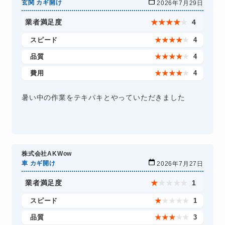
玄関 カギ開け
2026年7月29日
業者満足度
★
★
★
★
★
4
スピード
★
★
★
★
★
4
品質
★
★
★
★
★
4
費用
★
★
★
★
★
4
暑い中の作業をテキパキとやっていただきました
株式会社AKWow
車 カギ開け
2026年7月27日
業者満足度
★
★
★
★
★
1
スピード
★
★
★
★
★
1
品質
★
★
★
★
★
3