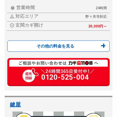
ロッカーカギ開け
営業時間
24時間
5,500円～(税込)
対応エリア
ドアノブカギ開け
野々市市対応
5,500円～(税込)
玄関カギ開け
ドアノブカギ作成
20,000円～
別途お見積り
ドアノブカギ交換
別途お見積り
その他の料金を見る
玄関カギ修理
10,000円～
玄関カギ交換
0120-525-004
10,000円～
車カギ開け
15,000円～
金庫カギ開け
15,000円～
ドアノブカギ開け
別途お見積り
鍵屋
ドアノブカギ交換
別途お見積り