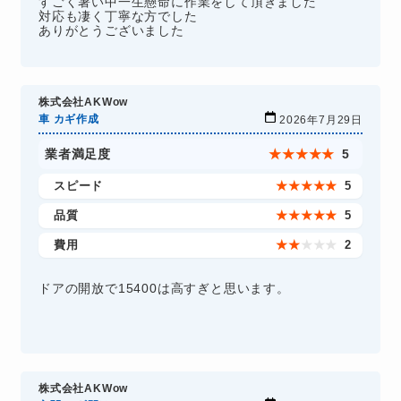
すごく暑い中一生懸命に作業をして頂きました
対応も凄く丁寧な方でした
ありがとうございました
株式会社AKWow
車 カギ作成
2026年7月29日
業者満足度
★
★
★
★
★
5
スピード
★
★
★
★
★
5
品質
★
★
★
★
★
5
費用
★
★
★
★
★
2
ドアの開放で15400は高すぎと思います。
株式会社AKWow