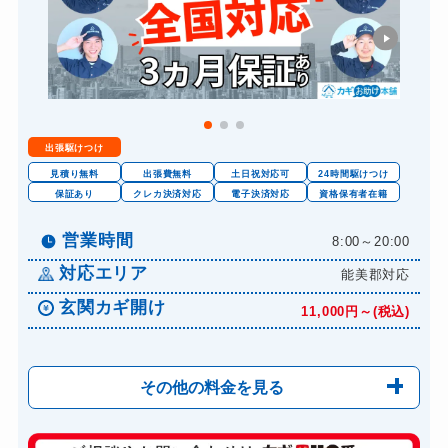
出張駆けつけ
見積り無料
出張費無料
土日祝対応可
24時間駆けつけ
保証あり
クレカ決済対応
電子決済対応
資格保有者在籍
営業時間
8:00～20:00
対応エリア
能美郡対応
玄関カギ開け
11,000円～(税込)
その他の料金を見る