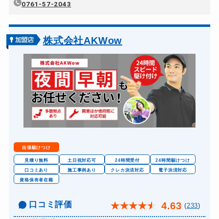
0761-57-2043
株式会社AKWow
出張駆けつけ
見積り無料
土日祝対応可
24時間受付
24時間駆けつけ
口コミあり
施工事例あり
クレカ決済対応
電子決済対応
資格保有者在籍
口コミ評価
4.63
★
★
★
★
★
(
233
)