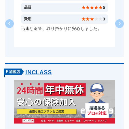
ドアノブカギ開け
10,780円～(税込)
5
品質
★
★
★
★
★
5
ドアノブカギ交換
11,000円～(税込)
5
費用
★
★
★
★
★
3
大
迅速な返答、取り掛かりに安心しました。
た
INCLASS