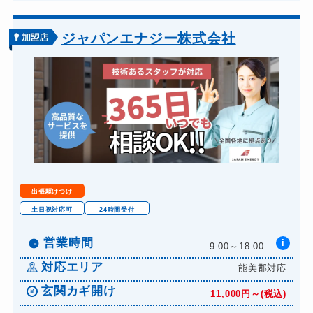
ジャパンエナジー株式会社
出張駆けつけ
土日祝対応可
24時間受付
営業時間
i
9:00～18:00...
対応エリア
能美郡対応
玄関カギ開け
11,000円～(税込)