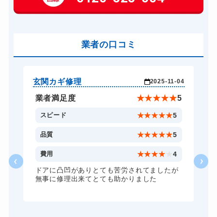
車カギ開け
13,200円～(税込)
バイクカギ開け
13,200円～(税込)
業者の口コミ
スーツケースカギ開け
8,800円～(税込)
金庫カギ開け
14,300円～(税込)
ロッカーカギ開け
8,800円～(税込)
玄関カギ修理
車
-26
2025-11-04
ドアノブカギ開け
10,780円～(税込)
★
5
業者満足度
★
★
★
★
★
5
ドアノブカギ交換
11,000円～(税込)
5
スピード
★
★
★
★
★
5
5
品質
★
★
★
★
★
5
5
費用
★
★
★
★
★
4
ドアに凸凹がありとても苦労されてましたが
無事に修理出来てとても助かりました