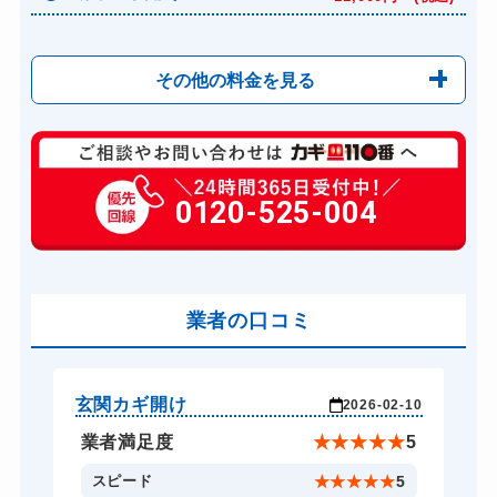
その他の料金を見る
玄関カギ修理
6,600円～(税込)
玄関カギ交換
0120-525-004
14,300円～(税込)
車カギ開け
別途お見積り
バイクカギ開け
別途お見積り
業者の口コミ
スーツケースカギ開け
8,800円～(税込)
金庫カギ開け
14,300円～(税込)
金庫カギ修理
11,000円～(税込)
玄関カギ開け
玄
-22
2026-02-10
金庫カギ交換
11,000円～(税込)
★
5
業者満足度
★
★
★
★
★
5
ロッカーカギ開け
8,800円～(税込)
5
スピード
★
★
★
★
★
5