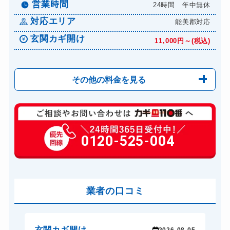
営業時間
24時間 年中無休
対応エリア
能美郡対応
玄関カギ開け
11,000円～(税込)
その他の料金を見る
玄関カギ修理
6,600円～(税込)
玄関カギ交換
0120-525-004
14,300円～(税込)
車カギ開け
13,200円～(税込)
スーツケースカギ開け
8,800円～(税込)
金庫カギ開け
業者の口コミ
14,300円～(税込)
ロッカーカギ開け
8,800円～(税込)
ドアノブカギ開け
10,780円～(税込)
玄関カギ開け
玄
-04
2026-08-05