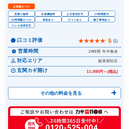
出張駆けつけ
見積り無料
出張費無料
土日祝対応可
24時間受付
24時間駆けつけ
保証あり
口コミあり
施工事例あり
クレカ決済対応
口コミ評価
5
★
★
★
★
★
(
5
)
営業時間
24時間 年中無休
対応エリア
能美郡対応
玄関カギ開け
11,000円～(税込)
その他の料金を見る
玄関カギ修理
6,600円～(税込)
玄関カギ交換
0120-525-004
14,300円～(税込)