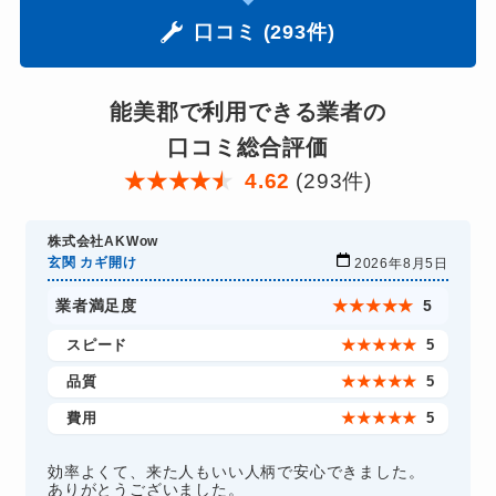
口コミ (293件)
能美郡で利用できる業者の
口コミ総合評価
★
★
★
★
★
4.62
(293件)
株式会社AKWow
玄関 カギ開け
2026年8月5日
業者満足度
★
★
★
★
★
5
スピード
★
★
★
★
★
5
品質
★
★
★
★
★
5
費用
★
★
★
★
★
5
効率よくて、来た人もいい人柄で安心できました。
ありがとうございました。