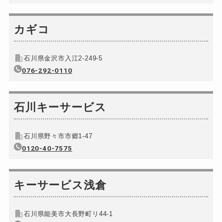
車カギ開け
8,800円～(税込)
バイクカギ開け
カギコ
別途お見積り
バイクカギ作成
別途お見積り
石川県金沢市入江2-249-5
スーツケースカギ開け
別途お見積り
076-292-0110
スーツケースカギ作成
別途お見積り
金庫カギ開け
別途お見積り
石川キーサービス
金庫カギ修理
別途お見積り
金庫カギ交換
別途お見積り
石川県野々市市郷1-47
ロッカーカギ開け
0120-40-7575
別途お見積り
ドアノブカギ開け
別途お見積り
ドアノブカギ作成
キーサービス浅倉
別途お見積り
ドアノブカギ交換
別途お見積り
石川県能美市大長野町リ44-1