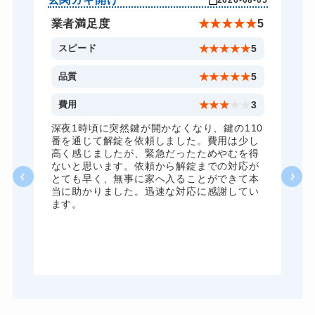
ドアノブカギ交換
11,000円～(税込)
★
5
業者満足度
★
★
★
★
★
5
5
スピード
★
★
★
★
★
5
5
品質
★
★
★
★
★
5
5
費用
★
★
★
★
★
3
全
深夜1時頃に突然鍵が開かなくなり、鍵の110
諦
番を通じて解錠を依頼しました。費用は少し
く
高く感じましたが、緊急だったためやむを得
か
ないと思います。依頼から解錠までの対応が
た
とても早く、無事に家へ入ることができて本
る
当に助かりました。迅速な対応に感謝してい
ま
ます。
が
グ