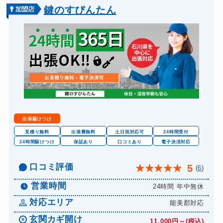
玄関カギ交換
14,300円～(税込)
鍵のすぴんたん
車カギ開け
13,200円～(税込)
バイクカギ開け
13,200円～(税込)
バイクカギ作成
16,500円～(税込)
金庫カギ開け
14,300円～(税込)
金庫カギ交換
11,000円～(税込)
ロッカーカギ開け
8,800円～(税込)
出張駆けつけ
見積り無料
出張費無料
土日祝対応可
24時間受付
24時間駆けつけ
保証あり
口コミあり
電子決済対応
口コミ評価
5
★
★
★
★
★
(
6
)
営業時間
24時間 年中無休
対応エリア
能美郡対応
玄関カギ開け
11,000円～(税込)