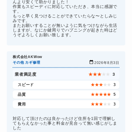
んより安くて助かりました！
作業もスピーディに対応していただき、本当に感謝で
す。
もっと早く見つけることができていたらな〜としみじ
みです。
またお願いすることが無いように気をつけながら生活
しますが、なにか鍵周りでハプニングが起きた時はど
うぞよろしくお願い致します。
株式会社AKWow
その他 カギ修理
2026年8月3日
業者満足度
★
★
★
★
★
3
スピード
★
★
★
★
★
3
品質
★
★
★
★
★
5
費用
★
★
★
★
★
3
対応して頂けたのは良かったけど住所を1回で理解し
てもらえなかった事と料金が見合って無い感じがしま
した