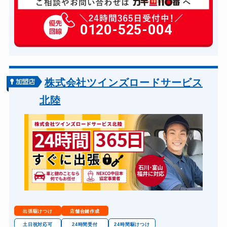
玄関カギ修理
6,600円～(税込)
玄関カギ作成
0120-525-004
14,300円～(税込)
玄関カギ交換
14,300円～(税込)
車カギ開け
13,200円～(税込)
バイクカギ開け
13,200円～(税込)
株式会社ツインズロードサービス
バイクカギ作成
16,500円～(税込)
北陸
スーツケースカギ開け
8,800円～(税込)
金庫カギ開け
14,300円～(税込)
金庫カギ交換
11,000円～(税込)
ロッカーカギ開け
8,800円～(税込)
ドアノブカギ開け
10,780円～(税込)
ドアノブカギ作成
8,800円～(税込)
出張駆けつけ
店舗合鍵作成
ドアノブカギ交換
11,000円～(税込)
土日祝対応可
24時間受付
24時間駆けつけ