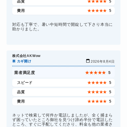
品質
★
★
★
★
★
5
費用
★
★
★
★
★
5
対応も丁寧で、暑い中短時間で開錠して下さり本当に
助かりました。
株式会社AKWow
車 カギ開け
2026年8月4日
業者満足度
★
★
★
★
★
5
スピード
★
★
★
★
★
5
品質
★
★
★
★
★
5
費用
★
★
★
★
★
5
ネットで検索して何件か電話しましたが、全く捕まら
ず困っていたところ御社を見つけ諦め半分で電話した
ところ、すぐに手配してくださり、料金も他の業者さ