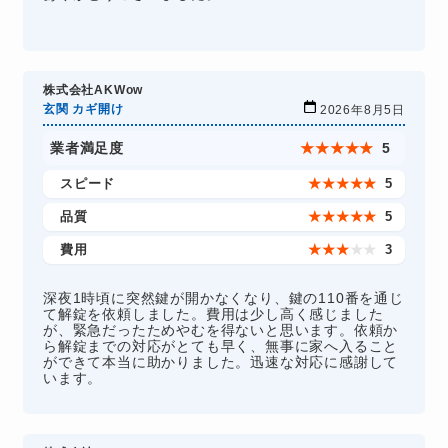
株式会社AKWow
玄関 カギ開け
2026年8月5日
業者満足度
★
★
★
★
★
5
スピード
★
★
★
★
★
5
品質
★
★
★
★
★
5
費用
★
★
★
★
★
3
深夜1時頃に突然鍵が開かなくなり、鍵の110番を通じ
て解錠を依頼しました。費用は少し高く感じました
が、緊急だったためやむを得ないと思います。依頼か
ら解錠までの対応がとても早く、無事に家へ入ること
ができて本当に助かりました。迅速な対応に感謝して
います。