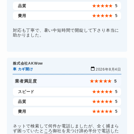
品質
★
★
★
★
★
5
費用
★
★
★
★
★
5
対応も丁寧で、暑い中短時間で開錠して下さり本当に
助かりました。
株式会社AKWow
車 カギ開け
2026年8月4日
業者満足度
★
★
★
★
★
5
スピード
★
★
★
★
★
5
品質
★
★
★
★
★
5
費用
★
★
★
★
★
5
ネットで検索して何件か電話しましたが、全く捕まら
ず困っていたところ御社を見つけ諦め半分で電話した