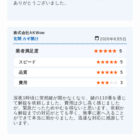
ありがとうございました。
株式会社AKWow
玄関 カギ開け
2026年8月5日
業者満足度
★
★
★
★
★
5
スピード
★
★
★
★
★
5
品質
★
★
★
★
★
5
費用
★
★
★
★
★
3
深夜1時頃に突然鍵が開かなくなり、鍵の110番を通じ
て解錠を依頼しました。費用は少し高く感じました
が、緊急だったためやむを得ないと思います。依頼か
ら解錠までの対応がとても早く、無事に家へ入ること
ができて本当に助かりました。迅速な対応に感謝して
います。