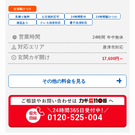
出張駆けつけ
見積り無料
土日祝対応可
24時間受付
24時間駆けつけ
保証あり
クレカ決済対応
電子決済対応
営業時間
24時間 年中無休
対応エリア
唐津市対応
玄関カギ開け
17,600円～
その他の料金を見る
玄関カギ交換
16,500円～※部材費...
車カギ開け
0120-525-004
22,000円～
スーツケースカギ開け
6,600円～