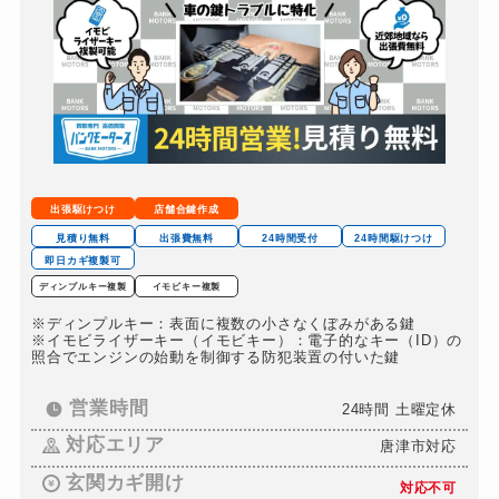
スーツケースカギ開け
6,600円～（税込）
スーツケースカギ作成
9,900円～（税込）
金庫カギ開け
9,900円～（税込）
金庫カギ修理
9,900円～（税込）
金庫カギ交換
16,500円～（税込）
出張駆けつけ
店舗合鍵作成
ロッカーカギ開け
6,600円～（税込）
見積り無料
出張費無料
24時間受付
24時間駆けつけ
即日カギ複製可
ドアノブカギ開け
6,600円～（税込）
ディンプルキー複製
イモビキー複製
ドアノブカギ作成
9,900円～（税込）
※ディンプルキー：表面に複数の小さなくぼみがある鍵
※イモビライザーキー（イモビキー）：電子的なキー（ID）の
ドアノブカギ交換
16,500円～（税込）
照合でエンジンの始動を制御する防犯装置の付いた鍵
営業時間
24時間 土曜定休
対応エリア
唐津市対応
玄関カギ開け
対応不可