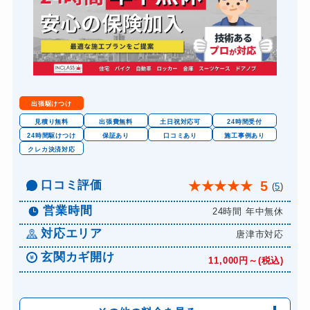
金庫カギ開け
14,300円～(税込)
金庫カギ交換
11,000円～(税込)
ロッカーカギ開け
8,800円～(税込)
ドアノブカギ開け
10,780円～(税込)
出張駆けつけ
ドアノブカギ作成
8,800円～(税込)
見積り無料
出張費無料
土日祝対応可
24時間受付
24時間駆けつけ
保証あり
口コミあり
施工事例あり
ドアノブカギ交換
11,000円～(税込)
クレカ決済対応
口コミ評価
5
★
★
★
★
★
(
5
)
営業時間
24時間 年中無休
対応エリア
唐津市対応
玄関カギ開け
11,000円～(税込)