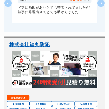
ドアに凸凹がありとても苦労されてましたが
無事に修理出来てとても助かりました
株式会社鍵丸防犯
出張駆けつけ
見積り無料
出張費無料
土日祝対応可
24時間受付
24時間駆けつけ
保証あり
クレカ決済対応
資格保有者在籍