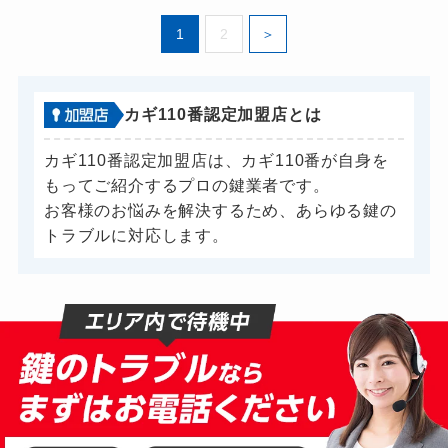
金庫カギ開け
破綻33,000円～
1
2
ロッカーカギ開け
9,900円～
ドアノブカギ開け
7,700円～
ドアノブカギ交換
11,000円～※部材費...
カギ110番認定加盟店とは
カギ110番認定加盟店は、カギ110番が自身を
もってご紹介するプロの鍵業者です。
お客様のお悩みを解決するため、あらゆる鍵の
トラブルに対応します。