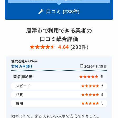
口コミ (238件)
唐津市で利用できる業者の
口コミ総合評価
★
★
★
★
★
4.64
(238件)
株式会社AKWow
玄関 カギ開け
2026年8月5日
業者満足度
★
★
★
★
★
5
スピード
★
★
★
★
★
5
品質
★
★
★
★
★
5
費用
★
★
★
★
★
5
効率よくて、来た人もいい人柄で安心できました。