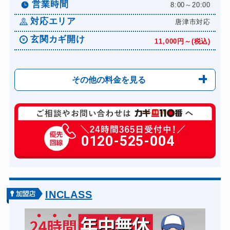
8,800円～(税込)
営業時間
8:00～20:00
ドアノブカギ交換
11,000円～(税込)
対応エリア
唐津市対応
玄関カギ開け
11,000円～(税込)
その他の料金を見る
玄関カギ修理
6,600円～(税込)
玄関カギ作成
0120-525-004
14,300円～(税込)
玄関カギ交換
14,300円～(税込)
車カギ開け
13,200円～(税込)
バイクカギ開け
13,200円～(税込)
INCLASS
バイクカギ作成
16,500円～(税込)
スーツケースカギ開け
8,800円～(税込)