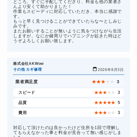
ところ、すぐに手配してくださり、料金も他の業者さ
んより安くて助かりました！
作業もスピーディに対応していただき、本当に感謝で
す。
もっと早く見つけることができていたらな〜としみじ
みです。
またお願いすることが無いように気をつけながら生活
しますが、なにか鍵周りでハプニングが起きた時はど
うぞよろしくお願い致します。
株式会社AKWow
その他 カギ修理
2026年8月3日
業者満足度
★
★
★
★
★
3
スピード
★
★
★
★
★
3
品質
★
★
★
★
★
5
費用
★
★
★
★
★
3
対応して頂けたのは良かったけど住所を1回で理解し
てもらえなかった事と料金が見合って無い感じがしま