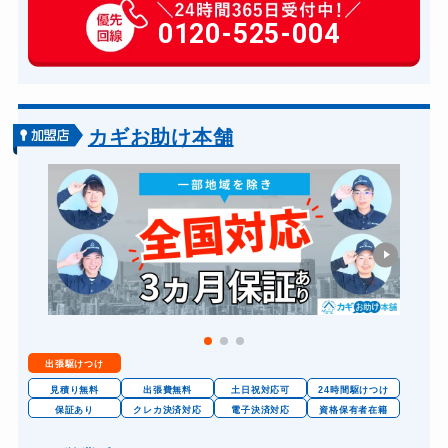
玄関カギ作成
0120-525-004
14,300円～(税込)
玄関カギ交換
14,300円～(税込)
車カギ開け
13,200円～(税込)
バイクカギ開け
13,200円～(税込)
カギお助け本舗
バイクカギ作成
16,500円～(税込)
スーツケースカギ開け
8,800円～(税込)
スーツケースカギ作成
8,800円～(税込)
金庫カギ開け
14,300円～(税込)
金庫カギ修理
11,000円～(税込)
金庫カギ交換
11,000円～(税込)
出張駆けつけ
ロッカーカギ開け
8,800円～(税込)
見積り無料
出張費無料
土日祝対応可
24時間駆けつけ
ドアノブカギ開け
保証あり
クレカ決済対応
電子決済対応
資格保有者在籍
10,780円～(税込)
ドアノブカギ作成