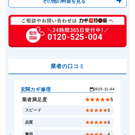
その他の料金を見る
玄関カギ修理
6,600円～(税込)
玄関カギ交換
0120-525-004
14,300円～(税込)
車カギ開け
13,200円～(税込)
バイクカギ開け
13,200円～(税込)
業者の口コミ
スーツケースカギ開け
8,800円～(税込)
金庫カギ開け
14,300円～(税込)
ロッカーカギ開け
8,800円～(税込)
玄関カギ修理
車
-26
2025-11-04
ドアノブカギ開け
10,780円～(税込)
★
5
業者満足度
★
★
★
★
★
5
ドアノブカギ交換
11,000円～(税込)
5
スピード
★
★
★
★
★
5
5
品質
★
★
★
★
★
5
5
費用
★
★
★
★
★
4