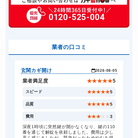
玄関カギ修理
6,600円～(税込)
玄関カギ交換
0120-525-004
14,300円～(税込)
車カギ開け
13,200円～(税込)
スーツケースカギ開け
8,800円～(税込)
金庫カギ開け
業者の口コミ
14,300円～(税込)
ロッカーカギ開け
8,800円～(税込)
ドアノブカギ開け
10,780円～(税込)
玄関カギ開け
玄
-04
2026-08-05
ドアノブカギ交換
11,000円～(税込)
★
5
業者満足度
★
★
★
★
★
5
5
スピード
★
★
★
★
★
5
5
品質
★
★
★
★
★
5
5
費用
★
★
★
★
★
3
全
深夜1時頃に突然鍵が開かなくなり、鍵の110
諦
番を通じて解錠を依頼しました。費用は少し
く
高く感じましたが、緊急だったためやむを得