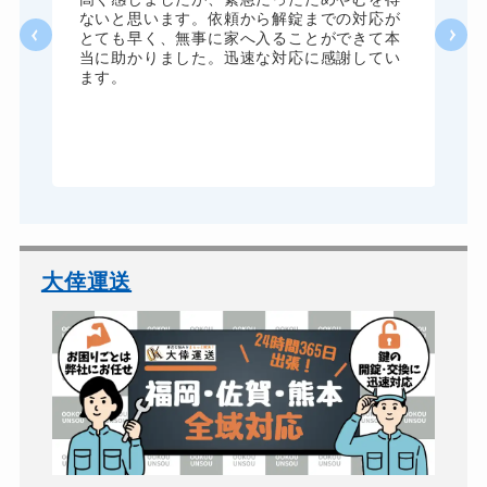
か
ないと思います。依頼から解錠までの対応が
た
とても早く、無事に家へ入ることができて本
る
当に助かりました。迅速な対応に感謝してい
ま
ます。
が
グ
大倖運送