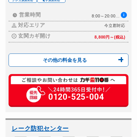
クレカ決済対応
電子決済対応
ドアノブカギ開け
10,780円～(税込)
ドアノブカギ作成
営業時間
i
8,800円～(税込)
8:00～20:00...
ドアノブカギ交換
対応エリア
今立郡対応
11,000円～(税込)
玄関カギ開け
8,800円～(税込)
その他の料金を見る
玄関カギ修理
別途お見積り
玄関カギ作成
0120-525-004
別途お見積り
玄関カギ交換
別途お見積り
車カギ開け
8,800円～(税込)
バイクカギ開け
別途お見積り
レーク防犯センター
バイクカギ作成