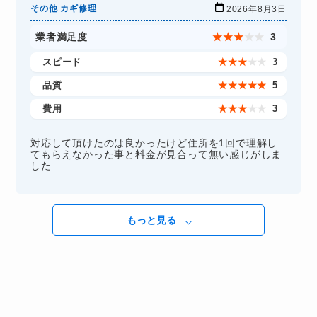
その他 カギ修理
2026年8月3日
業者満足度
★
★
★
★
★
3
スピード
★
★
★
★
★
3
品質
★
★
★
★
★
5
費用
★
★
★
★
★
3
対応して頂けたのは良かったけど住所を1回で理解し
てもらえなかった事と料金が見合って無い感じがしま
した
もっと見る