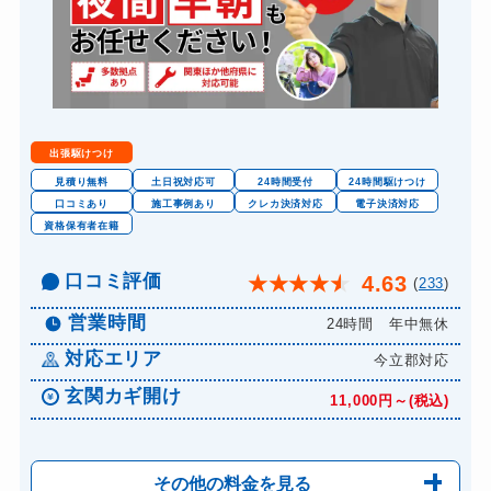
出張駆けつけ
見積り無料
土日祝対応可
24時間受付
24時間駆けつけ
口コミあり
施工事例あり
クレカ決済対応
電子決済対応
資格保有者在籍
口コミ評価
4.63
★
★
★
★
★
(
233
)
営業時間
24時間 年中無休
対応エリア
今立郡対応
玄関カギ開け
11,000円～(税込)
その他の料金を見る