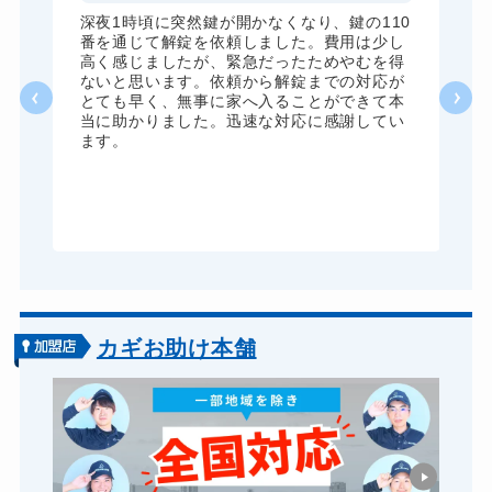
全
深夜1時頃に突然鍵が開かなくなり、鍵の110
諦
番を通じて解錠を依頼しました。費用は少し
く
高く感じましたが、緊急だったためやむを得
か
ないと思います。依頼から解錠までの対応が
た
とても早く、無事に家へ入ることができて本
る
当に助かりました。迅速な対応に感謝してい
ま
ます。
が
グ
カギお助け本舗