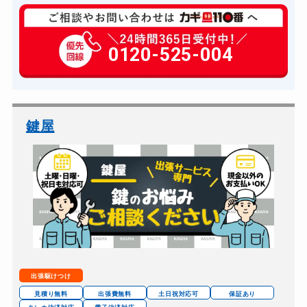
玄関カギ修理
6,600円～(税込)
玄関カギ作成
0120-525-004
14,300円～(税込)
玄関カギ交換
14,300円～(税込)
車カギ開け
13,200円～(税込)
バイクカギ開け
13,200円～(税込)
鍵屋
バイクカギ作成
16,500円～(税込)
スーツケースカギ開け
8,800円～(税込)
スーツケースカギ作成
8,800円～(税込)
金庫カギ開け
14,300円～(税込)
金庫カギ修理
11,000円～(税込)
金庫カギ交換
11,000円～(税込)
出張駆けつけ
ロッカーカギ開け
8,800円～(税込)
見積り無料
出張費無料
土日祝対応可
保証あり