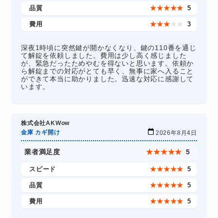
品質
★
★
★
★
★
5
費用
★
★
★
★
★
3
深夜1時頃に突然鍵が開かなくなり、鍵の110番を通じ
て解錠を依頼しました。費用は少し高く感じました
が、緊急だったためやむを得ないと思います。依頼か
ら解錠までの対応がとても早く、無事に家へ入ること
ができて本当に助かりました。迅速な対応に感謝して
います。
株式会社AKWow
金庫 カギ開け
2026年8月4日
業者満足度
★
★
★
★
★
5
スピード
★
★
★
★
★
5
品質
★
★
★
★
★
5
費用
★
★
★
★
★
5