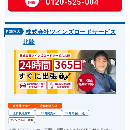
0120-525-004
玄関カギ交換
14,300円～(税込)
車カギ開け
13,200円～(税込)
バイクカギ開け
13,200円～(税込)
株式会社ツインズロードサービス
バイクカギ作成
16,500円～(税込)
北陸
スーツケースカギ開け
8,800円～(税込)
金庫カギ開け
14,300円～(税込)
金庫カギ交換
11,000円～(税込)
ロッカーカギ開け
8,800円～(税込)
ドアノブカギ開け
10,780円～(税込)
ドアノブカギ作成
8,800円～(税込)
出張駆けつけ
店舗合鍵作成
ドアノブカギ交換
11,000円～(税込)
土日祝対応可
24時間受付
24時間駆けつけ
ディンプルキー複製
※ディンプルキー：表面に複数の小さなくぼみがある鍵