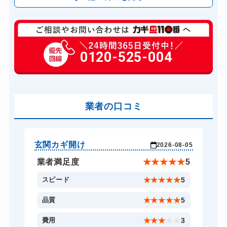
玄関カギ修理
6,600円～(税込)
玄関カギ交換
0120-525-004
14,300円～(税込)
車カギ開け
13,200円～(税込)
スーツケースカギ開け
8,800円～(税込)
金庫カギ開け
業者の口コミ
14,300円～(税込)
ロッカーカギ開け
8,800円～(税込)
ドアノブカギ開け
10,780円～(税込)
玄関カギ開け
玄
-04
2026-08-05
ドアノブカギ交換
11,000円～(税込)
★
5
業者満足度
★
★
★
★
★
5
5
スピード
★
★
★
★
★
5
5
品質
★
★
★
★
★
5
5
費用
★
★
★
★
★
3