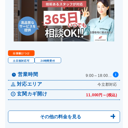
バイクカギ開け
13,200円～(税込)
バイクカギ作成
16,500円～(税込)
金庫カギ開け
14,300円～(税込)
金庫カギ交換
11,000円～(税込)
ロッカーカギ開け
8,800円～(税込)
出張駆けつけ
土日祝対応可
24時間受付
営業時間
i
9:00～18:00...
対応エリア
今立郡対応
玄関カギ開け
11,000円～(税込)
その他の料金を見る