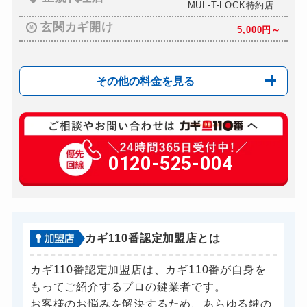
MUL-T-LOCK特約店
玄関カギ開け
5,000円～
その他の料金を見る
玄関カギ複製
550円(税込)～
玄関カギ開け
0120-525-004
5,000円～
玄関カギ修理
別途お見積り
玄関カギ作成
お問い合わせ
玄関カギ交換
12,000円～
カギ110番認定加盟店とは
車カギ開け
8,000円～
カギ110番認定加盟店は、カギ110番が自身を
バイクカギ開け
8,000円～
もってご紹介するプロの鍵業者です。
バイクカギ作成
お客様のお悩みを解決するため、あらゆる鍵の
8,000円～※店舗持ち...