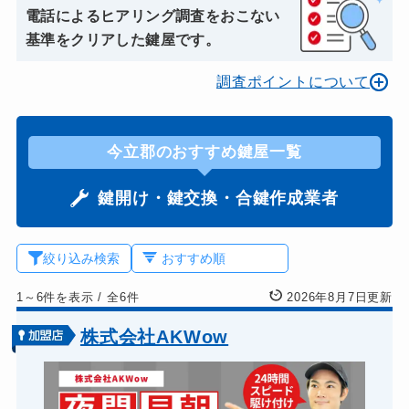
電話によるヒアリング調査をおこない
基準をクリアした鍵屋です。
調査ポイントについて
今立郡のおすすめ鍵屋一覧
鍵開け・鍵交換・合鍵作成業者
絞り込み検索
1～6件を表示
/
全6件
2026年8月7日更新
株式会社AKWow