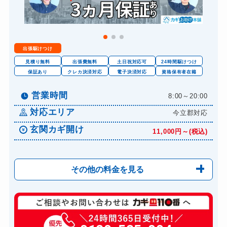
出張駆けつけ
見積り無料
出張費無料
土日祝対応可
24時間駆けつけ
保証あり
クレカ決済対応
電子決済対応
資格保有者在籍
営業時間
8:00～20:00
対応エリア
今立郡対応
玄関カギ開け
11,000円～(税込)
その他の料金を見る
玄関カギ修理
6,600円～(税込)
玄関カギ作成
14,300円～(税込)