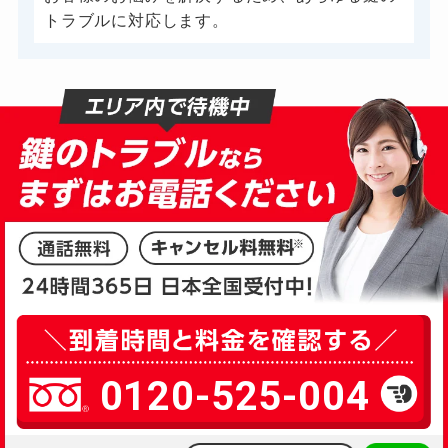
トラブルに対応します。
スーツケースカギ開け
3,000円～
スーツケースカギ作成
別途お見積り
金庫カギ開け
5,000円～
金庫カギ修理
別途お見積り
金庫カギ交換
別途お見積り
ロッカーカギ開け
3,000円～
ドアノブカギ開け
8,000円～
ドアノブカギ交換
12,000円～
0120-525-004