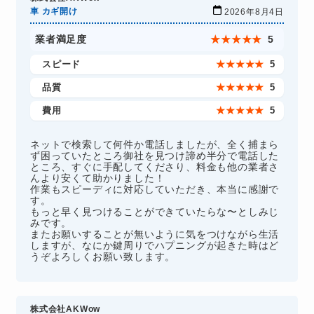
車 カギ開け
2026年8月4日
業者満足度
★
★
★
★
★
5
スピード
★
★
★
★
★
5
品質
★
★
★
★
★
5
費用
★
★
★
★
★
5
ネットで検索して何件か電話しましたが、全く捕まら
ず困っていたところ御社を見つけ諦め半分で電話した
ところ、すぐに手配してくださり、料金も他の業者さ
んより安くて助かりました！
作業もスピーディに対応していただき、本当に感謝で
す。
もっと早く見つけることができていたらな〜としみじ
みです。
またお願いすることが無いように気をつけながら生活
しますが、なにか鍵周りでハプニングが起きた時はど
うぞよろしくお願い致します。
株式会社AKWow