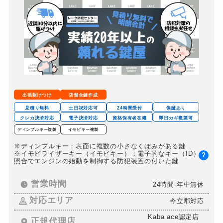
別途お見積り
スーツケースカギ開け
別途お見積り
スーツケースカギ作成
別途お見積り
金庫カギ開け
別途お見積り
金庫カギ修理
別途お見積り
金庫カギ交換
別途お見積り
出張駆けつけ
店舗合鍵作成
ロッカーカギ開け
別途お見積り
見積り無料
土日祝対応可
24時間受付
保証あり
クレカ決済対応
電子決済対応
資格保有者在籍
即日カギ複製可
ドアノブカギ開け
別途お見積り
ディンプルキー複製
イモビキー複製
ドアノブカギ作成
別途お見積り
※ディンプルキー：表面に複数の小さなくぼみがある鍵
※イモビライザーキー（イモビキー）：電子的なキー（ID）の
?
ドアノブカギ交換
別途お見積り
照合でエンジンの始動を制御する防犯装置の付いた鍵
営業時間
24時間 年中無休
対応エリア
今立郡対応
Kaba ace認定店
正規代理店