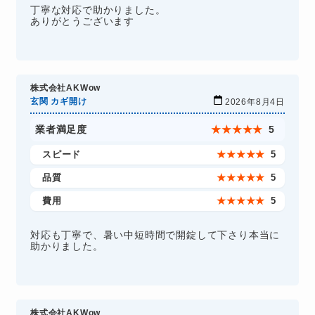
丁寧な対応で助かりました。
ありがとうございます
株式会社AKWow
玄関 カギ開け
2026年8月4日
業者満足度
★
★
★
★
★
5
スピード
★
★
★
★
★
5
品質
★
★
★
★
★
5
費用
★
★
★
★
★
5
対応も丁寧で、暑い中短時間で開錠して下さり本当に
助かりました。
株式会社AKWow