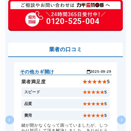
玄関カギ修理
8,800円～(税込)
玄関カギ交換
0120-525-004
12,100円～(税込)
車カギ開け
9,900円～(税込)
バイクカギ開け
10,500円～(税込)
業者の口コミ
スーツケースカギ開け
8,800円～(税込)
金庫カギ開け
8,800円～(税込)
金庫カギ修理
8,800円～(税込)
その他カギ開け
そ
-29
2025-09-29
金庫カギ交換
8,800円～(税込)
★
5
業者満足度
★
★
★
★
★
5
ロッカーカギ開け
8,800円～(税込)
5
スピード
★
★
★
★
★
5
5
品質
★
★
★
★
★
5
5
費用
★
★
★
★
★
5
つ
鍵が開かなくなって困っていましたが、しつ
う
かり対応して頂き解決しました。ありがとう