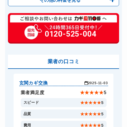
玄関カギ修理
6,600円～(税込)
玄関カギ交換
0120-525-004
14,300円～(税込)
車カギ開け
13,200円～(税込)
バイクカギ開け
13,200円～(税込)
バイクカギ作成
業者の口コミ
16,500円～(税込)
スーツケースカギ開け
8,800円～(税込)
金庫カギ開け
14,300円～(税込)
玄関カギ交換
玄
-16
2025-11-03
金庫カギ修理
11,000円～(税込)
★
5
業者満足度
★
★
★
★
★
5
金庫カギ交換
11,000円～(税込)
5
スピード
★
★
★
★
★
5
ロッカーカギ開け
8,800円～(税込)
5
品質
★
★
★
★
★
5
ドアノブカギ開け
10,780円～(税込)
5
費用
★
★
★
★
★
5