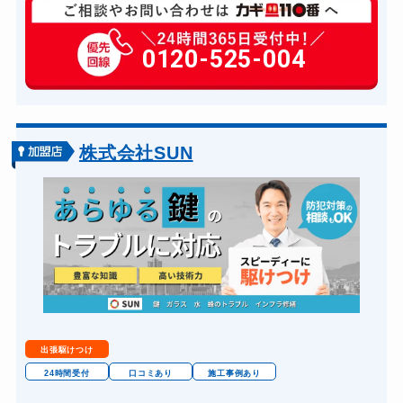
玄関カギ修理
6,600円～(税込)
玄関カギ作成
0120-525-004
14,300円～(税込)
玄関カギ交換
14,300円～(税込)
車カギ開け
13,200円～(税込)
金庫カギ開け
14,300円～(税込)
株式会社SUN
出張駆けつけ
24時間受付
口コミあり
施工事例あり