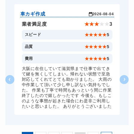
バイクカギ作成
16,500円～(税込)
スーツケースカギ開け
8,800円～(税込)
車カギ作成
バ
-03
2026-08-04
スーツケースカギ作成
8,800円～(税込)
★
5
業者満足度
★
★
★
★
★
3
金庫カギ開け
14,300円～(税込)
5
スピード
★
★
★
★
★
5
金庫カギ修理
11,000円～(税込)
5
品質
★
★
★
★
★
5
金庫カギ交換
11,000円～(税込)
5
費用
★
★
★
★
★
5
ロッカーカギ開け
8,800円～(税込)
、
大阪に在住していて滋賀県まで仕事で出てき
願
て鍵を無くしてしまい。帰れない状態で至急
ドアノブカギ開け
10,780円～(税込)
対応してくれてとても助かりました。 大雨の
中作業して頂いて少し申し訳ない気持ちでし
ドアノブカギ作成
8,800円～(税込)
た。 作業も丁寧で時間もあっという間に作業
終了したので嬉しかったです 今後も、もしこ
ドアノブカギ交換
11,000円～(税込)
のような事態が起きた場合にわ是非ご利用し
たいと思いました。 ありがとうございました