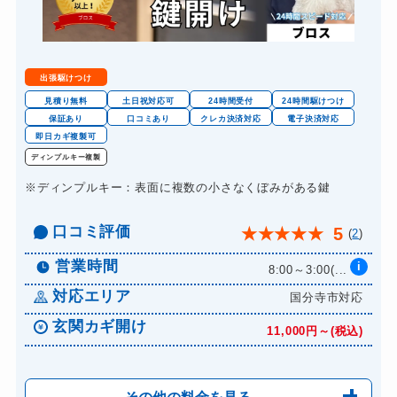
出張駆けつけ
見積り無料
土日祝対応可
24時間受付
24時間駆けつけ
保証あり
口コミあり
クレカ決済対応
電子決済対応
即日カギ複製可
ディンプルキー複製
※ディンプルキー：表面に複数の小さなくぼみがある鍵
口コミ評価
5
★
★
★
★
★
(
2
)
営業時間
i
8:00～3:00(...
対応エリア
国分寺市対応
玄関カギ開け
11,000円～(税込)
その他の料金を見る