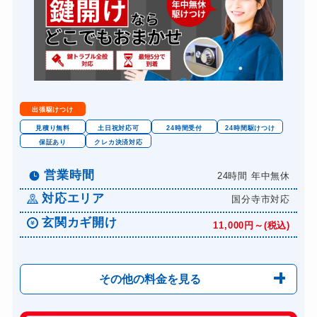
8,800円～(税込)
スーツケースカギ作成
8,800円～(税込)
金庫カギ開け
14,300円～(税込)
金庫カギ修理
11,000円～(税込)
金庫カギ交換
11,000円～(税込)
出張駆けつけ
ロッカーカギ開け
8,800円～(税込)
見積り無料
土日祝対応可
24時間受付
24時間駆けつけ
保証あり
クレカ決済対応
ドアノブカギ開け
10,780円～(税込)
ドアノブカギ作成
営業時間
24時間 年中無休
8,800円～(税込)
対応エリア
ドアノブカギ交換
国分寺市対応
11,000円～(税込)
玄関カギ開け
11,000円～(税込)
その他の料金を見る