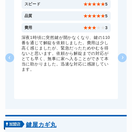
5
スピード
★
★
★
★
★
5
5
品質
★
★
★
★
★
5
5
費用
★
★
★
★
★
3
全
深夜1時頃に突然鍵が開かなくなり、鍵の110
諦
番を通じて解錠を依頼しました。費用は少し
く
高く感じましたが、緊急だったためやむを得
か
ないと思います。依頼から解錠までの対応が
た
とても早く、無事に家へ入ることができて本
る
当に助かりました。迅速な対応に感謝してい
ま
ます。
が
グ
鍵屋カギ丸