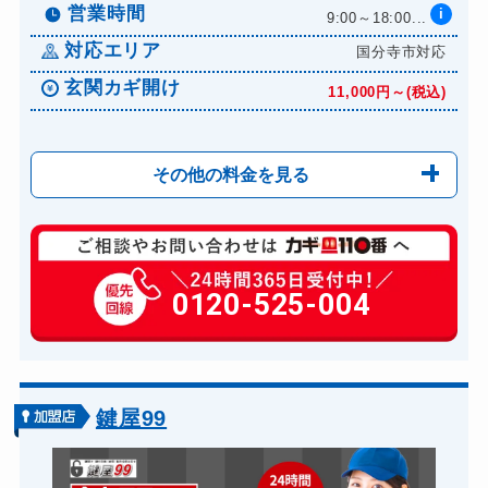
営業時間
i
9:00～18:00...
対応エリア
国分寺市対応
玄関カギ開け
11,000円～(税込)
その他の料金を見る
玄関カギ修理
6,600円～(税込)
玄関カギ作成
0120-525-004
14,300円～(税込)
玄関カギ交換
14,300円～(税込)
車カギ開け
13,200円～(税込)
バイクカギ開け
13,200円～(税込)
鍵屋99
バイクカギ作成
16,500円～(税込)
スーツケースカギ開け