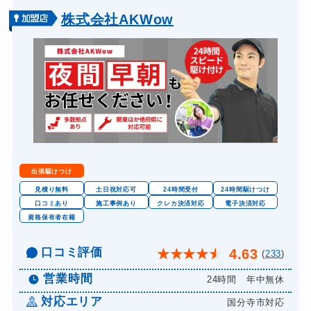
バイクカギ開け
13,200円～(税込)
株式会社AKWow
バイクカギ作成
16,500円～(税込)
スーツケースカギ開け
8,800円～(税込)
金庫カギ開け
14,300円～(税込)
金庫カギ交換
11,000円～(税込)
ロッカーカギ開け
8,800円～(税込)
ドアノブカギ開け
10,780円～(税込)
出張駆けつけ
ドアノブカギ作成
8,800円～(税込)
見積り無料
土日祝対応可
24時間受付
24時間駆けつけ
口コミあり
施工事例あり
クレカ決済対応
電子決済対応
ドアノブカギ交換
11,000円～(税込)
資格保有者在籍
口コミ評価
4.63
★
★
★
★
★
(
233
)
営業時間
24時間 年中無休
対応エリア
国分寺市対応