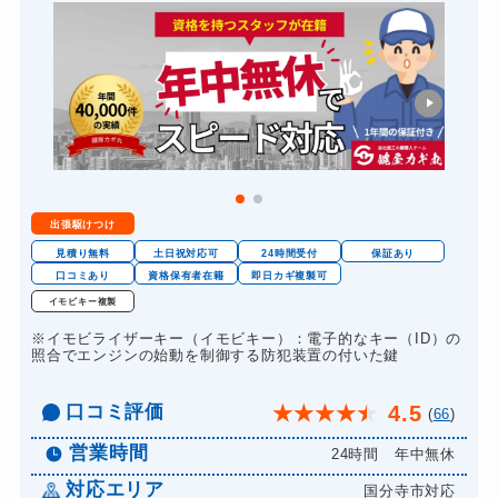
出張駆けつけ
見積り無料
土日祝対応可
24時間受付
保証あり
口コミあり
資格保有者在籍
即日カギ複製可
イモビキー複製
※イモビライザーキー（イモビキー）：電子的なキー（ID）の
照合でエンジンの始動を制御する防犯装置の付いた鍵
口コミ評価
4.5
★
★
★
★
★
(
66
)
営業時間
24時間 年中無休
対応エリア
国分寺市対応