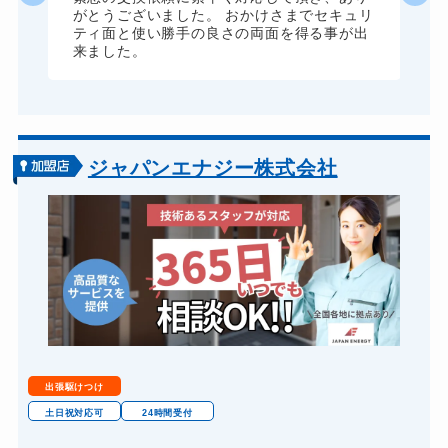
がとうございました。 おかけさまでセキュリ
ドアノブカギ開け
10,780円～(税込)
ティ面と使い勝手の良さの両面を得る事が出
来ました。
ドアノブカギ作成
8,800円～(税込)
ドアノブカギ交換
11,000円～(税込)
ジャパンエナジー株式会社
出張駆けつけ
土日祝対応可
24時間受付