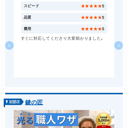
金庫カギ開け
14,300円～(税込)
5
スピード
★
★
★
★
★
5
金庫カギ修理
11,000円～(税込)
5
品質
★
★
★
★
★
5
金庫カギ交換
11,000円～(税込)
5
費用
★
★
★
★
★
5
ロッカーカギ開け
8,800円～(税込)
し
すぐに対応してくださり大変助かりました｡
い
ドアノブカギ開け
10,780円～(税込)
る
ドアノブカギ作成
8,800円～(税込)
ら
あ
ドアノブカギ交換
11,000円～(税込)
鍵の匠