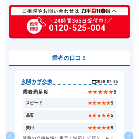
玄関カギ修理
6,600円～(税込)
玄関カギ作成
0120-525-004
14,300円～(税込)
玄関カギ交換
14,300円～(税込)
車カギ開け
13,200円～(税込)
バイクカギ開け
業者の口コミ
13,200円～(税込)
バイクカギ作成
16,500円～(税込)
スーツケースカギ開け
8,800円～(税込)
玄関カギ交換
玄
-17
2026-07-15
スーツケースカギ作成
8,800円～(税込)
★
5
業者満足度
★
★
★
★
★
5
金庫カギ開け
14,300円～(税込)
5
スピード
★
★
★
★
★
5
金庫カギ修理
11,000円～(税込)
5
品質
★
★
★
★
★
5
金庫カギ交換
11,000円～(税込)
1
費用
★
★
★
★
★
5
ロッカーカギ開け
8,800円～(税込)
な
緊急の交換依頼に素早く対応して頂き、あり