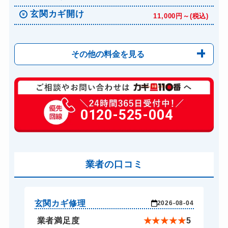
玄関カギ開け
11,000円～(税込)
その他の料金を見る
玄関カギ修理
6,600円～(税込)
玄関カギ作成
0120-525-004
14,300円～(税込)
玄関カギ交換
14,300円～(税込)
車カギ開け
13,200円～(税込)
バイクカギ開け
業者の口コミ
13,200円～(税込)
バイクカギ作成
16,500円～(税込)
スーツケースカギ開け
8,800円～(税込)
玄関カギ修理
玄
-24
2026-08-04
スーツケースカギ作成
8,800円～(税込)
★
5
業者満足度
★
★
★
★
★
5