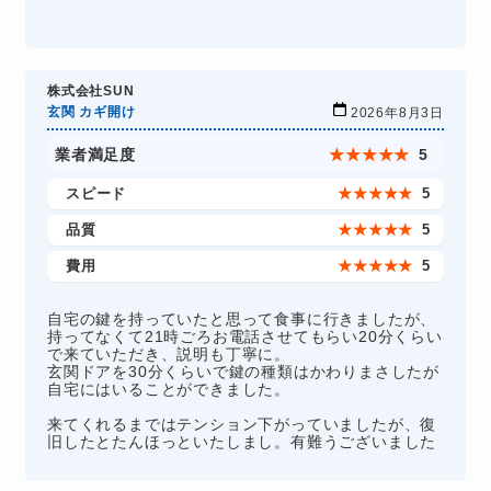
株式会社SUN
玄関 カギ開け
2026年8月3日
業者満足度
★
★
★
★
★
5
スピード
★
★
★
★
★
5
品質
★
★
★
★
★
5
費用
★
★
★
★
★
5
自宅の鍵を持っていたと思って食事に行きましたが、
持ってなくて21時ごろお電話させてもらい20分くらい
で来ていただき、説明も丁寧に。
玄関ドアを30分くらいで鍵の種類はかわりまさしたが
自宅にはいることができました。
来てくれるまではテンション下がっていましたが、復
旧したとたんほっといたしまし。有難うございました