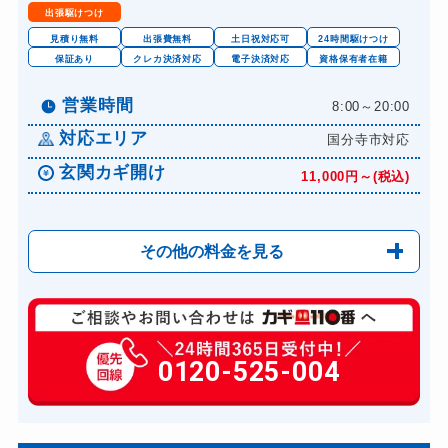
出張駆けつけ
見積り無料
出張費無料
土日祝対応可
24時間駆けつけ
保証あり
クレカ決済対応
電子決済対応
資格保有者在籍
営業時間
8:00～20:00
対応エリア
国分寺市対応
玄関カギ開け
11,000円～(税込)
その他の料金を見る
玄関カギ修理
6,600円～(税込)
玄関カギ作成
0120-525-004
14,300円～(税込)
玄関カギ交換
14,300円～(税込)
車カギ開け
13,200円～(税込)