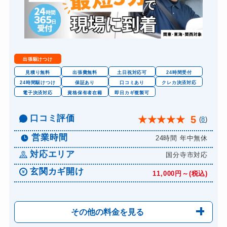
出張駆けつけ
見積り無料
出張費無料
土日祝対応可
24時間受付
24時間駆けつけ
保証あり
口コミあり
クレカ決済対応
電子決済対応
資格保有者在籍
即日カギ複製可
口コミ評価
5
★
★
★
★
★
(
8
)
営業時間
24時間 年中無休
対応エリア
国分寺市対応
玄関カギ開け
11,000円～(税込)
その他の料金を見る