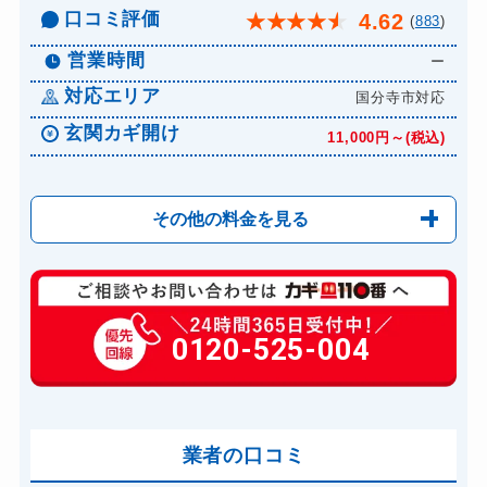
口コミ評価
4.62
★
★
★
★
★
(
883
)
営業時間
ー
対応エリア
国分寺市対応
玄関カギ開け
11,000円～(税込)
その他の料金を見る
玄関カギ修理
6,600円～(税込)
玄関カギ作成
0120-525-004
14,300円～(税込)
玄関カギ交換
14,300円～(税込)
車カギ開け
13,200円～(税込)
バイクカギ開け
業者の口コミ
13,200円～(税込)