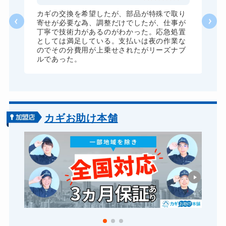
ドアノブカギ交換
11,000円～(税込)
カギの交換を希望したが、部品が特殊で取り
に
寄せが必要な為、調整だけでしたが、仕事が
来
丁寧で技術力があるのがわかった。応急処置
としては満足している。支払いは夜の作業な
のでその分費用が上乗せされたがリーズナブ
ルであった。
カギお助け本舗