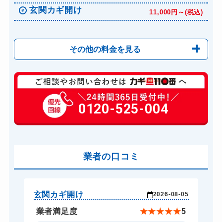
玄関カギ開け
11,000円～(税込)
その他の料金を見る
玄関カギ修理
6,600円～(税込)
玄関カギ交換
0120-525-004
14,300円～(税込)
車カギ開け
13,200円～(税込)
スーツケースカギ開け
8,800円～(税込)
金庫カギ開け
業者の口コミ
14,300円～(税込)
ロッカーカギ開け
8,800円～(税込)
ドアノブカギ開け
10,780円～(税込)
玄関カギ開け
玄
-04
2026-08-05
ドアノブカギ交換
11,000円～(税込)
★
5
業者満足度
★
★
★
★
★
5