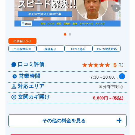
出張駆けつけ
土日祝対応可
保証あり
口コミあり
クレカ決済対応
口コミ評価
5
★
★
★
★
★
(
1
)
営業時間
i
7:30～20:00...
対応エリア
国分寺市対応
玄関カギ開け
8,800円～(税込)
その他の料金を見る