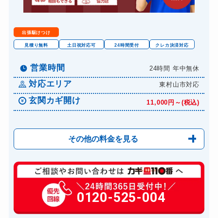
出張駆けつけ
見積り無料
土日祝対応可
24時間受付
クレカ決済対応
営業時間
24時間 年中無休
対応エリア
東村山市対応
玄関カギ開け
11,000円～(税込)
その他の料金を見る
玄関カギ修理
6,600円～(税込)
玄関カギ作成
0120-525-004
14,300円～(税込)
玄関カギ交換
14,300円～(税込)