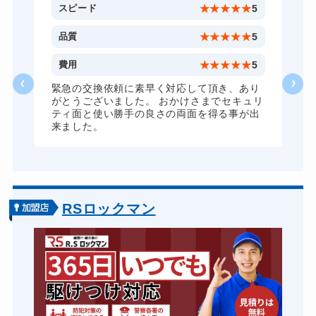
金庫カギ開け
14,300円～(税込)
5
スピード
★
★
★
★
★
5
金庫カギ修理
11,000円～(税込)
5
品質
★
★
★
★
★
5
金庫カギ交換
11,000円～(税込)
1
費用
★
★
★
★
★
5
ロッカーカギ開け
8,800円～(税込)
な
緊急の交換依頼に素早く対応して頂き、あり
がとうございました。 おかけさまでセキュリ
ドアノブカギ開け
10,780円～(税込)
ティ面と使い勝手の良さの両面を得る事が出
来ました。
ドアノブカギ作成
8,800円～(税込)
ドアノブカギ交換
11,000円～(税込)
RSロックマン