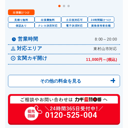
出張駆けつけ
見積り無料
出張費無料
土日祝対応可
24時間駆けつけ
保証あり
クレカ決済対応
電子決済対応
資格保有者在籍
営業時間
8:00～20:00
対応エリア
東村山市対応
玄関カギ開け
11,000円～(税込)
その他の料金を見る
玄関カギ修理
6,600円～(税込)
玄関カギ作成
0120-525-004
14,300円～(税込)
玄関カギ交換
14,300円～(税込)