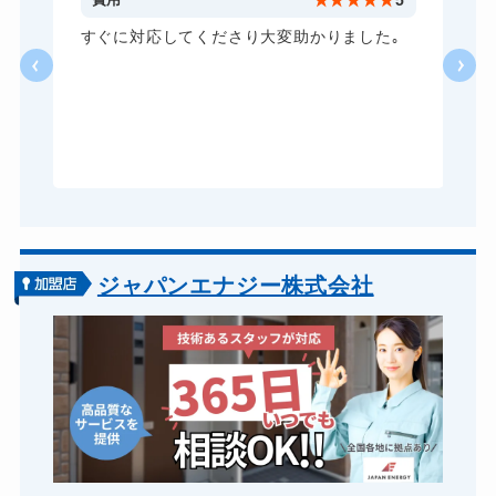
5
★
★
★
★
★
5
ロッカーカギ開け
8,800円～(税込)
し
すぐに対応してくださり大変助かりました｡
い
ドアノブカギ開け
10,780円～(税込)
る
ドアノブカギ作成
8,800円～(税込)
ら
あ
ドアノブカギ交換
11,000円～(税込)
ジャパンエナジー株式会社