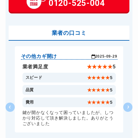
0120-525-004
12,100円～(税込)
車カギ開け
9,900円～(税込)
バイクカギ開け
10,500円～(税込)
業者の口コミ
スーツケースカギ開け
8,800円～(税込)
金庫カギ開け
8,800円～(税込)
金庫カギ修理
8,800円～(税込)
その他カギ開け
そ
-29
2025-09-29
金庫カギ交換
8,800円～(税込)
★
5
業者満足度
★
★
★
★
★
5
ロッカーカギ開け
8,800円～(税込)
5
スピード
★
★
★
★
★
5
5
品質
★
★
★
★
★
5
5
費用
★
★
★
★
★
5
つ
鍵が開かなくなって困っていましたが、しつ
う
かり対応して頂き解決しました。ありがとう
ございました