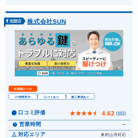
株式会社SUN
出張駆けつけ
24時間受付
口コミあり
施工事例あり
口コミ評価
4.62
★
★
★
★
★
(
883
)
営業時間
ー
対応エリア
東村山市対応