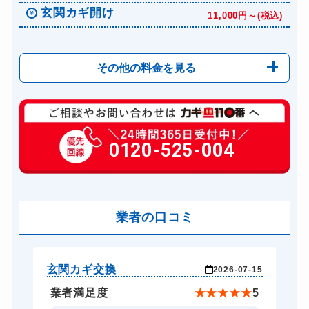
玄関カギ開け
11,000円～(税込)
その他の料金を見る
玄関カギ修理
6,600円～(税込)
玄関カギ作成
0120-525-004
14,300円～(税込)
玄関カギ交換
14,300円～(税込)
車カギ開け
13,200円～(税込)
バイクカギ開け
業者の口コミ
13,200円～(税込)
バイクカギ作成
16,500円～(税込)
スーツケースカギ開け
8,800円～(税込)
玄関カギ交換
玄
-17
2026-07-15
スーツケースカギ作成
8,800円～(税込)
★
5
業者満足度
★
★
★
★
★
5