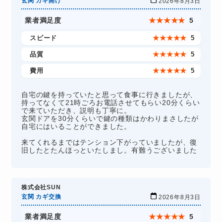
玄関 カギ開け
2026年8月3日
業者満足度
★
★
★
★
★
5
スピード
★
★
★
★
★
5
品質
★
★
★
★
★
5
費用
★
★
★
★
★
5
自宅の鍵を持っていたと思って食事に行きましたが、
持ってなくて21時ごろお電話させてもらい20分くらい
で来ていただき、説明も丁寧に。
玄関ドアを30分くらいで鍵の種類はかわりまさしたが
自宅にはいることができました。
来てくれるまではテンション下がっていましたが、復
旧したとたんほっといたしまし。有難うございました
株式会社SUN
玄関 カギ交換
2026年8月3日
業者満足度
★
★
★
★
★
5