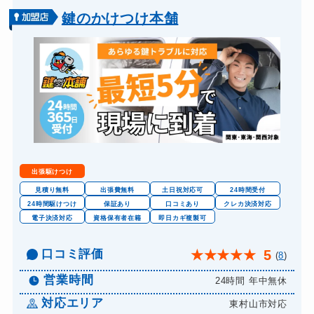
バイクカギ開け
13,200円～(税込)
鍵のかけつけ本舗
バイクカギ作成
16,500円～(税込)
スーツケースカギ開け
8,800円～(税込)
スーツケースカギ作成
8,800円～(税込)
金庫カギ開け
14,300円～(税込)
金庫カギ修理
11,000円～(税込)
金庫カギ交換
11,000円～(税込)
出張駆けつけ
ロッカーカギ開け
8,800円～(税込)
見積り無料
出張費無料
土日祝対応可
24時間受付
24時間駆けつけ
保証あり
口コミあり
クレカ決済対応
ドアノブカギ開け
10,780円～(税込)
電子決済対応
資格保有者在籍
即日カギ複製可
ドアノブカギ作成
8,800円～(税込)
口コミ評価
5
★
★
★
★
★
(
8
)
ドアノブカギ交換
11,000円～(税込)
営業時間
24時間 年中無休
対応エリア
東村山市対応