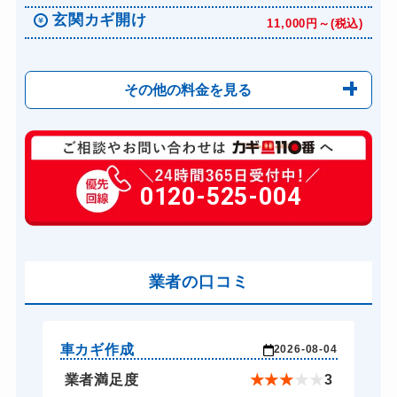
玄関カギ開け
11,000円～(税込)
その他の料金を見る
玄関カギ修理
6,600円～(税込)
玄関カギ作成
0120-525-004
14,300円～(税込)
玄関カギ交換
14,300円～(税込)
車カギ開け
13,200円～(税込)
バイクカギ開け
業者の口コミ
13,200円～(税込)
バイクカギ作成
16,500円～(税込)
スーツケースカギ開け
8,800円～(税込)
車カギ作成
バ
-03
2026-08-04
スーツケースカギ作成
8,800円～(税込)
★
5
業者満足度
★
★
★
★
★
3