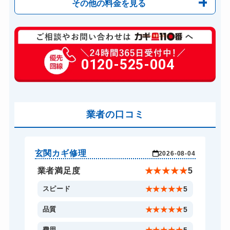
その他の料金を見る
玄関カギ修理
6,600円～(税込)
玄関カギ作成
0120-525-004
14,300円～(税込)
玄関カギ交換
14,300円～(税込)
車カギ開け
13,200円～(税込)
バイクカギ開け
業者の口コミ
13,200円～(税込)
バイクカギ作成
16,500円～(税込)
スーツケースカギ開け
8,800円～(税込)
玄関カギ修理
玄
-24
2026-08-04
スーツケースカギ作成
8,800円～(税込)
★
5
業者満足度
★
★
★
★
★
5
金庫カギ開け
14,300円～(税込)
5
スピード
★
★
★
★
★
5
金庫カギ修理
11,000円～(税込)
5
品質
★
★
★
★
★
5
金庫カギ交換
11,000円～(税込)
費用