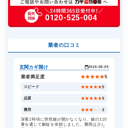
玄関カギ修理
6,600円～(税込)
玄関カギ交換
0120-525-004
14,300円～(税込)
車カギ開け
13,200円～(税込)
スーツケースカギ開け
8,800円～(税込)
金庫カギ開け
業者の口コミ
14,300円～(税込)
ロッカーカギ開け
8,800円～(税込)
ドアノブカギ開け
10,780円～(税込)
玄関カギ開け
玄
-04
2026-08-05
ドアノブカギ交換
11,000円～(税込)
★
5
業者満足度
★
★
★
★
★
5
5
スピード
★
★
★
★
★
5
5
品質
★
★
★
★
★
5
5
費用
★
★
★
★
★
3
全
深夜1時頃に突然鍵が開かなくなり、鍵の110
諦
番を通じて解錠を依頼しました。費用は少し