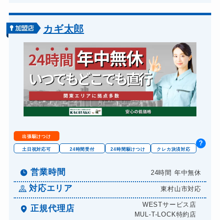
車カギ開け
13,200円～(税込)
バイクカギ開け
13,200円～(税込)
カギ太郎
バイクカギ作成
16,500円～(税込)
スーツケースカギ開け
8,800円～(税込)
金庫カギ開け
14,300円～(税込)
金庫カギ交換
11,000円～(税込)
ロッカーカギ開け
8,800円～(税込)
ドアノブカギ開け
10,780円～(税込)
出張駆けつけ
?
ドアノブカギ作成
8,800円～(税込)
土日祝対応可
24時間受付
24時間駆けつけ
クレカ決済対応
ドアノブカギ交換
11,000円～(税込)
営業時間
24時間 年中無休
対応エリア
東村山市対応
WESTサービス店
正規代理店
MUL-T-LOCK特約店