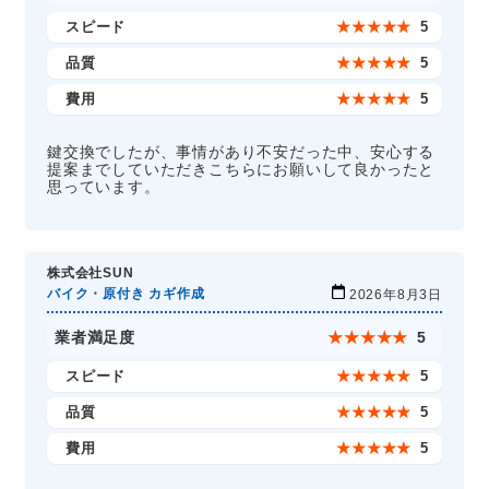
スピード
★
★
★
★
★
5
品質
★
★
★
★
★
5
費用
★
★
★
★
★
5
鍵交換でしたが、事情があり不安だった中、安心する
提案までしていただきこちらにお願いして良かったと
思っています。
株式会社SUN
バイク・原付き カギ作成
2026年8月3日
業者満足度
★
★
★
★
★
5
スピード
★
★
★
★
★
5
品質
★
★
★
★
★
5
費用
★
★
★
★
★
5