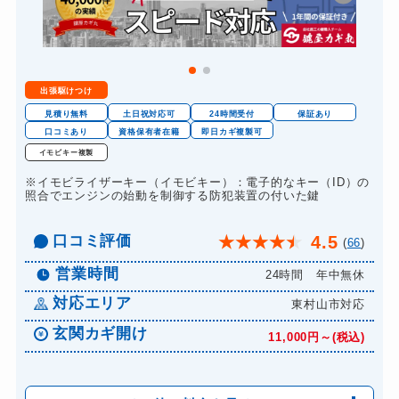
金庫カギ開け
14,300円～(税込)
金庫カギ修理
11,000円～(税込)
金庫カギ交換
11,000円～(税込)
出張駆けつけ
ロッカーカギ開け
8,800円～(税込)
見積り無料
土日祝対応可
24時間受付
保証あり
ドアノブカギ開け
口コミあり
資格保有者在籍
即日カギ複製可
10,780円～(税込)
イモビキー複製
ドアノブカギ作成
8,800円～(税込)
※イモビライザーキー（イモビキー）：電子的なキー（ID）の
ドアノブカギ交換
照合でエンジンの始動を制御する防犯装置の付いた鍵
11,000円～(税込)
口コミ評価
4.5
★
★
★
★
★
(
66
)
営業時間
24時間 年中無休
対応エリア
東村山市対応
玄関カギ開け
11,000円～(税込)