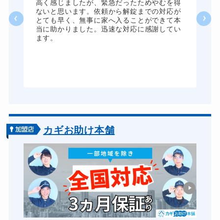
く
高く感じましたが、緊急だったためやむを得
か
ないと思います。依頼から解錠までの対応が
た
とても早く、無事に家へ入ることができて本
る
当に助かりました。迅速な対応に感謝してい
ま
ます。
が
グ
カギお助け本舗