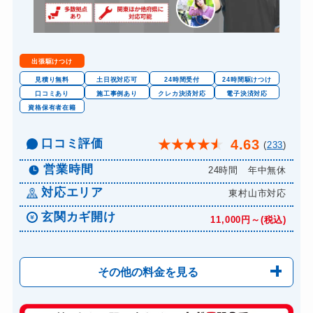
出張駆けつけ
見積り無料
土日祝対応可
24時間受付
24時間駆けつけ
口コミあり
施工事例あり
クレカ決済対応
電子決済対応
資格保有者在籍
口コミ評価
4.63
★
★
★
★
★
(
233
)
営業時間
24時間 年中無休
対応エリア
東村山市対応
玄関カギ開け
11,000円～(税込)
その他の料金を見る