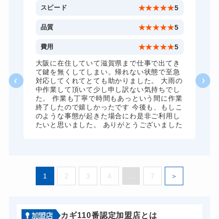
金庫カギ開け
14,300円～(税込)
5
スピード
★
★
★
★
★
5
金庫カギ修理
11,000円～(税込)
5
品質
★
★
★
★
★
5
金庫カギ交換
11,000円～(税込)
5
費用
★
★
★
★
★
5
ロッカーカギ開け
8,800円～(税込)
、
大阪に在住していて滋賀県まで仕事で出てき
願
て鍵を無くしてしまい。帰れない状態で至急
ドアノブカギ開け
10,780円～(税込)
対応してくれてとても助かりました。 大雨の
中作業して頂いて少し申し訳ない気持ちでし
ドアノブカギ作成
8,800円～(税込)
た。 作業も丁寧で時間もあっという間に作業
終了したので嬉しかったです 今後も、もしこ
ドアノブカギ交換
11,000円～(税込)
のような事態が起きた場合にわ是非ご利用し
たいと思いました。 ありがとうございました
1
2
3
4
...
7
カギ110番認定加盟店とは