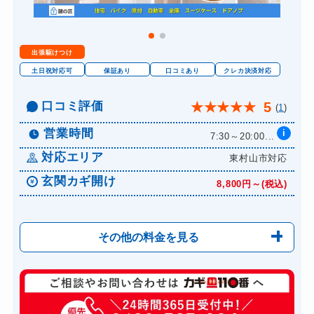
出張駆けつけ
土日祝対応可
保証あり
口コミあり
クレカ決済対応
口コミ評価
5
★
★
★
★
★
(
1
)
営業時間
i
7:30～20:00...
対応エリア
東村山市対応
玄関カギ開け
8,800円～(税込)
その他の料金を見る
玄関カギ修理
8,800円～(税込)
玄関カギ交換