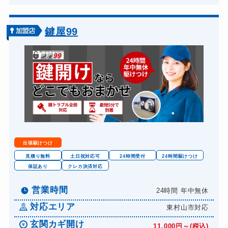
車カギ開け
13,200円～(税込)
バイクカギ開け
13,200円～(税込)
鍵屋99
バイクカギ作成
16,500円～(税込)
金庫カギ開け
14,300円～(税込)
出張駆けつけ
見積り無料
土日祝対応可
24時間受付
24時間駆けつけ
保証あり
クレカ決済対応
営業時間
24時間 年中無休
対応エリア
東村山市対応
玄関カギ開け
11,000円～(税込)