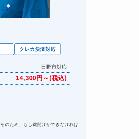
り
クレカ決済対応
日野市対応
14,300円～(税込)
 そのため、もし鍵開けができなければ