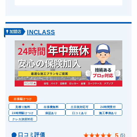
ドアノブカギ作成
8,800円～(税込)
ドアノブカギ交換
11,000円～(税込)
INCLASS
出張駆けつけ
見積り無料
出張費無料
土日祝対応可
24時間受付
24時間駆けつけ
保証あり
口コミあり
施工事例あり
クレカ決済対応
口コミ評価
5
★
★
★
★
★
(
5
)