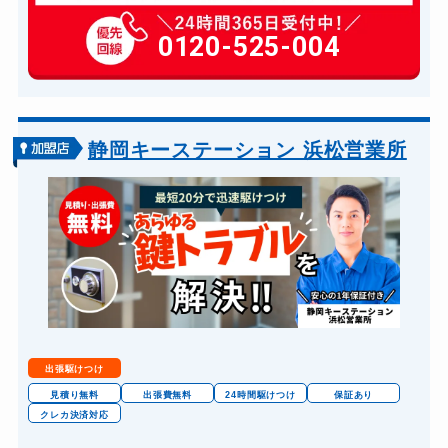
6,600円～(税込)
玄関カギ作成
0120-525-004
14,300円～(税込)
玄関カギ交換
14,300円～(税込)
車カギ開け
13,200円～(税込)
バイクカギ開け
13,200円～(税込)
静岡キーステーション 浜松営業所
バイクカギ作成
16,500円～(税込)
スーツケースカギ開け
8,800円～(税込)
金庫カギ開け
14,300円～(税込)
金庫カギ交換
11,000円～(税込)
ロッカーカギ開け
8,800円～(税込)
ドアノブカギ開け
10,780円～(税込)
出張駆けつけ
ドアノブカギ作成
8,800円～(税込)
見積り無料
出張費無料
24時間駆けつけ
保証あり
クレカ決済対応
ドアノブカギ交換
11,000円～(税込)