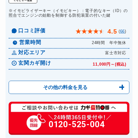
イモビキー複製
ドアノブカギ作成
8,800円～(税込)
※イモビライザーキー（イモビキー）：電子的なキー（ID）の
ドアノブカギ交換
照合でエンジンの始動を制御する防犯装置の付いた鍵
11,000円～(税込)
口コミ評価
4.5
★
★
★
★
★
(
66
)
営業時間
24時間 年中無休
対応エリア
富士市対応
玄関カギ開け
11,000円～(税込)
その他の料金を見る
玄関カギ修理
6,600円～(税込)
玄関カギ作成
0120-525-004
14,300円～(税込)
玄関カギ交換
14,300円～(税込)