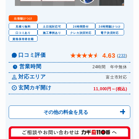
出張駆けつけ
見積り無料
土日祝対応可
24時間受付
24時間駆けつけ
口コミあり
施工事例あり
クレカ決済対応
電子決済対応
資格保有者在籍
口コミ評価
4.63
★
★
★
★
★
(
233
)
営業時間
24時間 年中無休
対応エリア
富士市対応
玄関カギ開け
11,000円～(税込)
その他の料金を見る
玄関カギ修理
6,600円～(税込)