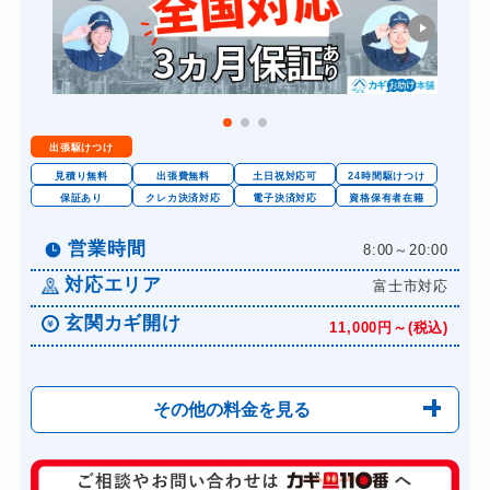
出張駆けつけ
見積り無料
出張費無料
土日祝対応可
24時間駆けつけ
保証あり
クレカ決済対応
電子決済対応
資格保有者在籍
営業時間
8:00～20:00
対応エリア
富士市対応
玄関カギ開け
11,000円～(税込)
その他の料金を見る
玄関カギ修理