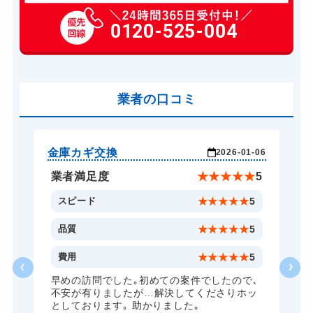
6,600円～(税込)
玄関カギ作成
0120-525-004
14,300円～(税込)
玄関カギ交換
14,300円～(税込)
車カギ開け
13,200円～(税込)
バイクカギ開け
業者の口コミ
13,200円～(税込)
バイクカギ作成
16,500円～(税込)
スーツケースカギ開け
8,800円～(税込)
金庫カギ交換
ス
-02
2026-01-06
スーツケースカギ作成
8,800円～(税込)
★
5
業者満足度
★
★
★
★
★
5
金庫カギ開け
14,300円～(税込)
5
スピード
★
★
★
★
★
5
金庫カギ修理
11,000円～(税込)
5
品質
★
★
★
★
★
5
金庫カギ交換
11,000円～(税込)
5
費用
★
★
★
★
★
5
ロッカーカギ開け
8,800円～(税込)
早めの訪問でした｡初めての案件でしたので､
不安が有りましたが…解決してくださりホッ
ドアノブカギ開け
10,780円～(税込)
としております｡ 助かりました｡