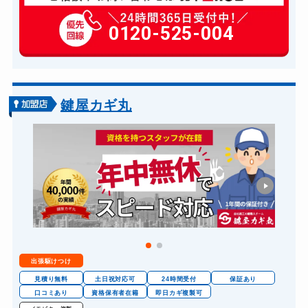
玄関カギ修理
6,600円～(税込)
玄関カギ作成
0120-525-004
14,300円～(税込)
玄関カギ交換
14,300円～(税込)
車カギ開け
13,200円～(税込)
バイクカギ開け
13,200円～(税込)
鍵屋カギ丸
バイクカギ作成
16,500円～(税込)
スーツケースカギ開け
8,800円～(税込)
スーツケースカギ作成
8,800円～(税込)
金庫カギ開け
14,300円～(税込)
金庫カギ修理
11,000円～(税込)
金庫カギ交換
11,000円～(税込)
出張駆けつけ
ロッカーカギ開け
8,800円～(税込)
見積り無料
土日祝対応可
24時間受付
保証あり
ドアノブカギ開け
口コミあり
資格保有者在籍
即日カギ複製可
10,780円～(税込)