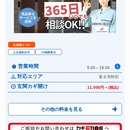
8,800円～(税込)
スーツケースカギ作成
8,800円～(税込)
金庫カギ開け
14,300円～(税込)
金庫カギ修理
11,000円～(税込)
金庫カギ交換
11,000円～(税込)
出張駆けつけ
ロッカーカギ開け
8,800円～(税込)
土日祝対応可
24時間受付
ドアノブカギ開け
10,780円～(税込)
営業時間
i
9:00～18:00...
ドアノブカギ作成
8,800円～(税込)
対応エリア
富士市対応
ドアノブカギ交換
11,000円～(税込)
玄関カギ開け
11,000円～(税込)
その他の料金を見る