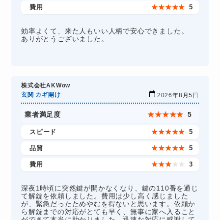
費用
★
★
★
★
★
5
効率よくて、来た人もいい人柄で安心できました。
ありがとうございました。
株式会社AKWow
玄関 カギ開け
2026年8月5日
業者満足度
★
★
★
★
★
5
スピード
★
★
★
★
★
5
品質
★
★
★
★
★
5
費用
★
★
★
★
★
3
深夜1時頃に突然鍵が開かなくなり、鍵の110番を通じ
て解錠を依頼しました。費用は少し高く感じました
が、緊急だったためやむを得ないと思います。依頼か
ら解錠までの対応がとても早く、無事に家へ入ること
ができて本当に助かりました。迅速な対応に感謝して