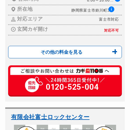
8:00～18:00...
所在地
i
静岡県富士市鈴川町3...
対応エリア
富士市対応
玄関カギ開け
対応不可
その他の料金を見る
玄関カギ複製
550円(税込)～
玄関カギ交換
0120-525-004
11,000円～(税込)
車カギ開け
6,600円～(税込)
バイクカギ開け
別途お見積り
スーツケースカギ開け
2,200円～(税込)
有限会社富士ロックセンター
スーツケースカギ作成
別途お見積り