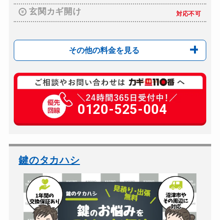
玄関カギ開け
対応不可
その他の料金を見る
玄関カギ複製
660円(税込)～
車カギ開け
0120-525-004
別途お見積り
バイクカギ開け
別途お見積り
バイクカギ作成
別途お見積り
スーツケースカギ開け
別途お見積り
鍵のタカハシ
金庫カギ開け
別途お見積り
金庫カギ修理
別途お見積り
金庫カギ交換
別途お見積り