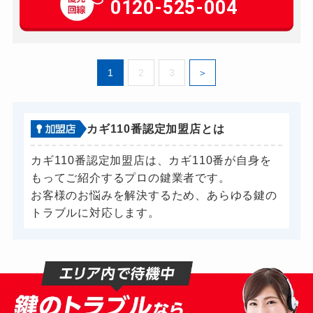
0120-525-004
別途お見積り
玄関カギ交換
10,000円～
スーツケースカギ開け
5,000円～
1
2
3
金庫カギ修理
別途お見積り
金庫カギ交換
別途お見積り
ロッカーカギ開け
5,500円～
カギ110番認定加盟店とは
ドアノブカギ開け
10,000円～
カギ110番認定加盟店は、カギ110番が自身を
ドアノブカギ交換
15,000円～
もってご紹介するプロの鍵業者です。
お客様のお悩みを解決するため、あらゆる鍵の
トラブルに対応します。