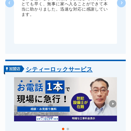
た
とても早く、無事に家へ入ることができて本
る
当に助かりました。迅速な対応に感謝してい
ま
ます。
が
グ
シティーロックサービス