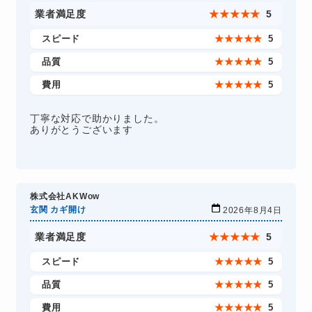
業者満足度
★
★
★
★
★
5
スピード
★
★
★
★
★
5
品質
★
★
★
★
★
5
費用
★
★
★
★
★
5
丁寧な対応で助かりました。
ありがとうございます
株式会社AKWow
玄関 カギ開け
2026年8月4日
業者満足度
★
★
★
★
★
5
スピード
★
★
★
★
★
5
品質
★
★
★
★
★
5
費用
★
★
★
★
★
5