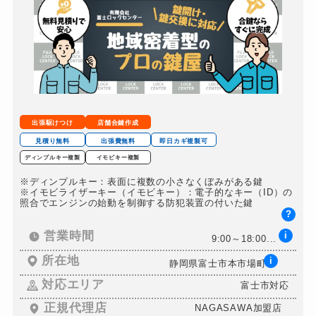
金庫カギ開け
11,000円～(税込)
金庫カギ修理
別途お見積り
金庫カギ交換
別途お見積り
ロッカーカギ開け
別途お見積り
ドアノブカギ開け
別途お見積り
出張駆けつけ
店舗合鍵作成
ドアノブカギ交換
別途お見積り
見積り無料
出張費無料
即日カギ複製可
ディンプルキー複製
イモビキー複製
※ディンプルキー：表面に複数の小さなくぼみがある鍵
※イモビライザーキー（イモビキー）：電子的なキー（ID）の
照合でエンジンの始動を制御する防犯装置の付いた鍵
?
営業時間
i
9:00～18:00...
所在地
i
静岡県富士市本市場町...
対応エリア
富士市対応
正規代理店
NAGASAWA加盟店