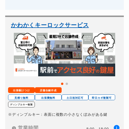
かわかくキーロックサービス
出張駆けつけ
店舗合鍵作成
見積り無料
出張費無料
土日祝対応可
即日カギ複製可
ディンプルキー複製
※ディンプルキー：表面に複数の小さなくぼみがある鍵
営業時間
i