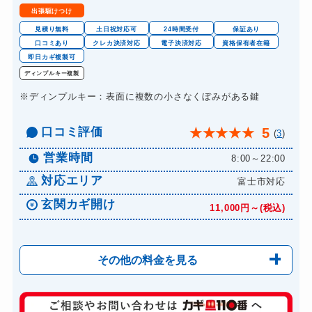
出張駆けつけ
見積り無料
土日祝対応可
24時間受付
保証あり
口コミあり
クレカ決済対応
電子決済対応
資格保有者在籍
即日カギ複製可
ディンプルキー複製
※ディンプルキー：表面に複数の小さなくぼみがある鍵
口コミ評価
5
★
★
★
★
★
(
3
)
営業時間
8:00～22:00
対応エリア
富士市対応
玄関カギ開け
11,000円～(税込)
その他の料金を見る
玄関カギ修理