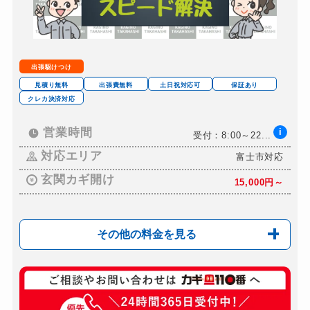
ロッカーカギ開け
別途お見積り
ドアノブカギ開け
別途お見積り
ドアノブカギ作成
別途お見積り
出張駆けつけ
ドアノブカギ交換
別途お見積り
見積り無料
出張費無料
土日祝対応可
保証あり
クレカ決済対応
営業時間
i
受付：8:00～22...
対応エリア
富士市対応
玄関カギ開け
15,000円～
その他の料金を見る
玄関カギ修理
5,500円～
玄関カギ作成