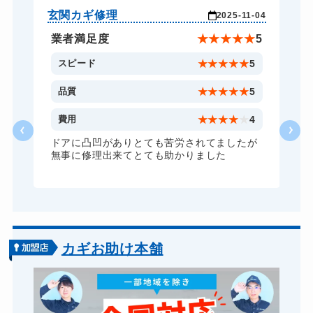
ロッカーカギ開け
8,800円～(税込)
玄関カギ修理
車
-26
2025-11-04
ドアノブカギ開け
10,780円～(税込)
★
5
業者満足度
★
★
★
★
★
5
ドアノブカギ交換
11,000円～(税込)
5
スピード
★
★
★
★
★
5
5
品質
★
★
★
★
★
5
5
費用
★
★
★
★
★
4
ドアに凸凹がありとても苦労されてましたが
無事に修理出来てとても助かりました
カギお助け本舗