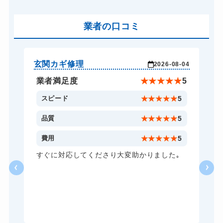
車カギ開け
13,200円～(税込)
バイクカギ開け
業者の口コミ
13,200円～(税込)
バイクカギ作成
16,500円～(税込)
スーツケースカギ開け
8,800円～(税込)
玄関カギ修理
玄
-24
2026-08-04
スーツケースカギ作成
8,800円～(税込)
★
5
業者満足度
★
★
★
★
★
5
金庫カギ開け
14,300円～(税込)
5
スピード
★
★
★
★
★
5
金庫カギ修理
11,000円～(税込)
5
品質
★
★
★
★
★
5
金庫カギ交換
11,000円～(税込)
5
費用
★
★
★
★
★
5
ロッカーカギ開け
8,800円～(税込)
し
すぐに対応してくださり大変助かりました｡
い
ドアノブカギ開け
10,780円～(税込)
る
ドアノブカギ作成
8,800円～(税込)
ら
あ
ドアノブカギ交換
11,000円～(税込)