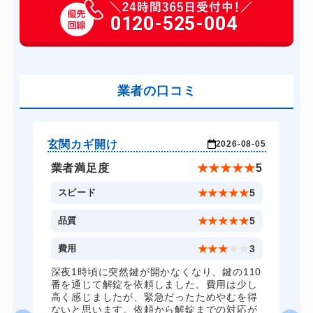
玄関カギ交換
0120-525-004
14,300円～(税込)
車カギ開け
13,200円～(税込)
スーツケースカギ開け
8,800円～(税込)
金庫カギ開け
業者の口コミ
14,300円～(税込)
ロッカーカギ開け
8,800円～(税込)
ドアノブカギ開け
10,780円～(税込)
玄関カギ開け
玄
-04
2026-08-05
ドアノブカギ交換
11,000円～(税込)
★
5
業者満足度
★
★
★
★
★
5
5
スピード
★
★
★
★
★
5
5
品質
★
★
★
★
★
5
5
費用
★
★
★
★
★
3
全
深夜1時頃に突然鍵が開かなくなり、鍵の110
諦
番を通じて解錠を依頼しました。費用は少し
く
高く感じましたが、緊急だったためやむを得
か
ないと思います。依頼から解錠までの対応が