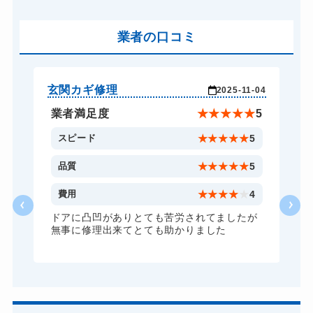
バイクカギ開け
13,200円～(税込)
業者の口コミ
スーツケースカギ開け
8,800円～(税込)
金庫カギ開け
14,300円～(税込)
ロッカーカギ開け
8,800円～(税込)
玄関カギ修理
車
-26
2025-11-04
ドアノブカギ開け
10,780円～(税込)
★
5
業者満足度
★
★
★
★
★
5
ドアノブカギ交換
11,000円～(税込)
5
スピード
★
★
★
★
★
5
5
品質
★
★
★
★
★
5
5
費用
★
★
★
★
★
4
ドアに凸凹がありとても苦労されてましたが
無事に修理出来てとても助かりました