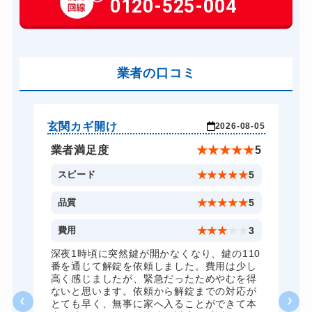
0120-525-004
14,300円～(税込)
車カギ開け
13,200円～(税込)
スーツケースカギ開け
8,800円～(税込)
金庫カギ開け
業者の口コミ
14,300円～(税込)
ロッカーカギ開け
8,800円～(税込)
ドアノブカギ開け
10,780円～(税込)
玄関カギ開け
玄
-04
2026-08-05
ドアノブカギ交換
11,000円～(税込)
★
5
業者満足度
★
★
★
★
★
5
5
スピード
★
★
★
★
★
5
5
品質
★
★
★
★
★
5
5
費用
★
★
★
★
★
3
全
深夜1時頃に突然鍵が開かなくなり、鍵の110
諦
番を通じて解錠を依頼しました。費用は少し
く
高く感じましたが、緊急だったためやむを得
か
ないと思います。依頼から解錠までの対応が
た
とても早く、無事に家へ入ることができて本