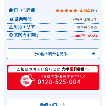
口コミ評価
4.94
★
★
★
★
★
(
54
)
営業時間
24時間 土曜定休
対応エリア
御前崎市対応
玄関カギ開け
11,000円～(税込)
その他の料金を見る
玄関カギ修理
6,600円～(税込)
玄関カギ作成
0120-525-004
14,300円～(税込)
玄関カギ交換
14,300円～(税込)
車カギ開け
13,200円～(税込)
バイクカギ開け
業者の口コミ
13,200円～(税込)