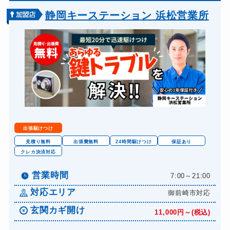
静岡キーステーション 浜松営業所
出張駆けつけ
見積り無料
出張費無料
24時間駆けつけ
保証あり
クレカ決済対応
営業時間
7:00～21:00
対応エリア
御前崎市対応
玄関カギ開け
11,000円～(税込)