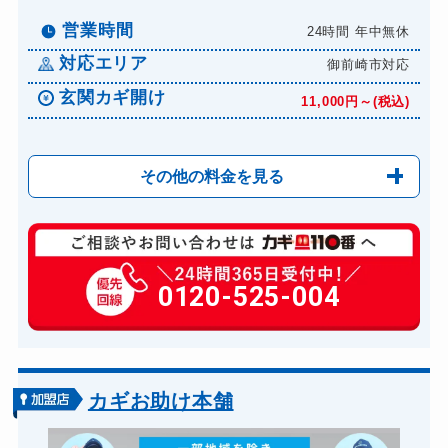
ドアノブカギ作成
営業時間
24時間 年中無休
8,800円～(税込)
対応エリア
ドアノブカギ交換
御前崎市対応
11,000円～(税込)
玄関カギ開け
11,000円～(税込)
その他の料金を見る
玄関カギ開け
11,000円～(税込)
玄関カギ修理
0120-525-004
6,600円～(税込)
玄関カギ作成
14,300円～(税込)
玄関カギ交換
14,300円～(税込)
車カギ開け
13,200円～(税込)
カギお助け本舗
バイクカギ開け
13,200円～(税込)