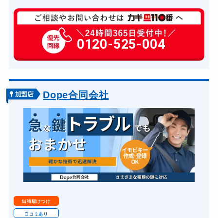
玄関カギ修理
6,600円～(税込)
玄関カギ作成
0120-525-004
14,300円～(税込)
玄関カギ交換
14,300円～(税込)
車カギ開け
13,200円～(税込)
バイクカギ開け
13,200円～(税込)
Dope合同会社
バイクカギ作成
16,500円～(税込)
スーツケースカギ開け
8,800円～(税込)
金庫カギ開け
14,300円～(税込)
金庫カギ交換
11,000円～(税込)
ロッカーカギ開け
8,800円～(税込)
ドアノブカギ開け
10,780円～(税込)
出張駆けつけ
ドアノブカギ作成
8,800円～(税込)
口コミあり