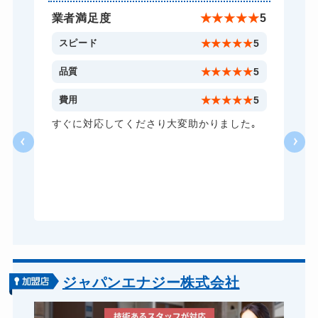
スーツケースカギ作成
8,800円～(税込)
★
5
業者満足度
★
★
★
★
★
5
金庫カギ開け
14,300円～(税込)
5
スピード
★
★
★
★
★
5
金庫カギ修理
11,000円～(税込)
5
品質
★
★
★
★
★
5
金庫カギ交換
11,000円～(税込)
5
費用
★
★
★
★
★
5
ロッカーカギ開け
8,800円～(税込)
し
すぐに対応してくださり大変助かりました｡
い
ドアノブカギ開け
10,780円～(税込)
る
ドアノブカギ作成
8,800円～(税込)
ら
あ
ドアノブカギ交換
11,000円～(税込)
ジャパンエナジー株式会社