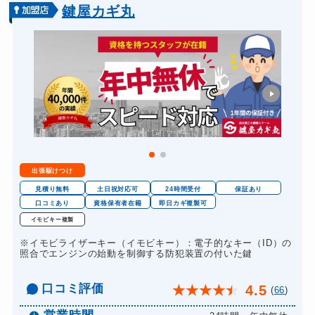
鍵屋カギ丸
出張駆けつけ
見積り無料
土日祝対応可
24時間受付
保証あり
口コミあり
資格保有者在籍
即日カギ複製可
イモビキー複製
※イモビライザーキー（イモビキー）：電子的なキー（ID）の
照合でエンジンの始動を制御する防犯装置の付いた鍵
口コミ評価
4.5
★
★
★
★
★
(
66
)