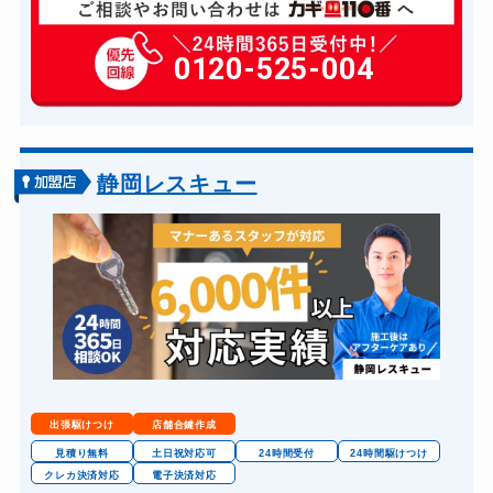
玄関カギ修理
6,600円～(税込)
玄関カギ作成
0120-525-004
14,300円～(税込)
玄関カギ交換
14,300円～(税込)
車カギ開け
13,200円～(税込)
バイクカギ開け
13,200円～(税込)
静岡レスキュー
バイクカギ作成
16,500円～(税込)
スーツケースカギ開け
8,800円～(税込)
スーツケースカギ作成
8,800円～(税込)
金庫カギ開け
14,300円～(税込)
金庫カギ修理
11,000円～(税込)
金庫カギ交換
11,000円～(税込)
出張駆けつけ
店舗合鍵作成
ロッカーカギ開け
8,800円～(税込)
見積り無料
土日祝対応可
24時間受付
24時間駆けつけ
クレカ決済対応
電子決済対応
ドアノブカギ開け
10,780円～(税込)