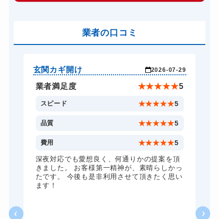
車カギ開け
13,200円～(税込)
バイクカギ開け
業者の口コミ
13,200円～(税込)
バイクカギ作成
16,500円～(税込)
スーツケースカギ開け
8,800円～(税込)
玄関カギ開け
玄
-29
2026-07-29
金庫カギ開け
14,300円～(税込)
★
4
業者満足度
★
★
★
★
★
5
ロッカーカギ開け
8,800円～(税込)
5
スピード
★
★
★
★
★
5
5
品質
★
★
★
★
★
5
2
費用
★
★
★
★
★
5
内
深夜対応でも愛想良く、何通りかの提案を頂
や
きました。 お客様第一精神が、素晴らしかっ
い
たです。 今後も是非利用させて頂きたく思い
い
ます！
り
特
一