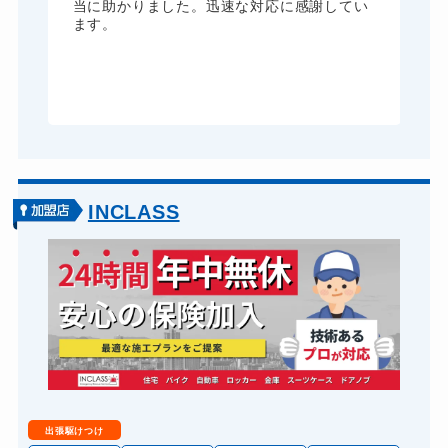
る
当に助かりました。迅速な対応に感謝してい
ま
ます。
が
グ
INCLASS
出張駆けつけ