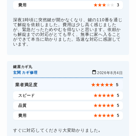
費用
★
★
★
★
★
3
深夜1時頃に突然鍵が開かなくなり、鍵の110番を通じ
て解錠を依頼しました。費用は少し高く感じました
が、緊急だったためやむを得ないと思います。依頼か
ら解錠までの対応がとても早く、無事に家へ入ること
ができて本当に助かりました。迅速な対応に感謝して
います。
鍵屋カギ丸
玄関 カギ修理
2026年8月4日
業者満足度
★
★
★
★
★
5
スピード
★
★
★
★
★
5
品質
★
★
★
★
★
5
費用
★
★
★
★
★
5
すぐに対応してくださり大変助かりました｡