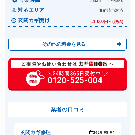
営業時間
24時間 年中無休
対応エリア
御前崎市対応
玄関カギ開け
11,000円～(税込)
その他の料金を見る
玄関カギ修理
6,600円～(税込)
玄関カギ作成
0120-525-004
14,300円～(税込)
玄関カギ交換
14,300円～(税込)
車カギ開け
13,200円～(税込)
バイクカギ開け
業者の口コミ
13,200円～(税込)
バイクカギ作成
16,500円～(税込)
スーツケースカギ開け
8,800円～(税込)
玄関カギ修理
玄
-24
2026-08-04