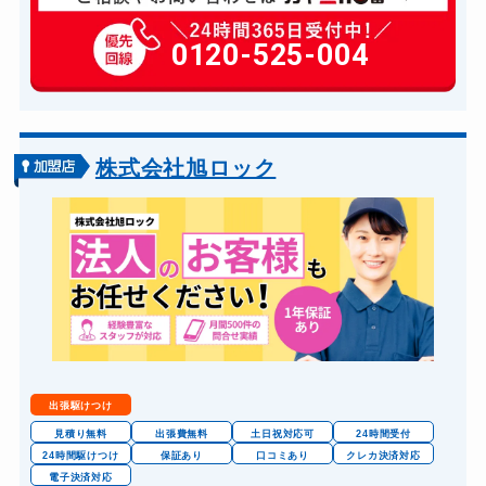
玄関カギ修理
6,600円～(税込)
玄関カギ作成
0120-525-004
14,300円～(税込)
玄関カギ交換
14,300円～(税込)
車カギ開け
13,200円～(税込)
バイクカギ開け
13,200円～(税込)
株式会社旭ロック
スーツケースカギ開け
8,800円～(税込)
金庫カギ開け
14,300円～(税込)
ロッカーカギ開け
8,800円～(税込)
出張駆けつけ
見積り無料
出張費無料
土日祝対応可
24時間受付
24時間駆けつけ
保証あり
口コミあり
クレカ決済対応
電子決済対応