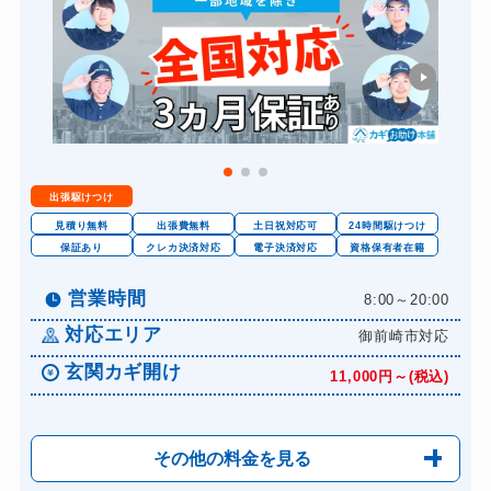
スーツケースカギ開け
8,800円～(税込)
金庫カギ開け
14,300円～(税込)
ロッカーカギ開け
8,800円～(税込)
出張駆けつけ
見積り無料
出張費無料
土日祝対応可
24時間駆けつけ
保証あり
クレカ決済対応
電子決済対応
資格保有者在籍
営業時間
8:00～20:00
対応エリア
御前崎市対応
玄関カギ開け
11,000円～(税込)
その他の料金を見る