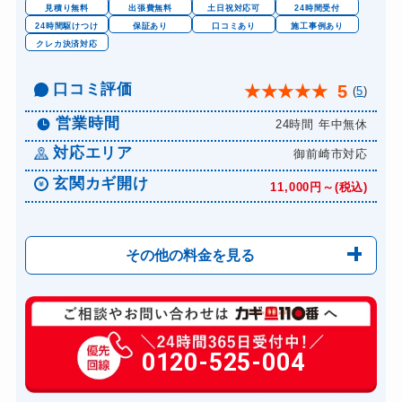
見積り無料
出張費無料
土日祝対応可
24時間受付
24時間駆けつけ
保証あり
口コミあり
施工事例あり
クレカ決済対応
口コミ評価
5
★
★
★
★
★
(
5
)
営業時間
24時間 年中無休
対応エリア
御前崎市対応
玄関カギ開け
11,000円～(税込)
その他の料金を見る
玄関カギ修理
6,600円～(税込)
玄関カギ交換
0120-525-004
14,300円～(税込)
車カギ開け
13,200円～(税込)