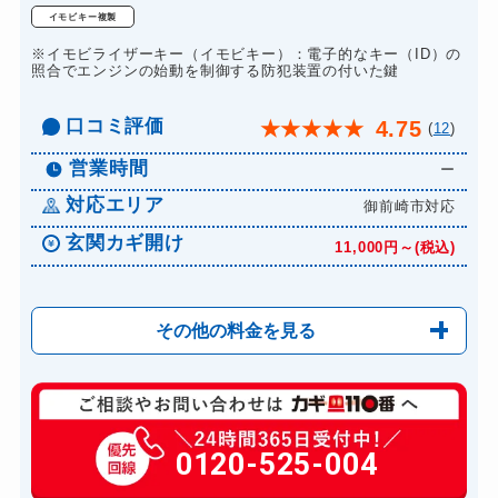
イモビキー複製
ドアノブカギ交換
11,000円～(税込)
※イモビライザーキー（イモビキー）：電子的なキー（ID）の
照合でエンジンの始動を制御する防犯装置の付いた鍵
口コミ評価
4.75
★
★
★
★
★
(
12
)
営業時間
ー
対応エリア
御前崎市対応
玄関カギ開け
11,000円～(税込)
その他の料金を見る
玄関カギ修理
6,600円～(税込)
玄関カギ作成
0120-525-004
14,300円～(税込)
玄関カギ交換
14,300円～(税込)