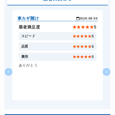
バイクカギ作成
16,500円～(税込)
スーツケースカギ開け
8,800円～(税込)
車カギ開け
車
-27
2026-08-04
スーツケースカギ作成
8,800円～(税込)
★
5
業者満足度
★
★
★
★
★
5
金庫カギ開け
14,300円～(税込)
5
スピード
★
★
★
★
★
5
金庫カギ修理
11,000円～(税込)
5
品質
★
★
★
★
★
5
金庫カギ交換
11,000円～(税込)
3
費用
★
★
★
★
★
5
ロッカーカギ開け
8,800円～(税込)
状
ありがとう
し
ドアノブカギ開け
10,780円～(税込)
、
り
ドアノブカギ作成
8,800円～(税込)
。
で
ドアノブカギ交換
11,000円～(税込)