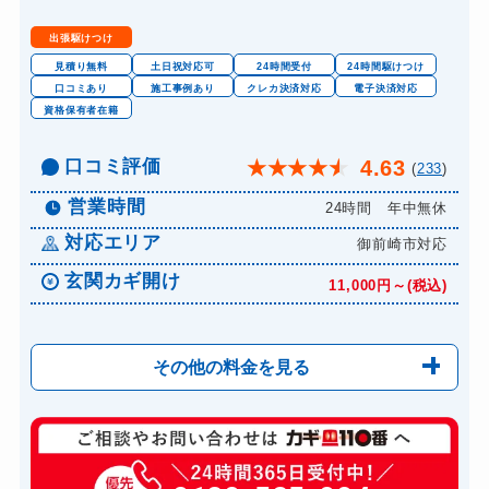
金庫カギ交換
11,000円～(税込)
出張駆けつけ
ロッカーカギ開け
8,800円～(税込)
見積り無料
土日祝対応可
24時間受付
24時間駆けつけ
口コミあり
施工事例あり
クレカ決済対応
電子決済対応
ドアノブカギ開け
10,780円～(税込)
資格保有者在籍
ドアノブカギ作成
8,800円～(税込)
口コミ評価
4.63
★
★
★
★
★
(
233
)
ドアノブカギ交換
11,000円～(税込)
営業時間
24時間 年中無休
対応エリア
御前崎市対応
玄関カギ開け
11,000円～(税込)
その他の料金を見る
玄関カギ修理
6,600円～(税込)
玄関カギ交換