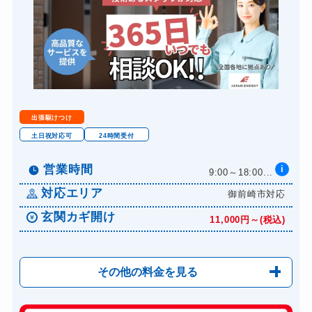
出張駆けつけ
土日祝対応可
24時間受付
営業時間
i
9:00～18:00...
対応エリア
御前崎市対応
玄関カギ開け
11,000円～(税込)
その他の料金を見る