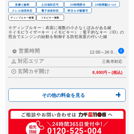
見積り無料
土日祝対応可
24時間受付
24時間駆けつけ
クレカ決済対応
電子決済対応
即日カギ複製可
ディンプルキー複製
イモビキー複製
※ディンプルキー：表面に複数の小さなくぼみがある鍵
※イモビライザーキー（イモビキー）：電子的なキー（ID）の
照合でエンジンの始動を制御する防犯装置の付いた鍵
営業時間
i
12:00～24:0...
対応エリア
三島市対応
玄関カギ開け
8,800円～(税込)
その他の料金を見る
玄関カギ修理
5,500円～(税込)
玄関カギ交換
0120-525-004
8,800円～(税込)