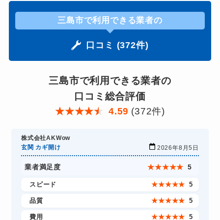
三島市で利用できる業者の
口コミ (372件)
三島市で利用できる業者の
口コミ総合評価
★
★
★
★
★
4.59
(372件)
株式会社AKWow
玄関 カギ開け
2026年8月5日
業者満足度
★
★
★
★
★
5
スピード
★
★
★
★
★
5
品質
★
★
★
★
★
5
費用
★
★
★
★
★
5