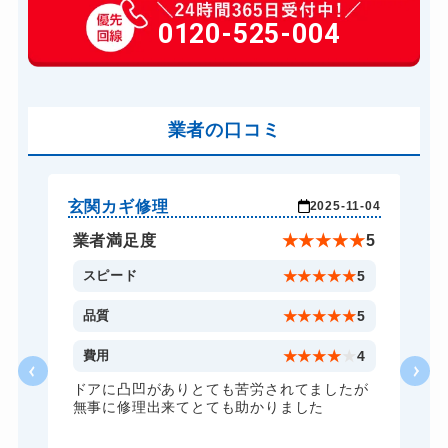
玄関カギ交換
0120-525-004
14,300円～(税込)
車カギ開け
13,200円～(税込)
バイクカギ開け
13,200円～(税込)
業者の口コミ
スーツケースカギ開け
8,800円～(税込)
金庫カギ開け
14,300円～(税込)
ロッカーカギ開け
8,800円～(税込)
玄関カギ修理
車
-26
2025-11-04
ドアノブカギ開け
10,780円～(税込)
★
5
業者満足度
★
★
★
★
★
5
ドアノブカギ交換
11,000円～(税込)
5
スピード
★
★
★
★
★
5
5
品質
★
★
★
★
★
5
5
費用
★
★
★
★
★
4
ドアに凸凹がありとても苦労されてましたが
無事に修理出来てとても助かりました