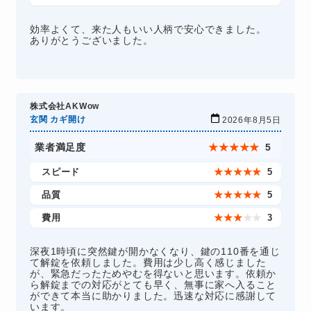
効率よくて、来た人もいい人柄で安心できました。
ありがとうございました。
株式会社AKWow
玄関 カギ開け
2026年8月5日
業者満足度
★
★
★
★
★
5
スピード
★
★
★
★
★
5
品質
★
★
★
★
★
5
費用
★
★
★
★
★
3
深夜1時頃に突然鍵が開かなくなり、鍵の110番を通じ
て解錠を依頼しました。費用は少し高く感じました
が、緊急だったためやむを得ないと思います。依頼か
ら解錠までの対応がとても早く、無事に家へ入ること
ができて本当に助かりました。迅速な対応に感謝して
います。