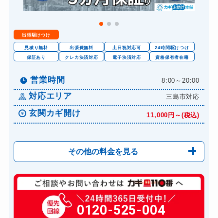
出張駆けつけ
見積り無料
出張費無料
土日祝対応可
24時間駆けつけ
保証あり
クレカ決済対応
電子決済対応
資格保有者在籍
営業時間
8:00～20:00
対応エリア
三島市対応
玄関カギ開け
11,000円～(税込)
その他の料金を見る
玄関カギ修理
6,600円～(税込)
玄関カギ作成
0120-525-004
14,300円～(税込)