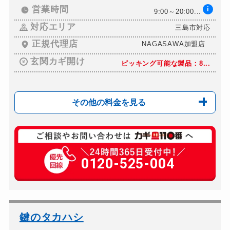
営業時間
i
9:00～20:00...
対応エリア
三島市対応
正規代理店
NAGASAWA加盟店
玄関カギ開け
ピッキング可能な製品：8...
その他の料金を見る
玄関カギ交換
ギザギザ鍵：12,100...
車カギ開け
0120-525-004
国産車ギザギザ鍵：8,8...
バイクカギ開け
国産車ギザギザ鍵：8,8...
バイクカギ作成
ギザギザ鍵(イモビなし)...
スーツケースカギ開け
別途お見積り
鍵のタカハシ