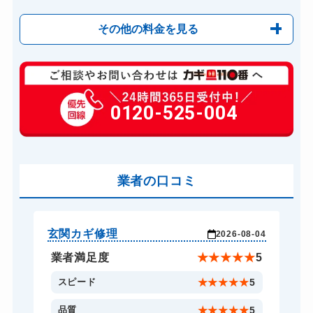
その他の料金を見る
玄関カギ修理
6,600円～(税込)
玄関カギ作成
0120-525-004
14,300円～(税込)
玄関カギ交換
14,300円～(税込)
車カギ開け
13,200円～(税込)
バイクカギ開け
業者の口コミ
13,200円～(税込)
バイクカギ作成
16,500円～(税込)
スーツケースカギ開け
8,800円～(税込)
玄関カギ修理
玄
-24
2026-08-04
スーツケースカギ作成
8,800円～(税込)
★
5
業者満足度
★
★
★
★
★
5
金庫カギ開け
14,300円～(税込)
5
スピード
★
★
★
★
★
5
金庫カギ修理
11,000円～(税込)
5
品質
★
★
★
★
★
5