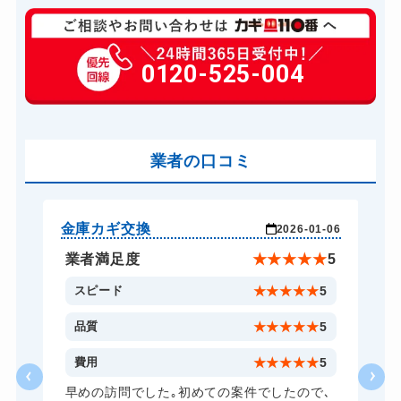
玄関カギ修理
6,600円～(税込)
玄関カギ作成
0120-525-004
14,300円～(税込)
玄関カギ交換
14,300円～(税込)
車カギ開け
13,200円～(税込)
バイクカギ開け
業者の口コミ
13,200円～(税込)
バイクカギ作成
16,500円～(税込)
スーツケースカギ開け
8,800円～(税込)
金庫カギ交換
ス
-02
2026-01-06
スーツケースカギ作成
8,800円～(税込)
★
5
業者満足度
★
★
★
★
★
5
金庫カギ開け
14,300円～(税込)
5
スピード
★
★
★
★
★
5
金庫カギ修理
11,000円～(税込)
5
品質
★
★
★
★
★
5
金庫カギ交換
11,000円～(税込)
5
費用
★
★
★
★
★
5
ロッカーカギ開け
8,800円～(税込)
早めの訪問でした｡初めての案件でしたので､