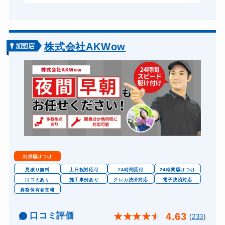
株式会社AKWow
出張駆けつけ
見積り無料
土日祝対応可
24時間受付
24時間駆けつけ
口コミあり
施工事例あり
クレカ決済対応
電子決済対応
資格保有者在籍
口コミ評価
4.63
★
★
★
★
★
(
233
)