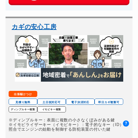
玄関カギ交換
14,300円～(税込)
車カギ開け
13,200円～(税込)
バイクカギ開け
13,200円～(税込)
カギの安心工房
バイクカギ作成
16,500円～(税込)
スーツケースカギ開け
8,800円～(税込)
金庫カギ開け
14,300円～(税込)
金庫カギ交換
11,000円～(税込)
ロッカーカギ開け
8,800円～(税込)
ドアノブカギ開け
10,780円～(税込)
出張駆けつけ
ドアノブカギ作成
8,800円～(税込)
見積り無料
土日祝対応可
電子決済対応
即日カギ複製可
ディンプルキー複製
イモビキー複製
ドアノブカギ交換
11,000円～(税込)
※ディンプルキー：表面に複数の小さなくぼみがある鍵
?
※イモビライザーキー（イモビキー）：電子的なキー（ID）の
照合でエンジンの始動を制御する防犯装置の付いた鍵