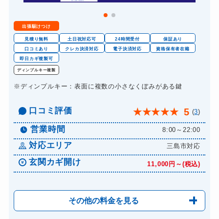
金庫カギ交換
11,000円～(税込)
出張駆けつけ
ロッカーカギ開け
8,800円～(税込)
見積り無料
土日祝対応可
24時間受付
保証あり
ドアノブカギ開け
口コミあり
クレカ決済対応
電子決済対応
資格保有者在籍
10,780円～(税込)
即日カギ複製可
ドアノブカギ作成
8,800円～(税込)
ディンプルキー複製
ドアノブカギ交換
11,000円～(税込)
※ディンプルキー：表面に複数の小さなくぼみがある鍵
口コミ評価
5
★
★
★
★
★
(
3
)
営業時間
8:00～22:00
対応エリア
三島市対応
玄関カギ開け
11,000円～(税込)
その他の料金を見る