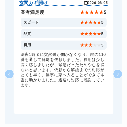
ドアノブカギ開け
10,780円～(税込)
玄関カギ開け
玄
-04
2026-08-05
ドアノブカギ交換
11,000円～(税込)
★
5
業者満足度
★
★
★
★
★
5
5
スピード
★
★
★
★
★
5
5
品質
★
★
★
★
★
5
5
費用
★
★
★
★
★
3
全
深夜1時頃に突然鍵が開かなくなり、鍵の110
諦
番を通じて解錠を依頼しました。費用は少し
く
高く感じましたが、緊急だったためやむを得
か
ないと思います。依頼から解錠までの対応が
た
とても早く、無事に家へ入ることができて本
る
当に助かりました。迅速な対応に感謝してい
ま
ます。
が
グ