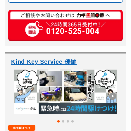
玄関カギ修理
5,500円～
玄関カギ作成
0120-525-004
別途お見積り
玄関カギ交換
10,000円～
スーツケースカギ開け
5,000円～
金庫カギ修理
別途お見積り
Kind Key Service 優鍵
金庫カギ交換
別途お見積り
ロッカーカギ開け
5,500円～
ドアノブカギ開け
10,000円～
ドアノブカギ交換
15,000円～
出張駆けつけ