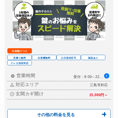
スーツケースカギ作成
別途お見積り
金庫カギ開け
ダイヤル不明：16,50...
金庫カギ修理
別途お見積り
ロッカーカギ開け
別途お見積り
ドアノブカギ交換
握玉・円筒錠のギザギザ鍵...
出張駆けつけ
見積り無料
出張費無料
土日祝対応可
保証あり
クレカ決済対応
営業時間
i
受付：8:00～22...
対応エリア
三島市対応
玄関カギ開け
15,000円～
その他の料金を見る