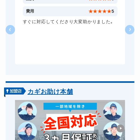
金庫カギ交換
11,000円～(税込)
5
費用
★
★
★
★
★
5
ロッカーカギ開け
8,800円～(税込)
し
すぐに対応してくださり大変助かりました｡
い
ドアノブカギ開け
10,780円～(税込)
る
ドアノブカギ作成
8,800円～(税込)
ら
あ
ドアノブカギ交換
11,000円～(税込)
カギお助け本舗