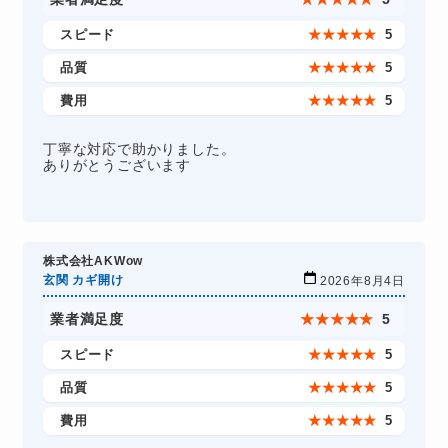
スピード
★
★
★
★
★
5
品質
★
★
★
★
★
5
費用
★
★
★
★
★
5
丁寧な対応で助かりました。
ありがとうございます
株式会社AKWow
玄関 カギ開け
2026年8月4日
業者満足度
★
★
★
★
★
5
スピード
★
★
★
★
★
5
品質
★
★
★
★
★
5
費用
★
★
★
★
★
5