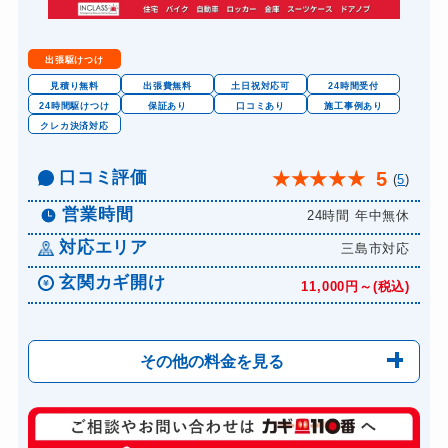
出張駆けつけ
見積り無料
出張費無料
土日祝対応可
24時間受付
24時間駆けつけ
保証あり
口コミあり
施工事例あり
クレカ決済対応
口コミ評価
5
★
★
★
★
★
(
5
)
営業時間
24時間 年中無休
対応エリア
三島市対応
玄関カギ開け
11,000円～(税込)
その他の料金を見る
玄関カギ修理
6,600円～(税込)