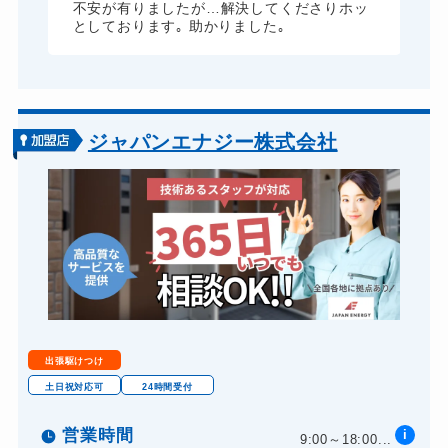
不安が有りましたが…解決してくださりホッ
ドアノブカギ開け
10,780円～(税込)
としております｡ 助かりました｡
ドアノブカギ作成
8,800円～(税込)
ドアノブカギ交換
11,000円～(税込)
ジャパンエナジー株式会社
出張駆けつけ
土日祝対応可
24時間受付
営業時間
i
9:00～18:00...