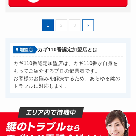
車カギ開け
11,000円～(税込)
バイクカギ開け
8,800円～(税込)
1
2
3
バイクカギ作成
5,500円～(税込)
金庫カギ開け
6,600円～(税込)
ロッカーカギ開け
6,600円～(税込)
カギ110番認定加盟店とは
ドアノブカギ開け
6,600円～(税込)
カギ110番認定加盟店は、カギ110番が自身を
ドアノブカギ作成
別途お見積り
もってご紹介するプロの鍵業者です。
お客様のお悩みを解決するため、あらゆる鍵の
ドアノブカギ交換
別途お見積り
トラブルに対応します。