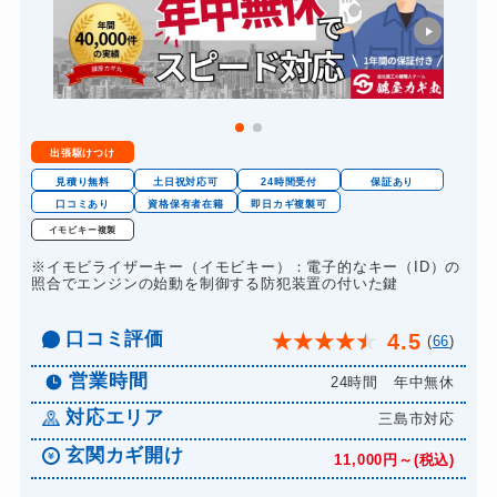
スーツケースカギ作成
8,800円～(税込)
金庫カギ開け
14,300円～(税込)
金庫カギ修理
11,000円～(税込)
金庫カギ交換
11,000円～(税込)
出張駆けつけ
ロッカーカギ開け
8,800円～(税込)
見積り無料
土日祝対応可
24時間受付
保証あり
ドアノブカギ開け
口コミあり
資格保有者在籍
即日カギ複製可
10,780円～(税込)
イモビキー複製
ドアノブカギ作成
8,800円～(税込)
※イモビライザーキー（イモビキー）：電子的なキー（ID）の
ドアノブカギ交換
照合でエンジンの始動を制御する防犯装置の付いた鍵
11,000円～(税込)
口コミ評価
4.5
★
★
★
★
★
(
66
)
営業時間
24時間 年中無休
対応エリア
三島市対応
玄関カギ開け
11,000円～(税込)