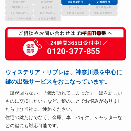
見積り無料
出張費無料
土日祝対応可
24時間受付
24時間駆けつけ
保証あり
口コミあり
施工事例あり
クレカ決済対応
電子決済対応
資格保有者在籍
即日カギ複製可
ディンプルキー複製
イモビキー複製
0120-377-855
ウィステリア・リブレは、神奈川県を中心に
鍵の出張サービスをおこなっています。
「鍵が回らない」「鍵が折れてしまった」「鍵を新しい
ものに交換したい」など、鍵のことでお悩みがありまし
たらぜひ当社にご連絡ください。
住宅の鍵だけでなく、金庫、車、バイク、シャッターな
どの鍵にも対応可能です。