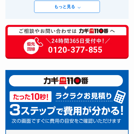
市
・
昭島市
・
稲城市
・
調布市
・
羽村市
・
町田市
・
もっと見る
あきる野市
・
小金井市
・
西東京市
・
小平市
・
西多
摩郡
・
日野市
・
大島支庁
・
東村山市
・
三宅支庁
）
神奈川県
（
三浦市
・
三浦郡
・
中郡
・
伊勢原市
・
南足柄市
・
厚木市
・
大和市
・
小田原市
・
川崎市
・
川崎市中原区
・
川崎市多摩区
・
川崎市宮前区
・
川
0120-377-855
崎市川崎区
・
川崎市幸区
・
川崎市高津区
・
川崎市
麻生区
・
平塚市
・
座間市
・
愛甲郡
・
横浜市
・
横浜
市中区
・
横浜市保土ケ谷区
・
横浜市南区
・
横浜市
戸塚区
・
横浜市旭区
・
横浜市栄区
・
横浜市泉区
・
横浜市港北区
・
横浜市港南区
・
横浜市瀬谷区
・
横
浜市磯子区
・
横浜市神奈川区
・
横浜市緑区
・
横浜
市西区
・
横浜市都筑区
・
横浜市金沢区
・
横浜市青
葉区
・
横浜市鶴見区
・
横須賀市
・
海老名市
・
相模
原市
・
相模原市中央区
・
相模原市南区
・
相模原市
緑区
・
秦野市
・
綾瀬市
・
茅ヶ崎市
・
藤沢市
・
足柄
上郡
・
足柄下郡
・
逗子市
・
鎌倉市
・
高座郡
）