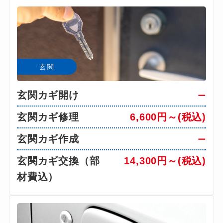
玄関
玄関カギ開け
ー
玄関カギ修理
6,600円～(税込)
玄関カギ作成
ー
玄関カギ交換（部
14,300円～(税込)
材費込）