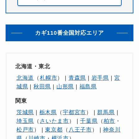
カギ110番全国対応エリア
北海道・東北
北海道
（
札幌市
） |
青森県
|
岩手県
|
宮
城県
|
秋田県
|
山形県
|
福島県
関東
茨城県
|
栃木県
（
宇都宮市
） |
群馬県
|
埼玉県
（
さいたま市
） |
千葉県
（
柏市
・
松戸市
） |
東京都
（
八王子市
） |
神奈川
県
（
川崎市
・
横浜市
）