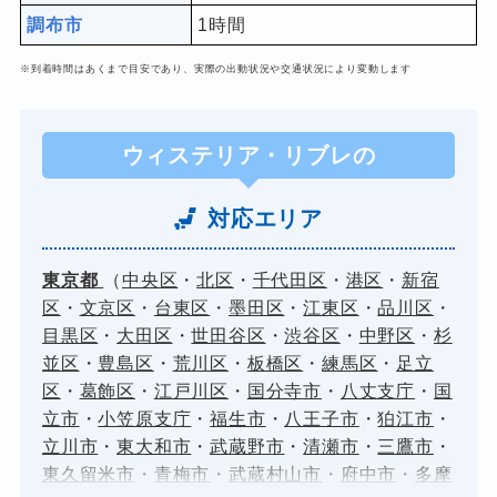
調布市
1時間
※到着時間はあくまで目安であり、実際の出動状況や交通状況により変動します
ウィステリア・リブレの
対応エリア
東京都
（
中央区
・
北区
・
千代田区
・
港区
・
新宿
区
・
文京区
・
台東区
・
墨田区
・
江東区
・
品川区
・
目黒区
・
大田区
・
世田谷区
・
渋谷区
・
中野区
・
杉
並区
・
豊島区
・
荒川区
・
板橋区
・
練馬区
・
足立
区
・
葛飾区
・
江戸川区
・
国分寺市
・
八丈支庁
・
国
立市
・
小笠原支庁
・
福生市
・
八王子市
・
狛江市
・
立川市
・
東大和市
・
武蔵野市
・
清瀬市
・
三鷹市
・
東久留米市
・
青梅市
・
武蔵村山市
・
府中市
・
多摩