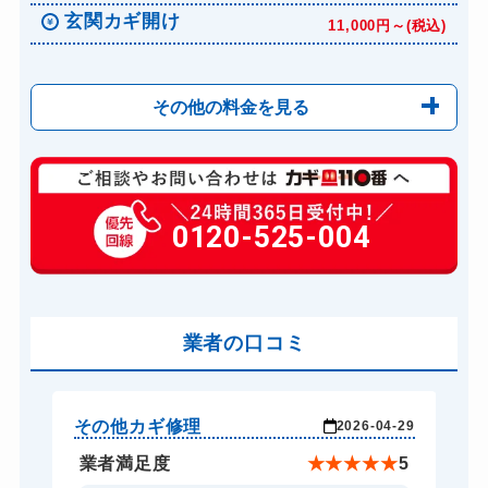
玄関カギ開け
11,000円～(税込)
その他の料金を見る
玄関カギ修理
6,600円～(税込)
玄関カギ交換
0120-525-004
14,300円～(税込)
金庫カギ開け
14,300円～(税込)
業者の口コミ
その他カギ修理
そ
-29
2026-04-29
★
5
業者満足度
★
★
★
★
★
5