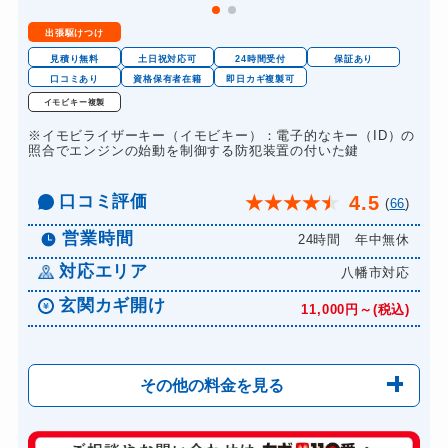
出張駆けつけ
見積り無料
土日祝対応可
24時間受付
保証あり
口コミあり
資格保有者在籍
即日カギ複製可
イモビキー複製
※イモビライザーキー（イモビキー）：電子的なキー（ID）の
照合でエンジンの始動を制御する防犯装置の付いた鍵
口コミ評価
4.5
★
★
★
★
★
(
66
)
営業時間
24時間 年中無休
対応エリア
八幡市対応
玄関カギ開け
11,000円～(税込)
その他の料金を見る