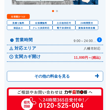
出張駆けつけ
見積り無料
出張費無料
土日祝対応可
24時間受付
保証あり
クレカ決済対応
電子決済対応
資格保有者在籍
営業時間
i
9:00～24:00...
対応エリア
八幡市対応
玄関カギ開け
11,000円～(税込)
その他の料金を見る
玄関カギ修理
6,600円～(税込)
玄関カギ作成
0120-525-004
14,300円～(税込)