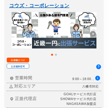
バイクカギ開け
13,200円～(税込)
コウズ・コーポレーション
バイクカギ作成
16,500円～(税込)
スーツケースカギ開け
8,800円～(税込)
スーツケースカギ作成
8,800円～(税込)
金庫カギ開け
14,300円～(税込)
金庫カギ修理
11,000円～(税込)
金庫カギ交換
11,000円～(税込)
出張駆けつけ
ロッカーカギ開け
8,800円～(税込)
?
土日祝対応可
ドアノブカギ開け
10,780円～(税込)
営業時間
i
9:00～18:00...
ドアノブカギ作成
8,800円～(税込)
対応エリア
八幡市対応
ドアノブカギ交換
11,000円～(税込)
GOALサービス代行店
正規代理店
SHOWAサービス代行店
NAGASAWA加盟店