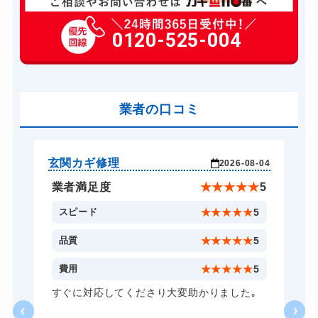
玄関カギ修理
6,600円～(税込)
玄関カギ作成
0120-525-004
14,300円～(税込)
玄関カギ交換
14,300円～(税込)
車カギ開け
13,200円～(税込)
バイクカギ開け
業者の口コミ
13,200円～(税込)
バイクカギ作成
16,500円～(税込)
スーツケースカギ開け
8,800円～(税込)
玄関カギ修理
玄
-24
2026-08-04
スーツケースカギ作成
8,800円～(税込)
★
5
業者満足度
★
★
★
★
★
5
金庫カギ開け
14,300円～(税込)
5
スピード
★
★
★
★
★
5
金庫カギ修理
11,000円～(税込)
5
品質
★
★
★
★
★
5
金庫カギ交換
11,000円～(税込)
5
費用
★
★
★
★
★
5
ロッカーカギ開け
8,800円～(税込)
し
すぐに対応してくださり大変助かりました｡
い
ドアノブカギ開け
10,780円～(税込)