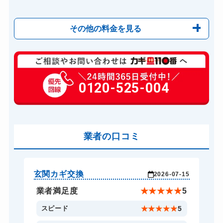
その他の料金を見る
玄関カギ修理
6,600円～(税込)
玄関カギ作成
0120-525-004
14,300円～(税込)
玄関カギ交換
14,300円～(税込)
車カギ開け
13,200円～(税込)
バイクカギ開け
業者の口コミ
13,200円～(税込)
バイクカギ作成
16,500円～(税込)
スーツケースカギ開け
8,800円～(税込)
玄関カギ交換
玄
-17
2026-07-15
スーツケースカギ作成
8,800円～(税込)
★
5
業者満足度
★
★
★
★
★
5
金庫カギ開け
14,300円～(税込)
5
スピード
★
★
★
★
★
5