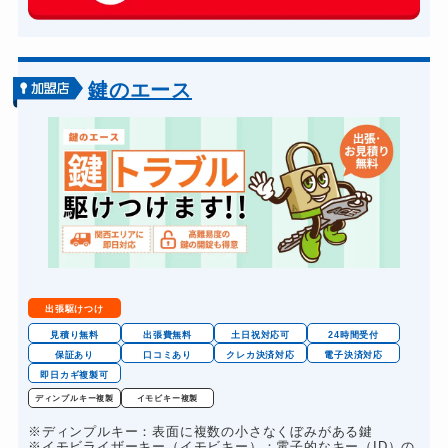
玄関カギ交換
14,300円～(税込)
車カギ開け
13,200円～(税込)
バイクカギ開け
13,200円～(税込)
鍵のエース
バイクカギ作成
16,500円～(税込)
スーツケースカギ開け
8,800円～(税込)
金庫カギ開け
14,300円～(税込)
金庫カギ交換
11,000円～(税込)
ロッカーカギ開け
8,800円～(税込)
ドアノブカギ開け
10,780円～(税込)
出張駆けつけ
ドアノブカギ作成
8,800円～(税込)
見積り無料
出張費無料
土日祝対応可
24時間受付
保証あり
口コミあり
クレカ決済対応
電子決済対応
ドアノブカギ交換
11,000円～(税込)
即日カギ複製可
ディンプルキー複製
イモビキー複製
※ディンプルキー：表面に複数の小さなくぼみがある鍵
※イモビライザーキー（イモビキー）：電子的なキー（ID）の