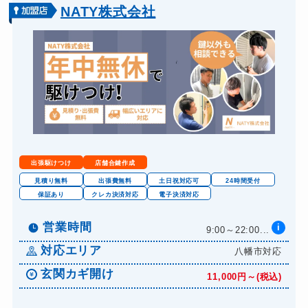
NATY株式会社
出張駆けつけ
店舗合鍵作成
見積り無料
出張費無料
土日祝対応可
24時間受付
保証あり
クレカ決済対応
電子決済対応
営業時間
i
9:00～22:00...
対応エリア
八幡市対応
玄関カギ開け
11,000円～(税込)