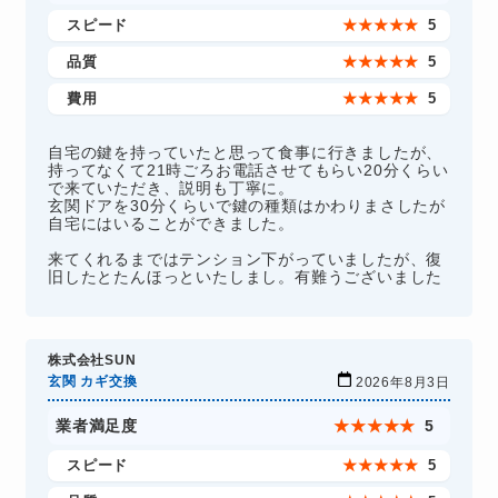
スピード
★
★
★
★
★
5
品質
★
★
★
★
★
5
費用
★
★
★
★
★
5
自宅の鍵を持っていたと思って食事に行きましたが、
持ってなくて21時ごろお電話させてもらい20分くらい
で来ていただき、説明も丁寧に。
玄関ドアを30分くらいで鍵の種類はかわりまさしたが
自宅にはいることができました。
来てくれるまではテンション下がっていましたが、復
旧したとたんほっといたしまし。有難うございました
株式会社SUN
玄関 カギ交換
2026年8月3日
業者満足度
★
★
★
★
★
5
スピード
★
★
★
★
★
5