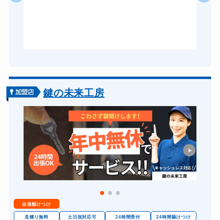
る
ドアノブカギ作成
8,800円～(税込)
ら
あ
ドアノブカギ交換
11,000円～(税込)
鍵の未来工房
出張駆けつけ
見積り無料
土日祝対応可
24時間受付
24時間駆けつけ