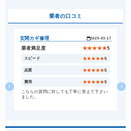
バイクカギ開け
13,200円～(税込)
バイクカギ作成
業者の口コミ
16,500円～(税込)
スーツケースカギ開け
8,800円～(税込)
スーツケースカギ作成
8,800円～(税込)
玄関カギ修理
玄
-25
2025-03-17
金庫カギ開け
14,300円～(税込)
★
5
業者満足度
★
★
★
★
★
5
金庫カギ修理
11,000円～(税込)
5
スピード
★
★
★
★
★
5
金庫カギ交換
11,000円～(税込)
5
品質
★
★
★
★
★
5
ロッカーカギ開け
8,800円～(税込)
5
費用
★
★
★
★
★
5
ドアノブカギ開け
10,780円～(税込)
頼
こちらの質問に対しても丁寧に答えて下さい
ました。
ドアノブカギ交換
11,000円～(税込)