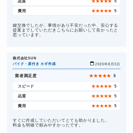
品質
★
★
★
★
★
5
費用
★
★
★
★
★
5
鍵交換でしたが、事情があり不安だった中、安心する
提案までしていただきこちらにお願いして良かったと
思っています。
株式会社SUN
バイク・原付き カギ作成
2026年8月3日
業者満足度
★
★
★
★
★
5
スピード
★
★
★
★
★
5
品質
★
★
★
★
★
5
費用
★
★
★
★
★
5
すぐに作成していただいてとても助かりました。
料金も明確で頼みやすかったです。