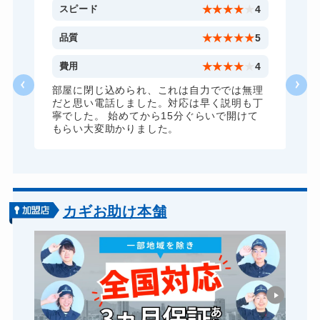
4
スピード
★
★
★
★
★
4
5
品質
★
★
★
★
★
5
4
費用
★
★
★
★
★
4
理
部屋に閉じ込められ、これは自力ででは無理
丁
だと思い電話しました。対応は早く説明も丁
寧でした。 始めてから15分ぐらいで開けて
もらい大変助かりました。
カギお助け本舗