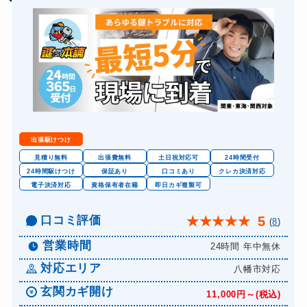
バイクカギ作成
16,500円～(税込)
金庫カギ開け
14,300円～(税込)
金庫カギ修理
11,000円～(税込)
金庫カギ交換
11,000円～(税込)
出張駆けつけ
見積り無料
出張費無料
土日祝対応可
24時間受付
24時間駆けつけ
保証あり
口コミあり
クレカ決済対応
電子決済対応
資格保有者在籍
即日カギ複製可
口コミ評価
5
★
★
★
★
★
(
8
)
営業時間
24時間 年中無休
対応エリア
八幡市対応
玄関カギ開け
11,000円～(税込)