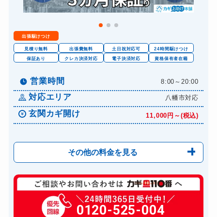
出張駆けつけ
見積り無料
出張費無料
土日祝対応可
24時間駆けつけ
保証あり
クレカ決済対応
電子決済対応
資格保有者在籍
営業時間
8:00～20:00
対応エリア
八幡市対応
玄関カギ開け
11,000円～(税込)
その他の料金を見る
玄関カギ修理
6,600円～(税込)
玄関カギ作成
0120-525-004
14,300円～(税込)