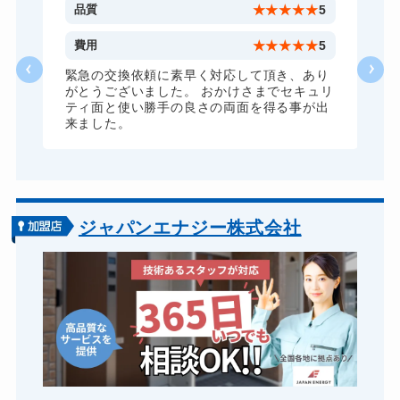
金庫カギ修理
11,000円～(税込)
5
品質
★
★
★
★
★
5
金庫カギ交換
11,000円～(税込)
1
費用
★
★
★
★
★
5
ロッカーカギ開け
8,800円～(税込)
な
緊急の交換依頼に素早く対応して頂き、あり
がとうございました。 おかけさまでセキュリ
ドアノブカギ開け
10,780円～(税込)
ティ面と使い勝手の良さの両面を得る事が出
来ました。
ドアノブカギ作成
8,800円～(税込)
ドアノブカギ交換
11,000円～(税込)
ジャパンエナジー株式会社