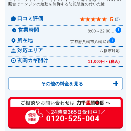
照合でエンジンの始動を制御する防犯装置の付いた鍵
口コミ評価
5
★
★
★
★
★
(
2
)
営業時間
i
8:00～22:00...
所在地
i
京都府八幡市八幡武蔵...
対応エリア
八幡市対応
玄関カギ開け
11,000円～(税込)
その他の料金を見る
玄関カギ修理
6,600円～(税込)
玄関カギ交換
0120-525-004
14,300円～(税込)
車カギ開け
13,200円～(税込)