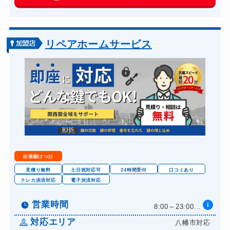
玄関カギ交換
14,300円～(税込)
車カギ開け
13,200円～(税込)
バイクカギ開け
13,200円～(税込)
リペアホームサービス
バイクカギ作成
16,500円～(税込)
スーツケースカギ開け
8,800円～(税込)
スーツケースカギ作成
8,800円～(税込)
金庫カギ開け
14,300円～(税込)
金庫カギ修理
11,000円～(税込)
金庫カギ交換
11,000円～(税込)
出張駆けつけ
ロッカーカギ開け
8,800円～(税込)
見積り無料
土日祝対応可
24時間受付
口コミあり
クレカ決済対応
電子決済対応
ドアノブカギ開け
10,780円～(税込)
ドアノブカギ作成
営業時間
i
8,800円～(税込)
8:00～23:00...
ドアノブカギ交換
対応エリア
八幡市対応
11,000円～(税込)