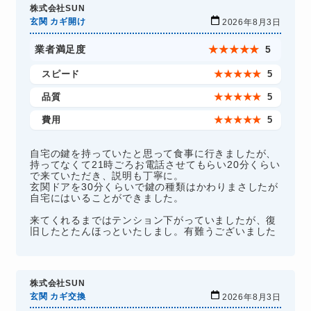
株式会社SUN
玄関 カギ開け
2026年8月3日
業者満足度
★
★
★
★
★
5
スピード
★
★
★
★
★
5
品質
★
★
★
★
★
5
費用
★
★
★
★
★
5
自宅の鍵を持っていたと思って食事に行きましたが、
持ってなくて21時ごろお電話させてもらい20分くらい
で来ていただき、説明も丁寧に。
玄関ドアを30分くらいで鍵の種類はかわりまさしたが
自宅にはいることができました。
来てくれるまではテンション下がっていましたが、復
旧したとたんほっといたしまし。有難うございました
株式会社SUN
玄関 カギ交換
2026年8月3日