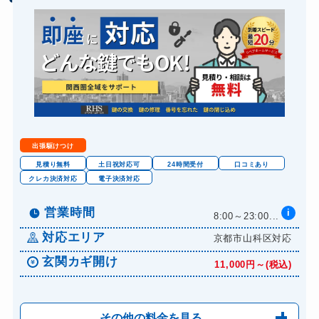
バイクカギ作成
16,500円～(税込)
スーツケースカギ開け
8,800円～(税込)
金庫カギ開け
14,300円～(税込)
金庫カギ交換
11,000円～(税込)
ロッカーカギ開け
8,800円～(税込)
ドアノブカギ開け
10,780円～(税込)
出張駆けつけ
ドアノブカギ作成
8,800円～(税込)
見積り無料
土日祝対応可
24時間受付
口コミあり
クレカ決済対応
電子決済対応
ドアノブカギ交換
11,000円～(税込)
営業時間
i
8:00～23:00...
対応エリア
京都市山科区対応
玄関カギ開け
11,000円～(税込)
その他の料金を見る