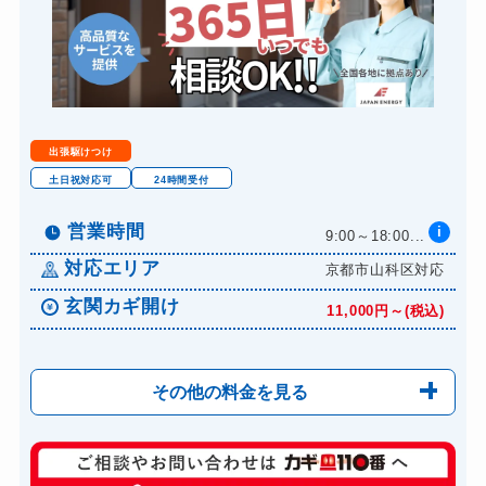
出張駆けつけ
土日祝対応可
24時間受付
営業時間
i
9:00～18:00...
対応エリア
京都市山科区対応
玄関カギ開け
11,000円～(税込)
その他の料金を見る
玄関カギ修理
6,600円～(税込)