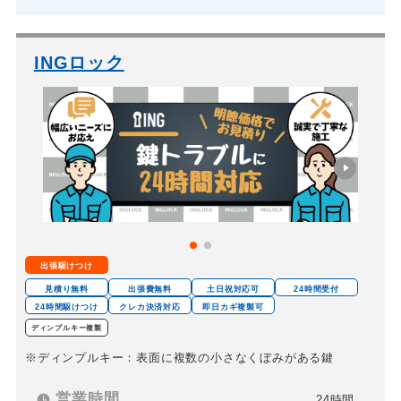
INGロック
出張駆けつけ
見積り無料
出張費無料
土日祝対応可
24時間受付
24時間駆けつけ
クレカ決済対応
即日カギ複製可
ディンプルキー複製
※ディンプルキー：表面に複数の小さなくぼみがある鍵
営業時間
24時間