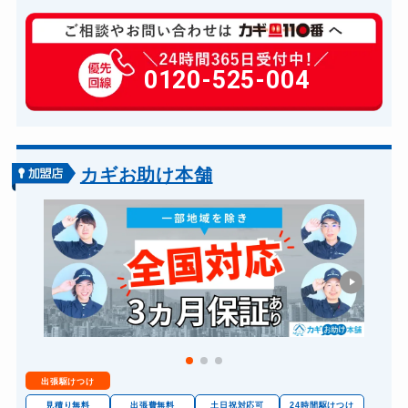
玄関カギ開け
11,000円～(税込)
玄関カギ修理
0120-525-004
6,600円～(税込)
玄関カギ交換
14,300円～(税込)
スーツケースカギ開け
8,800円～(税込)
金庫カギ開け
14,300円～(税込)
カギお助け本舗
ロッカーカギ開け
8,800円～(税込)
ドアノブカギ開け
10,780円～(税込)
ドアノブカギ交換
11,000円～(税込)
出張駆けつけ
見積り無料
出張費無料
土日祝対応可
24時間駆けつけ