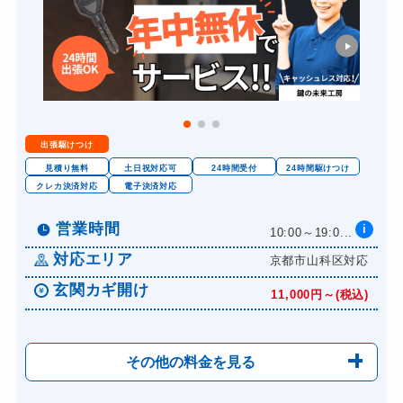
スーツケースカギ作成
8,800円～(税込)
金庫カギ開け
14,300円～(税込)
金庫カギ修理
11,000円～(税込)
金庫カギ交換
11,000円～(税込)
出張駆けつけ
ロッカーカギ開け
8,800円～(税込)
見積り無料
土日祝対応可
24時間受付
24時間駆けつけ
ドアノブカギ開け
クレカ決済対応
電子決済対応
10,780円～(税込)
ドアノブカギ作成
8,800円～(税込)
営業時間
i
10:00～19:0...
ドアノブカギ交換
11,000円～(税込)
対応エリア
京都市山科区対応
玄関カギ開け
11,000円～(税込)
その他の料金を見る