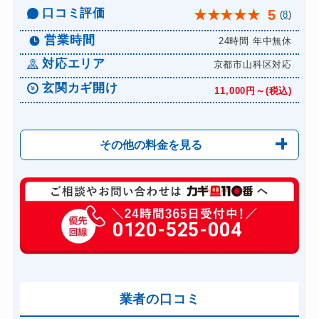
口コミ評価
5
★
★
★
★
★
(
8
)
営業時間
24時間 年中無休
対応エリア
京都市山科区対応
玄関カギ開け
11,000円～(税込)
その他の料金を見る
玄関カギ修理
6,600円～(税込)
玄関カギ作成
0120-525-004
14,300円～(税込)
玄関カギ交換
14,300円～(税込)
車カギ開け
13,200円～(税込)
バイクカギ開け
業者の口コミ
13,200円～(税込)