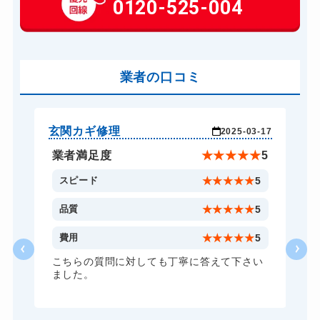
0120-525-004
14,300円～(税込)
車カギ開け
13,200円～(税込)
バイクカギ開け
13,200円～(税込)
バイクカギ作成
業者の口コミ
16,500円～(税込)
スーツケースカギ開け
8,800円～(税込)
スーツケースカギ作成
8,800円～(税込)
玄関カギ修理
玄
-25
2025-03-17
金庫カギ開け
14,300円～(税込)
★
5
業者満足度
★
★
★
★
★
5
金庫カギ修理
11,000円～(税込)
5
スピード
★
★
★
★
★
5
金庫カギ交換
11,000円～(税込)
5
品質
★
★
★
★
★
5
ロッカーカギ開け
8,800円～(税込)
5
費用
★
★
★
★
★
5
ドアノブカギ開け
10,780円～(税込)
頼
こちらの質問に対しても丁寧に答えて下さい
ました。
ドアノブカギ交換
11,000円～(税込)