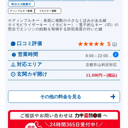
即日カギ複製可
ディンプルキー複製
イモビキー複製
※ディンプルキー：表面に複数の小さなくぼみがある鍵
※イモビライザーキー（イモビキー）：電子的なキー（ID）の
照合でエンジンの始動を制御する防犯装置の付いた鍵
口コミ評価
5
★
★
★
★
★
(
2
)
営業時間
i
8:00～22:00...
対応エリア
京都市山科区対応
玄関カギ開け
11,000円～(税込)
その他の料金を見る
玄関カギ修理
6,600円～(税込)
玄関カギ交換