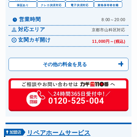
保証あり
クレカ決済対応
電子決済対応
資格保有者在籍
営業時間
8:00～20:00
対応エリア
京都市山科区対応
玄関カギ開け
11,000円～(税込)
その他の料金を見る
玄関カギ修理
6,600円～(税込)
玄関カギ作成
0120-525-004
14,300円～(税込)
玄関カギ交換
14,300円～(税込)
車カギ開け
13,200円～(税込)
バイクカギ開け
13,200円～(税込)
リペアホームサービス