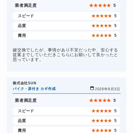
業者満足度
★
★
★
★
★
5
スピード
★
★
★
★
★
5
品質
★
★
★
★
★
5
費用
★
★
★
★
★
5
鍵交換でしたが、事情があり不安だった中、安心する
提案までしていただきこちらにお願いして良かったと
思っています。
株式会社SUN
バイク・原付き カギ作成
2026年8月3日
業者満足度
★
★
★
★
★
5
スピード
★
★
★
★
★
5
品質
★
★
★
★
★
5
費用
★
★
★
★
★
5