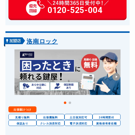
玄関カギ作成
0120-525-004
14,300円～(税込)
玄関カギ交換
14,300円～(税込)
車カギ開け
13,200円～(税込)
バイクカギ開け
13,200円～(税込)
洛南ロック
バイクカギ作成
16,500円～(税込)
スーツケースカギ開け
8,800円～(税込)
スーツケースカギ作成
8,800円～(税込)
金庫カギ開け
14,300円～(税込)
金庫カギ修理
11,000円～(税込)
金庫カギ交換
11,000円～(税込)
出張駆けつけ
ロッカーカギ開け
8,800円～(税込)
見積り無料
出張費無料
土日祝対応可
24時間受付
ドアノブカギ開け
保証あり
クレカ決済対応
電子決済対応
資格保有者在籍
10,780円～(税込)
ドアノブカギ作成