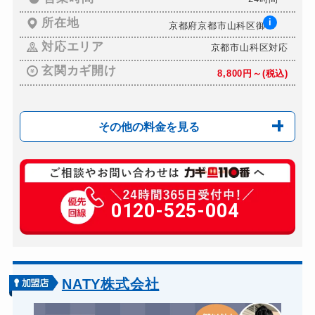
所在地
i
京都府京都市山科区御...
対応エリア
京都市山科区対応
玄関カギ開け
8,800円～(税込)
その他の料金を見る
玄関カギ交換
11,000円～(税込)
車カギ開け
0120-525-004
8,800円～(税込)
バイクカギ開け
8,800円～(税込)
バイクカギ作成
11,000円～(税込)
スーツケースカギ開け
8,800円～(税込)
NATY株式会社
金庫カギ開け
8,800円～(税込)