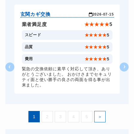
バイクカギ作成
16,500円～(税込)
スーツケースカギ開け
8,800円～(税込)
玄関カギ交換
玄
-17
2026-07-15
スーツケースカギ作成
8,800円～(税込)
★
5
業者満足度
★
★
★
★
★
5
金庫カギ開け
14,300円～(税込)
5
スピード
★
★
★
★
★
5
金庫カギ修理
11,000円～(税込)
5
品質
★
★
★
★
★
5
金庫カギ交換
11,000円～(税込)
1
費用
★
★
★
★
★
5
ロッカーカギ開け
8,800円～(税込)
な
緊急の交換依頼に素早く対応して頂き、あり
がとうございました。 おかけさまでセキュリ
ドアノブカギ開け
10,780円～(税込)
ティ面と使い勝手の良さの両面を得る事が出
来ました。
ドアノブカギ作成
8,800円～(税込)
ドアノブカギ交換
11,000円～(税込)
1
2
3
4
5