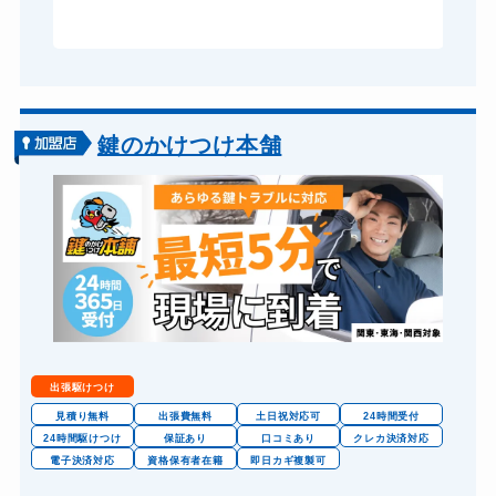
ドアノブカギ交換
11,000円～(税込)
鍵のかけつけ本舗
出張駆けつけ
見積り無料
出張費無料
土日祝対応可
24時間受付
24時間駆けつけ
保証あり
口コミあり
クレカ決済対応
電子決済対応
資格保有者在籍
即日カギ複製可