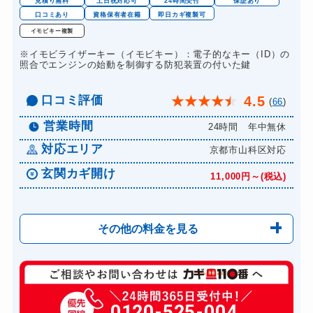
見積り無料
土日祝対応可
24時間受付
保証あり
口コミあり
資格保有者在籍
即日カギ複製可
イモビキー複製
※イモビライザーキー（イモビキー）：電子的なキー（ID）の
照合でエンジンの始動を制御する防犯装置の付いた鍵
口コミ評価
4.5
★
★
★
★
★
(
66
)
営業時間
24時間 年中無休
対応エリア
京都市山科区対応
玄関カギ開け
11,000円～(税込)
その他の料金を見る
玄関カギ修理
6,600円～(税込)
玄関カギ作成
0120-525-004
14,300円～(税込)