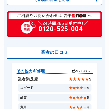
玄関カギ修理
6,600円～(税込)
玄関カギ交換
0120-525-004
14,300円～(税込)
金庫カギ開け
14,300円～(税込)
業者の口コミ
その他カギ修理
そ
-29
2026-04-29
★
5
業者満足度
★
★
★
★
★
5
4
スピード
★
★
★
★
★
4
5
品質
★
★
★
★
★
5
4
費用
★
★
★
★
★
4