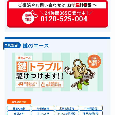
玄関カギ修理
6,600円～(税込)
玄関カギ作成
0120-525-004
14,300円～(税込)
玄関カギ交換
14,300円～(税込)
車カギ開け
13,200円～(税込)
バイクカギ開け
13,200円～(税込)
鍵のエース
バイクカギ作成
16,500円～(税込)
金庫カギ開け
14,300円～(税込)
金庫カギ修理
11,000円～(税込)
金庫カギ交換
11,000円～(税込)
出張駆けつけ
見積り無料
出張費無料
土日祝対応可
24時間受付
保証あり
口コミあり
クレカ決済対応
電子決済対応