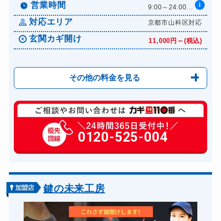
8,800円～(税込)
営業時間
i
9:00～24:00...
ドアノブカギ交換
11,000円～(税込)
対応エリア
京都市山科区対応
玄関カギ開け
11,000円～(税込)
その他の料金を見る
玄関カギ修理
6,600円～(税込)
玄関カギ作成
0120-525-004
14,300円～(税込)
玄関カギ交換
14,300円～(税込)
車カギ開け
13,200円～(税込)
バイクカギ開け
13,200円～(税込)
鍵の未来工房
バイクカギ作成
16,500円～(税込)
スーツケースカギ開け
8,800円～(税込)