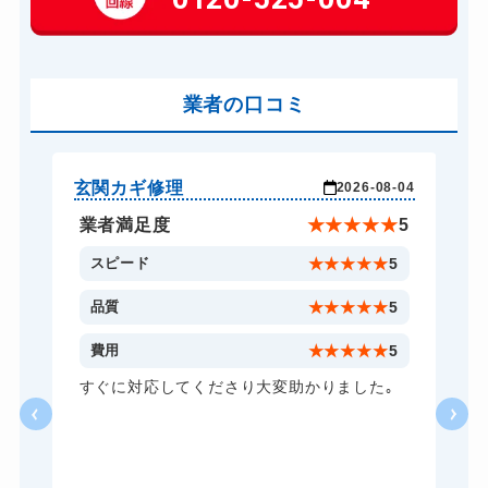
玄関カギ交換
14,300円～(税込)
車カギ開け
13,200円～(税込)
バイクカギ開け
業者の口コミ
13,200円～(税込)
バイクカギ作成
16,500円～(税込)
スーツケースカギ開け
8,800円～(税込)
玄関カギ修理
玄
-24
2026-08-04
スーツケースカギ作成
8,800円～(税込)
★
5
業者満足度
★
★
★
★
★
5
金庫カギ開け
14,300円～(税込)
5
スピード
★
★
★
★
★
5
金庫カギ修理
11,000円～(税込)
5
品質
★
★
★
★
★
5
金庫カギ交換
11,000円～(税込)
5
費用
★
★
★
★
★
5
ロッカーカギ開け
8,800円～(税込)
し
すぐに対応してくださり大変助かりました｡
い
ドアノブカギ開け
10,780円～(税込)
る
ドアノブカギ作成
8,800円～(税込)
ら
あ