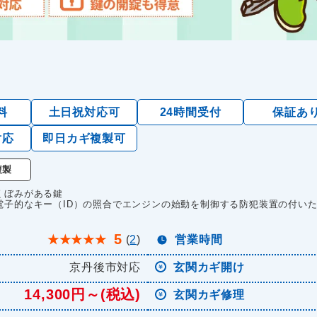
料
土日祝対応可
24時間受付
保証あ
対応
即日カギ複製可
複製
くぼみがある鍵
電子的なキー（ID）の照合でエンジンの始動を制御する防犯装置の付い
5
★
★
★
★
★
(
2
)
営業時間
京丹後市対応
玄関カギ開け
14,300円～(税込)
玄関カギ修理