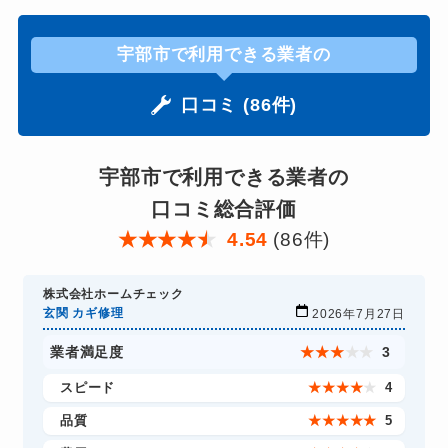
宇部市で利用できる業者の
口コミ (86件)
宇部市で利用できる業者の
口コミ総合評価
★
★
★
★
★
4.54
(86件)
株式会社ホームチェック
玄関 カギ修理
2026年7月27日
業者満足度
★
★
★
★
★
3
スピード
★
★
★
★
★
4
品質
★
★
★
★
★
5