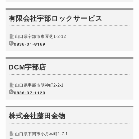
玄関カギ作成
3,300円～ (税込)...
玄関カギ交換
有限会社宇部ロックサービス
11,000円～ (税込...
車カギ開け
11,000円～ (税込...
山口県宇部市東琴芝1-2-12
バイクカギ開け
11,000円～ (税込...
0836-31-8169
バイクカギ作成
3,300円～ (税込)
スーツケースカギ開け
別途お見積り
DCM宇部店
スーツケースカギ作成
3,300円～ (税込)
金庫カギ開け
22,000円～ (税込...
山口県宇部市明神町2-2-1
金庫カギ修理
0836-37-1120
11,000円～ (税込...
金庫カギ交換
13,200円～ (税込...
ロッカーカギ開け
株式会社藤田金物
11,000円～ (税込...
ドアノブカギ開け
11,000円～ (税込...
山口県下関市小月本町1-7-1
ドアノブカギ作成
3,300円～ (税込)