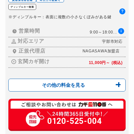
ドアノブカギ交換
11,000円～(税込)
ディンプルキー複製
?
※ディンプルキー：表面に複数の小さなくぼみがある鍵
営業時間
i
9:00～18:00...
対応エリア
宇部市対応
正規代理店
NAGASAWA加盟店
玄関カギ開け
11,000円～ (税込)
その他の料金を見る
玄関カギ複製
880円(税込)～
玄関カギ開け
0120-525-004
11,000円～ (税込...
玄関カギ修理
6,600円～ (税込)