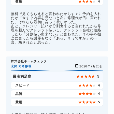
費用
★
★
★
★
★
4
無料で見てもらえると言われたからすぐに予約を入れ
たが「今すぐ内容を見ないと次に修理代が倍に言われ
た」それなら最初に言って欲しかった。
あと、クレジット払いが分割出来ると言われたから修
理を頼んでクレジット払いし、クレジット会社に連絡
したら「分割払い出来ない」と言われた。その事を担
当に言ったら謝罪もなく「あっ、そうですか」の一
言。騙されたと思った。
株式会社ホームチェック
玄関 カギ修理
2026年7月20日
業者満足度
★
★
★
★
★
5
スピード
★
★
★
★
★
4
品質
★
★
★
★
★
4
費用
★
★
★
★
★
5