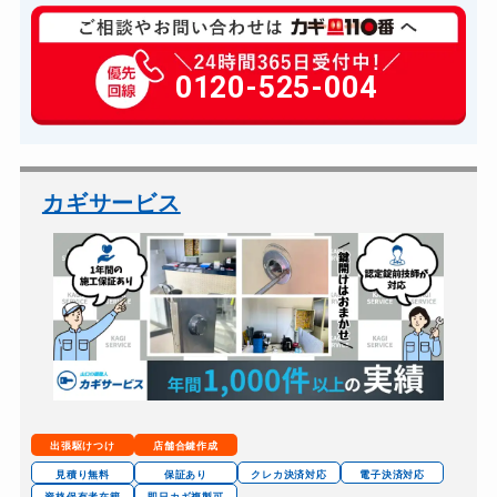
玄関カギ修理
6,600円～(税込)
玄関カギ作成
0120-525-004
14,300円～(税込)
玄関カギ交換
14,300円～(税込)
車カギ開け
13,200円～(税込)
バイクカギ開け
13,200円～(税込)
カギサービス
バイクカギ作成
16,500円～(税込)
スーツケースカギ開け
8,800円～(税込)
金庫カギ開け
14,300円～(税込)
金庫カギ交換
11,000円～(税込)
ロッカーカギ開け
8,800円～(税込)
ドアノブカギ開け
10,780円～(税込)
出張駆けつけ
店舗合鍵作成
ドアノブカギ作成
8,800円～(税込)
見積り無料
保証あり
クレカ決済対応
電子決済対応
資格保有者在籍
即日カギ複製可