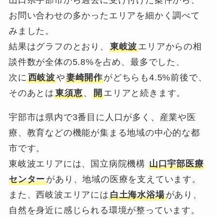
山口県宇部市から過去に受け付けた案件から、
お問い合わせの多かったエリアを細かく調べて
みました。
結果はグラフのとおり、
東岐波
エリアからの相
談件数が全体の5.8%を占め、最多でした、
次に
西岐波
や
妻崎開作
がどちらも4.5%前後で、
そのあとは
東須恵
、
開
エリアと続きます。
宇部市は県内で3番目に人口が多く、産業や医
療、教育などの機能が集まる地域の中心的な都
市です。
東岐波エリアには、国立病院機構
山口宇部医療
センター
があり、地域の医療を支えています。
また、西岐波エリアには
白土海水浴場
があり、
自然を身近に感じられる環境が整っています。