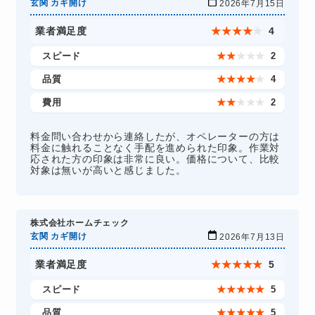
玄関 カギ開け
2026年7月15日
業者満足度
★
★
★
★
★
4
スピード
★
★
★
★
★
2
品質
★
★
★
★
★
4
費用
★
★
★
★
★
2
料金問い合わせから連絡したが、オペレーターの方は
料金に触れることなく手配を進められた印象。作業対
応された方の印象は非常に良い。価格について、比較
対象は無いが高いと感じました。
株式会社ホームチェック
玄関 カギ開け
2026年7月13日
業者満足度
★
★
★
★
★
5
スピード
★
★
★
★
★
5
品質
★
★
★
★
★
5