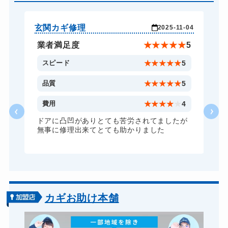
金庫カギ開け
14,300円～(税込)
ロッカーカギ開け
8,800円～(税込)
玄関カギ修理
車
-26
2025-11-04
ドアノブカギ開け
10,780円～(税込)
★
5
業者満足度
★
★
★
★
★
5
ドアノブカギ交換
11,000円～(税込)
5
スピード
★
★
★
★
★
5
5
品質
★
★
★
★
★
5
5
費用
★
★
★
★
★
4
ドアに凸凹がありとても苦労されてましたが
無事に修理出来てとても助かりました
カギお助け本舗