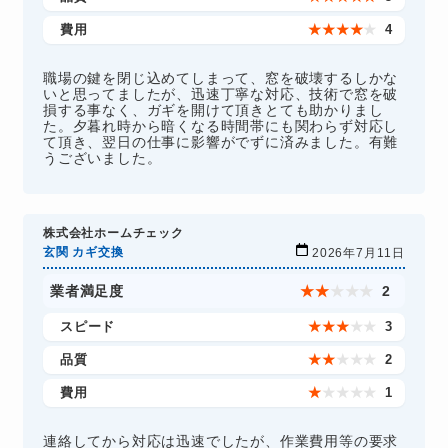
費用
★
★
★
★
★
4
職場の鍵を閉じ込めてしまって、窓を破壊するしかな
いと思ってましたが、迅速丁寧な対応、技術で窓を破
損する事なく、ガギを開けて頂きとても助かりまし
た。夕暮れ時から暗くなる時間帯にも関わらず対応し
て頂き、翌日の仕事に影響がでずに済みました。有難
うございました。
株式会社ホームチェック
玄関 カギ交換
2026年7月11日
業者満足度
★
★
★
★
★
2
スピード
★
★
★
★
★
3
品質
★
★
★
★
★
2
費用
★
★
★
★
★
1
連絡してから対応は迅速でしたが、作業費用等の要求