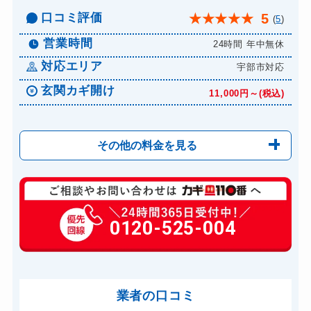
8,800円～(税込)
口コミ評価
5
★
★
★
★
★
(
5
)
ドアノブカギ交換
11,000円～(税込)
営業時間
24時間 年中無休
対応エリア
宇部市対応
玄関カギ開け
11,000円～(税込)
その他の料金を見る
玄関カギ修理
6,600円～(税込)
玄関カギ交換
0120-525-004
14,300円～(税込)
車カギ開け
13,200円～(税込)
バイクカギ開け
13,200円～(税込)
業者の口コミ
スーツケースカギ開け
8,800円～(税込)