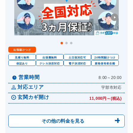
出張駆けつけ
見積り無料
出張費無料
土日祝対応可
24時間駆けつけ
保証あり
クレカ決済対応
電子決済対応
資格保有者在籍
営業時間
8:00～20:00
対応エリア
宇部市対応
玄関カギ開け
11,000円～(税込)
その他の料金を見る