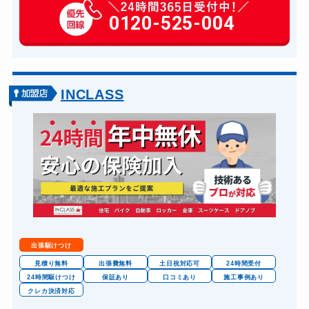
玄関カギ作成
0120-525-004
14,300円～(税込)
玄関カギ交換
14,300円～(税込)
車カギ開け
13,200円～(税込)
バイクカギ開け
13,200円～(税込)
INCLASS
バイクカギ作成
16,500円～(税込)
スーツケースカギ開け
8,800円～(税込)
スーツケースカギ作成
8,800円～(税込)
金庫カギ開け
14,300円～(税込)
金庫カギ修理
11,000円～(税込)
金庫カギ交換
11,000円～(税込)
出張駆けつけ
ロッカーカギ開け
8,800円～(税込)
見積り無料
出張費無料
土日祝対応可
24時間受付
24時間駆けつけ
保証あり
口コミあり
施工事例あり
ドアノブカギ開け
10,780円～(税込)
クレカ決済対応
ドアノブカギ作成