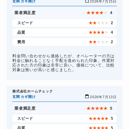
玄関 カギ開け
2026年7月15日
業者満足度
★
★
★
★
★
4
スピード
★
★
★
★
★
2
品質
★
★
★
★
★
4
費用
★
★
★
★
★
2
料金問い合わせから連絡したが、オペレーターの方は
料金に触れることなく手配を進められた印象。作業対
応された方の印象は非常に良い。価格について、比較
対象は無いが高いと感じました。
株式会社ホームチェック
玄関 カギ開け
2026年7月13日
業者満足度
★
★
★
★
★
5
スピード
★
★
★
★
★
5
品質
★
★
★
★
★
5