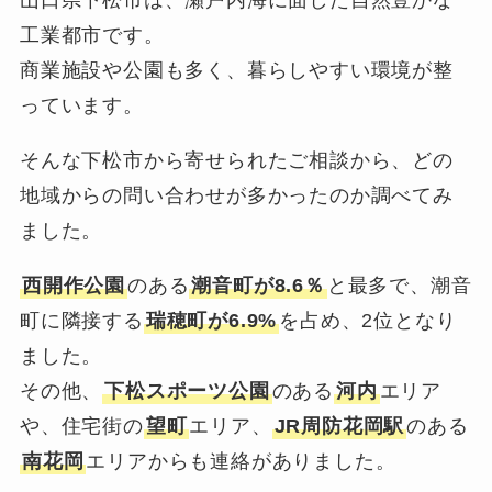
山口県下松市は、瀬戸内海に面した自然豊かな
工業都市です。
商業施設や公園も多く、暮らしやすい環境が整
っています。
そんな下松市から寄せられたご相談から、どの
地域からの問い合わせが多かったのか調べてみ
ました。
西開作公園
のある
潮音町が8.6％
と最多で、潮音
町に隣接する
瑞穂町が6.9%
を占め、2位となり
ました。
その他、
下松スポーツ公園
のある
河内
エリア
や、住宅街の
望町
エリア、
JR周防花岡駅
のある
南花岡
エリアからも連絡がありました。