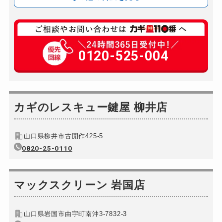
玄関カギ修理
8,800円〜(税込)
玄関カギ作成
0120-525-004
11,000円〜(税込)
玄関カギ交換
別途お見積り
スーツケースカギ開け
8,800円～(税込)
金庫カギ開け
カギのレスキュー鍵屋 柳井店
8,800円～(税込)
金庫カギ修理
8,800円〜(税込)
山口県柳井市古開作425-5
金庫カギ交換
別途お見積り
0820-25-0110
ロッカーカギ開け
8,800円～(税込)
ドアノブカギ開け
11,000円〜(税込)
マックスクリーン 岩国店
山口県岩国市由宇町南沖3-7832-3