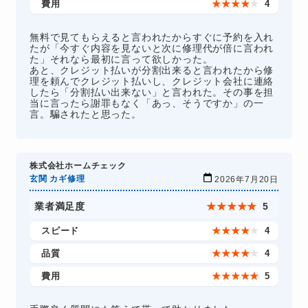
費用
★
★
★
★
★
4
無料で見てもらえると言われたからすぐに予約を入れ
たが「今すぐ内容を見ないと次に修理代が倍に言われ
た」それなら最初に言って欲しかった。
あと、クレジット払いが分割出来ると言われたから修
理を頼んでクレジット払いし、クレジット会社に連絡
したら「分割払い出来ない」と言われた。その事を担
当に言ったら謝罪もなく「あっ、そうですか」の一
言。騙されたと思った。
株式会社ホームチェック
玄関 カギ修理
2026年7月20日
業者満足度
★
★
★
★
★
5
スピード
★
★
★
★
★
4
品質
★
★
★
★
★
4
費用
★
★
★
★
★
5