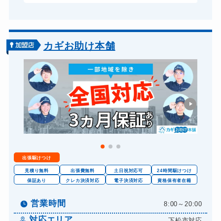
カギお助け本舗
出張駆けつけ
見積り無料
出張費無料
土日祝対応可
24時間駆けつけ
保証あり
クレカ決済対応
電子決済対応
資格保有者在籍
営業時間
8:00～20:00
対応エリア
下松市対応