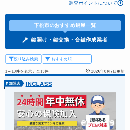
調査ポイントについて
下松市のおすすめ鍵屋一覧
鍵開け・鍵交換・合鍵作成業者
絞り込み検索
1～10件を表示
/
全13件
2026年8月7日更新
INCLASS