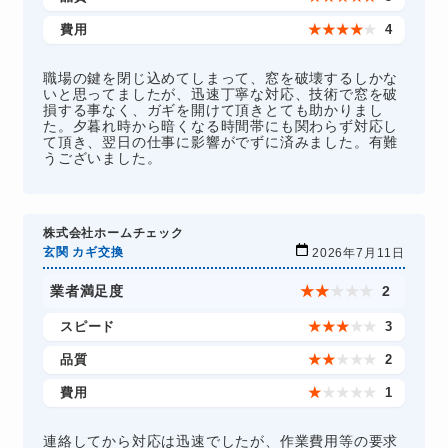
費用
★
★
★
★
★
4
職場の鍵を閉じ込めてしまって、窓を破壊するしかな
いと思ってましたが、迅速丁寧な対応、技術で窓を破
損する事なく、ガギを開けて頂きとても助かりまし
た。夕暮れ時から暗くなる時間帯にも関わらず対応し
て頂き、翌日の仕事に影響がでずに済みました。有難
うございました。
株式会社ホームチェック
玄関 カギ交換
2026年7月11日
業者満足度
★
★
★
★
★
2
スピード
★
★
★
★
★
3
品質
★
★
★
★
★
2
費用
★
★
★
★
★
1
連絡してから対応は迅速でしたが、作業費用等の要求