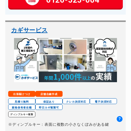
玄関カギ交換
14,300円～(税込)
車カギ開け
13,200円～(税込)
バイクカギ開け
13,200円～(税込)
カギサービス
バイクカギ作成
16,500円～(税込)
スーツケースカギ開け
8,800円～(税込)
スーツケースカギ作成
8,800円～(税込)
金庫カギ開け
14,300円～(税込)
金庫カギ修理
11,000円～(税込)
金庫カギ交換
11,000円～(税込)
出張駆けつけ
店舗合鍵作成
ロッカーカギ開け
8,800円～(税込)
見積り無料
保証あり
クレカ決済対応
電子決済対応
資格保有者在籍
即日カギ複製可
ドアノブカギ開け
10,780円～(税込)
ディンプルキー複製
?
ドアノブカギ作成
8,800円～(税込)
※ディンプルキー：表面に複数の小さなくぼみがある鍵