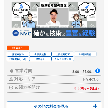
車カギ開け
11,000円～ (税込...
バイクカギ開け
11,000円～ (税込...
バイクカギ作成
3,300円～ (税込)
スーツケースカギ開け
別途お見積り
スーツケースカギ作成
3,300円～ (税込)
金庫カギ開け
22,000円～ (税込...
出張駆けつけ
金庫カギ修理
11,000円～ (税込...
見積り無料
出張費無料
土日祝対応可
24時間受付
24時間駆けつけ
保証あり
クレカ決済対応
金庫カギ交換
13,200円～ (税込...
ロッカーカギ開け
営業時間
i
11,000円～ (税込...
8:00～24:00...
ドアノブカギ開け
対応エリア
下松市対応
11,000円～ (税込...
ドアノブカギ作成
玄関カギ開け
3,300円～ (税込)
8,800円～(税込)
ドアノブカギ交換
13,200円～ (税込...
その他の料金を見る