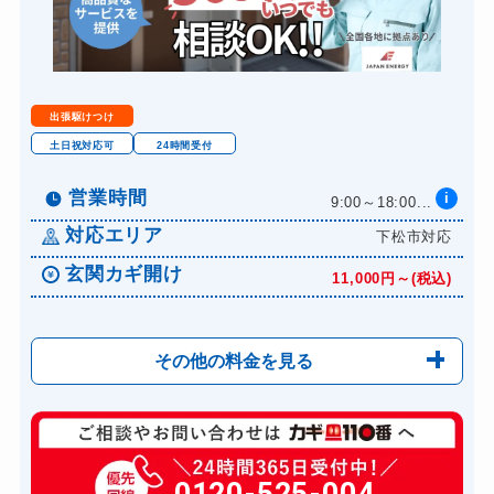
金庫カギ交換
11,000円～(税込)
ロッカーカギ開け
8,800円～(税込)
ドアノブカギ開け
10,780円～(税込)
出張駆けつけ
ドアノブカギ作成
8,800円～(税込)
土日祝対応可
24時間受付
ドアノブカギ交換
11,000円～(税込)
営業時間
i
9:00～18:00...
対応エリア
下松市対応
玄関カギ開け
11,000円～(税込)
その他の料金を見る
玄関カギ修理
6,600円～(税込)
玄関カギ作成
0120-525-004
14,300円～(税込)