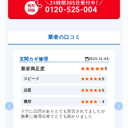
玄関カギ交換
0120-525-004
14,300円～(税込)
車カギ開け
13,200円～(税込)
バイクカギ開け
13,200円～(税込)
業者の口コミ
スーツケースカギ開け
8,800円～(税込)
金庫カギ開け
14,300円～(税込)
ロッカーカギ開け
8,800円～(税込)
玄関カギ修理
車
-26
2025-11-04
ドアノブカギ開け
10,780円～(税込)
★
5
業者満足度
★
★
★
★
★
5
ドアノブカギ交換
11,000円～(税込)
5
スピード
★
★
★
★
★
5
5
品質
★
★
★
★
★
5
5
費用
★
★
★
★
★
4
ドアに凸凹がありとても苦労されてましたが
無事に修理出来てとても助かりました