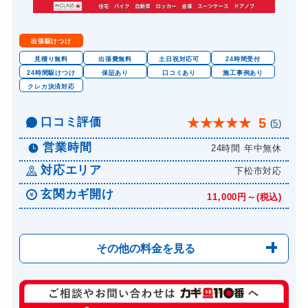
出張駆けつけ
見積り無料
出張費無料
土日祝対応可
24時間受付
24時間駆けつけ
保証あり
口コミあり
施工事例あり
クレカ決済対応
口コミ評価
5
★
★
★
★
★
(
5
)
営業時間
24時間 年中無休
対応エリア
下松市対応
玄関カギ開け
11,000円～(税込)
その他の料金を見る
玄関カギ修理
6,600円～(税込)