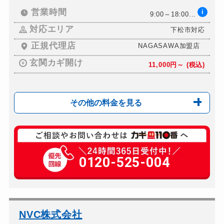
ドアノブカギ交換
11,000円～(税込)
営業時間
i
9:00～18:00...
対応エリア
下松市対応
正規代理店
NAGASAWA加盟店
玄関カギ開け
11,000円～ (税込)
その他の料金を見る
玄関カギ複製
880円(税込)～
玄関カギ開け
0120-525-004
11,000円～ (税込...
玄関カギ修理
6,600円～ (税込)
玄関カギ作成
3,300円～ (税込)...
玄関カギ交換
11,000円～ (税込...
NVC株式会社