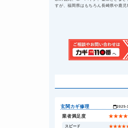
すが、福岡県はもちろん長崎県や鹿児島
玄関カギ修理
2025-
業者満足度
★
★
★
★
スピード
★
★
★
★