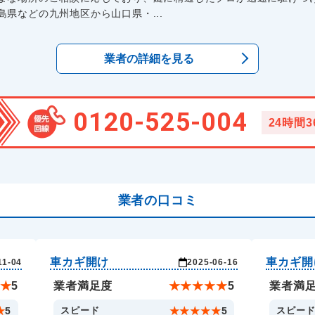
県などの九州地区から山口県・...
業者の詳細を見る
0120-525-004
24時間
業者の口コミ
車カギ開け
車カギ開
11-04
2025-06-16
★
5
業者満足度
★
★
★
★
★
5
業者満
★
5
スピード
★
★
★
★
★
5
スピー