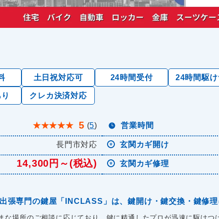
料
土日祝対応可
24時間受付
24時間駆
あり
クレカ決済対応
5
★
★
★
★
★
(
5
)
営業時間
長門市対応
玄関カギ開け
14,300円～(税込)
玄関カギ修理
出張専門の鍵屋「INCLASS」は、鍵開け・鍵交換・鍵修
まな場所のご相談に応じており、鍵に精通したプロが迅速に駆けつけ