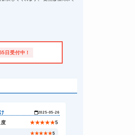
365日受付中！
け
2025-05-26
足度
★
★
★
★
★
5
ド
★
★
★
★
★
5