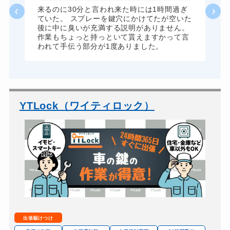
金庫カギ修理
11,000円～(税込)
た
来るのに30分と言われ来た時には1時間過ぎ
っ
ていた。 スプレーを鍵穴にかけてたが空いた
金庫カギ交換
11,000円～(税込)
後に中に臭いが充満する説明がありません。
作業もちょっと持っといて貰えますかって言
ロッカーカギ開け
8,800円～(税込)
われて手伝う部分が1度ありました。
ドアノブカギ開け
10,780円～(税込)
ドアノブカギ作成
8,800円～(税込)
ドアノブカギ交換
11,000円～(税込)
YTLock（ワイティロック）
出張駆けつけ