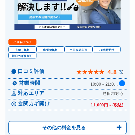
出張駆けつけ
見積り無料
出張費無料
土日祝対応可
24時間受付
即日カギ複製可
口コミ評価
4.8
★
★
★
★
★
(
5
)
営業時間
i
10:00～21:0...
対応エリア
勝田郡対応
玄関カギ開け
11,000円～(税込)
その他の料金を見る