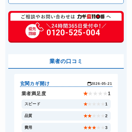
玄関カギ複製
660円(税込)～
玄関カギ開け
0120-525-004
11,000円～(税込)
玄関カギ修理
6,600円～(税込)
玄関カギ作成
14,300円～(税込)
玄関カギ交換
業者の口コミ
14,300円～(税込)
車カギ開け
13,200円～(税込)
バイクカギ開け
13,200円～(税込)
玄関カギ開け
玄
-02
2026-05-21
バイクカギ作成
16,500円～(税込)
★
5
業者満足度
★
★
★
★
★
1
スーツケースカギ開け
8,800円～(税込)
5
スピード
★
★
★
★
★
1
スーツケースカギ作成
8,800円～(税込)
5
品質
★
★
★
★
★
2
金庫カギ開け
14,300円～(税込)
5
費用
★
★
★
★
★
3