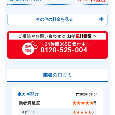
11,000円～(税込)
その他の料金を見る
玄関カギ修理
6,600円～(税込)
玄関カギ作成
0120-525-004
14,300円～(税込)
玄関カギ交換
14,300円～(税込)
スーツケースカギ開け
8,800円～(税込)
業者の口コミ
スーツケースカギ作成
8,800円～(税込)
金庫カギ開け
14,300円～(税込)
金庫カギ修理
11,000円～(税込)
車カギ開け
玄
-20
2026-08-04
金庫カギ交換
11,000円～(税込)
★
5
業者満足度
★
★
★
★
★
5
ロッカーカギ開け
8,800円～(税込)
4
スピード
★
★
★
★
★
5