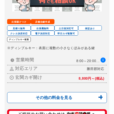
8,800円～(税込)
ドアノブカギ交換
13,200円～(税込)
出張駆けつけ
店舗合鍵作成
見積り無料
出張費無料
土日祝対応可
保証あり
クレカ決済対応
電子決済対応
即日カギ複製可
ディンプルキー複製
※ディンプルキー：表面に複数の小さなくぼみがある鍵
営業時間
i
8:00～20:00...
対応エリア
勝田郡対応
玄関カギ開け
8,800円～(税込)
その他の料金を見る