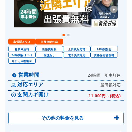
出張駆けつけ
店舗合鍵作成
見積り無料
出張費無料
土日祝対応可
24時間受付
24時間駆けつけ
保証あり
電子決済対応
資格保有者在籍
即日カギ複製可
営業時間
24時間 年中無休
対応エリア
勝田郡対応
玄関カギ開け
11,000円～(税込)
その他の料金を見る