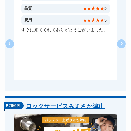
ドアノブカギ開け
10,780円～(税込)
4
品質
★
★
★
★
★
5
ドアノブカギ作成
8,800円～(税込)
5
費用
★
★
★
★
★
5
ドアノブカギ交換
11,000円～(税込)
た
すぐに来てくれてありがとうございました。
っ
ロックサービスみまさか津山