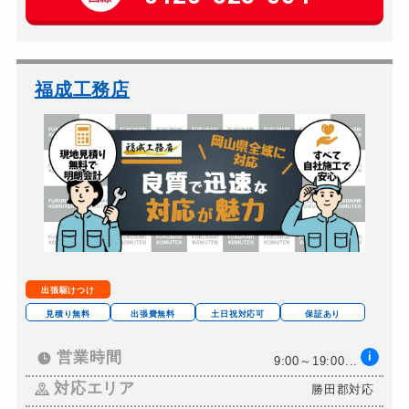
車カギ開け
13,200円～(税込)
バイクカギ開け
13,200円～(税込)
バイクカギ作成
16,500円～(税込)
福成工務店
スーツケースカギ開け
8,800円～(税込)
スーツケースカギ作成
別途お見積り
金庫カギ開け
別途お見積り
金庫カギ修理
別途お見積り
金庫カギ交換
別途お見積り
ロッカーカギ開け
11,000円～(税込)
出張駆けつけ
ドアノブカギ開け
室内錠11,000円～(...
見積り無料
出張費無料
土日祝対応可
保証あり
ドアノブカギ作成
別途お見積り
営業時間
i
9:00～19:00...
ドアノブカギ交換
別途お見積り
対応エリア
勝田郡対応