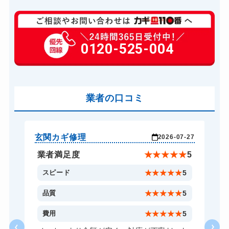
玄関カギ修理
6,600円～(税込)
玄関カギ作成
0120-525-004
14,300円～(税込)
玄関カギ交換
14,300円～(税込)
車カギ開け
13,200円～(税込)
バイクカギ開け
業者の口コミ
13,200円～(税込)
バイクカギ作成
16,500円～(税込)...
スーツケースカギ開け
8,800円～(税込)
玄関カギ修理
玄
-01
2026-07-27
スーツケースカギ作成
8,800円～(税込)
★
5
業者満足度
★
★
★
★
★
5
金庫カギ開け
14,300円～(税込)
5
スピード
★
★
★
★
★
5
金庫カギ修理
11,000円～(税込)
5
品質
★
★
★
★
★
5
金庫カギ交換
11,000円～(税込)
5
費用
★
★
★
★
★
5
ロッカーカギ開け
8,800円～(税込)