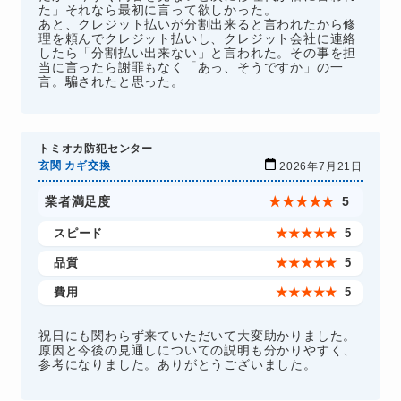
た」それなら最初に言って欲しかった。
あと、クレジット払いが分割出来ると言われたから修
理を頼んでクレジット払いし、クレジット会社に連絡
したら「分割払い出来ない」と言われた。その事を担
当に言ったら謝罪もなく「あっ、そうですか」の一
言。騙されたと思った。
トミオカ防犯センター
玄関 カギ交換
2026年7月21日
業者満足度
★
★
★
★
★
5
スピード
★
★
★
★
★
5
品質
★
★
★
★
★
5
費用
★
★
★
★
★
5
祝日にも関わらず来ていただいて大変助かりました。
原因と今後の見通しについての説明も分かりやすく、
参考になりました。ありがとうございました。