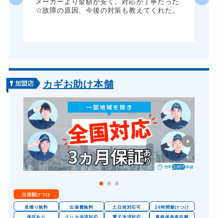
ま
メーカーより金額が安く、対応が丁寧だった
☆故障の原因、今後の対策も教えてくれた。
ドアノブカギ開け
10,780円～(税込)
ドアノブカギ作成
8,800円～(税込)
ドアノブカギ交換
11,000円～(税込)
カギお助け本舗
出張駆けつけ
見積り無料
出張費無料
土日祝対応可
24時間駆けつけ
保証あり
クレカ決済対応
電子決済対応
資格保有者在籍