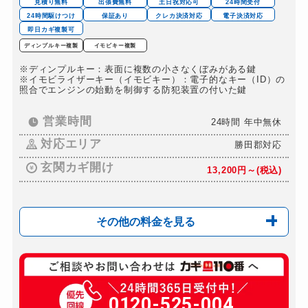
見積り無料
出張費無料
土日祝対応可
24時間受付
24時間駆けつけ
保証あり
クレカ決済対応
電子決済対応
即日カギ複製可
ディンプルキー複製
イモビキー複製
※ディンプルキー：表面に複数の小さなくぼみがある鍵
※イモビライザーキー（イモビキー）：電子的なキー（ID）の
照合でエンジンの始動を制御する防犯装置の付いた鍵
営業時間
24時間 年中無休
対応エリア
勝田郡対応
玄関カギ開け
13,200円～(税込)
その他の料金を見る
玄関カギ修理
8,800円～(税込)
玄関カギ交換
0120-525-004
16,500円～(税込)