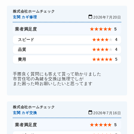
株式会社ホームチェック
玄関 カギ修理
2026年7月20日
業者満足度
★
★
★
★
★
5
スピード
★
★
★
★
★
4
品質
★
★
★
★
★
4
費用
★
★
★
★
★
5
手際良く質問にも答えて貰って助かりました
市営住宅の為鍵を交換は無理でしが
また困った時お願いしたいと思ってます
株式会社ホームチェック
玄関 カギ交換
2026年7月16日
業者満足度
★
★
★
★
★
5