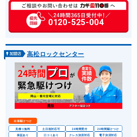
玄関カギ複製
1000円(税込)～
玄関カギ開け
0120-525-004
11,000円～(税込)
玄関カギ修理
6,600円～(税込)
玄関カギ作成
14,300円～(税込)
玄関カギ交換
14,300円～(税込)
高松ロックセンター
車カギ開け
13,200円～(税込)
スーツケースカギ開け
8,800円～(税込)
金庫カギ開け
14,300円～(税込)
金庫カギ修理
11,000円～(税込)
金庫カギ交換
11,000円～(税込)
ロッカーカギ開け
8,800円～(税込)
出張駆けつけ
ドアノブカギ開け
10,780円～(税込)
見積り無料
土日祝対応可
24時間受付
24時間駆けつけ
保証あり
口コミあり
クレカ決済対応
電子決済対応