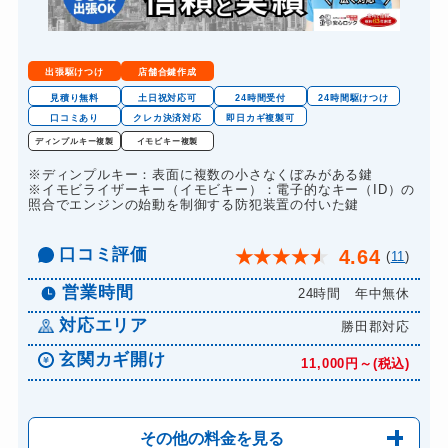
金庫カギ修理
11,000円～(税込)
金庫カギ交換
11,000円～(税込)
出張駆けつけ
店舗合鍵作成
ロッカーカギ開け
8,800円～(税込)
見積り無料
土日祝対応可
24時間受付
24時間駆けつけ
口コミあり
クレカ決済対応
即日カギ複製可
ドアノブカギ開け
10,780円～(税込)
ディンプルキー複製
イモビキー複製
ドアノブカギ作成
8,800円～(税込)
※ディンプルキー：表面に複数の小さなくぼみがある鍵
※イモビライザーキー（イモビキー）：電子的なキー（ID）の
ドアノブカギ交換
11,000円～(税込)
照合でエンジンの始動を制御する防犯装置の付いた鍵
口コミ評価
4.64
★
★
★
★
★
(
11
)
営業時間
24時間 年中無休
対応エリア
勝田郡対応
玄関カギ開け
11,000円～(税込)
その他の料金を見る