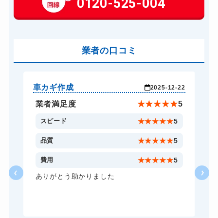
0120-525-004
車カギ開け
13,200円～(税込)
バイクカギ開け
13,200円～(税込)
バイクカギ作成
業者の口コミ
16,500円～(税込)
スーツケースカギ開け
8,800円～(税込)
金庫カギ開け
14,300円～(税込)
車カギ作成
車
-28
2025-12-22
金庫カギ修理
11,000円～(税込)
★
4
業者満足度
★
★
★
★
★
5
金庫カギ交換
11,000円～(税込)
5
スピード
★
★
★
★
★
5
ロッカーカギ開け
8,800円～(税込)
5
品質
★
★
★
★
★
5
ドアノブカギ開け
10,780円～(税込)
4
費用
★
★
★
★
★
5
ドアノブカギ交換
11,000円～(税込)
。
ありがとう助かりました
ー
る