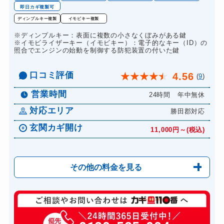
ドアノブカギ作成
8,800円～(税込)
即日カギ複製可
ドアノブカギ交換
ディンプルキー複製
イモビキー複製
11,000円～(税込)
※ディンプルキー：表面に複数の小さなくぼみがある鍵
※イモビライザーキー（イモビキー）：電子的なキー（ID）の
照合でエンジンの始動を制御する防犯装置の付いた鍵
口コミ評価
4.56
★
★
★
★
★
(
9
)
営業時間
24時間 年中無休
対応エリア
勝田郡対応
玄関カギ開け
11,000円～(税込)
その他の料金を見る
玄関カギ修理
6,600円～(税込)
玄関カギ交換
14,300円～(税込)