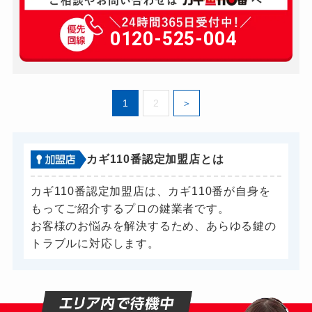
玄関カギ開け
8,800円～(税込)
玄関カギ修理
0120-525-004
5,500円～(税込)
玄関カギ作成
別途お見積り
玄関カギ交換
11,000円～(税込)
1
2
車カギ開け
8,800円～(税込)
バイクカギ開け
別途お見積り
バイクカギ作成
別途お見積り
カギ110番認定加盟店とは
スーツケースカギ開け
別途お見積り
カギ110番認定加盟店は、カギ110番が自身を
スーツケースカギ作成
別途お見積り
もってご紹介するプロの鍵業者です。
お客様のお悩みを解決するため、あらゆる鍵の
金庫カギ開け
別途お見積り
トラブルに対応します。
金庫カギ修理
別途お見積り
金庫カギ交換
別途お見積り
ロッカーカギ開け
別途お見積り