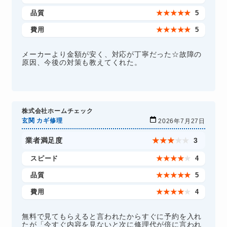
品質
★
★
★
★
★
5
費用
★
★
★
★
★
5
メーカーより金額が安く、対応が丁寧だった☆故障の
原因、今後の対策も教えてくれた。
株式会社ホームチェック
玄関 カギ修理
2026年7月27日
業者満足度
★
★
★
★
★
3
スピード
★
★
★
★
★
4
品質
★
★
★
★
★
5
費用
★
★
★
★
★
4
無料で見てもらえると言われたからすぐに予約を入れ
たが「今すぐ内容を見ないと次に修理代が倍に言われ