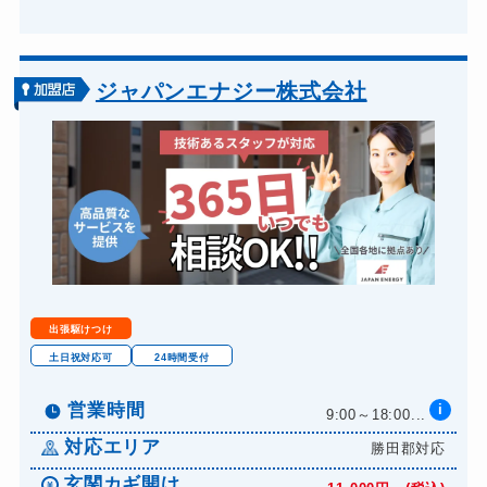
ジャパンエナジー株式会社
出張駆けつけ
土日祝対応可
24時間受付
営業時間
i
9:00～18:00...
対応エリア
勝田郡対応
玄関カギ開け