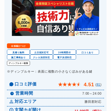
スーツケースカギ開け
8,800円～(税込)
金庫カギ開け
14,300円～(税込)
金庫カギ交換
11,000円～(税込)
ロッカーカギ開け
8,800円～(税込)
ドアノブカギ開け
10,780円～(税込)
出張駆けつけ
ドアノブカギ作成
8,800円～(税込)
見積り無料
土日祝対応可
24時間受付
口コミあり
施工事例あり
クレカ決済対応
電子決済対応
ドアノブカギ交換
11,000円～(税込)
ディンプルキー複製
※ディンプルキー：表面に複数の小さなくぼみがある鍵
口コミ評価
4.51
★
★
★
★
★
(
81
)
営業時間
7:00～24:00
対応エリア
勝田郡対応
玄関カギ開け