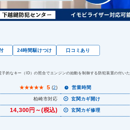
付
24時間駆けつけ
口コミあり
電子的なキー（ID）の照合でエンジンの始動を制御する防犯装置の付い
5
★
★
★
★
★
(
2
)
営業時間
柏崎市対応
玄関カギ開け
14,300円～(税込)
玄関カギ修理