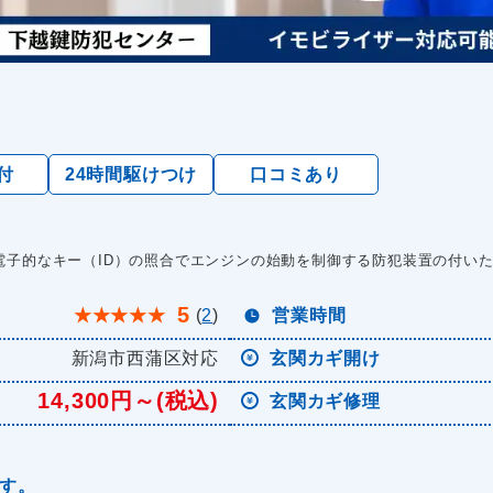
付
24時間駆けつけ
口コミあり
電子的なキー（ID）の照合でエンジンの始動を制御する防犯装置の付い
5
★
★
★
★
★
(
2
)
営業時間
新潟市西蒲区対応
玄関カギ開け
14,300円～(税込)
玄関カギ修理
ます。