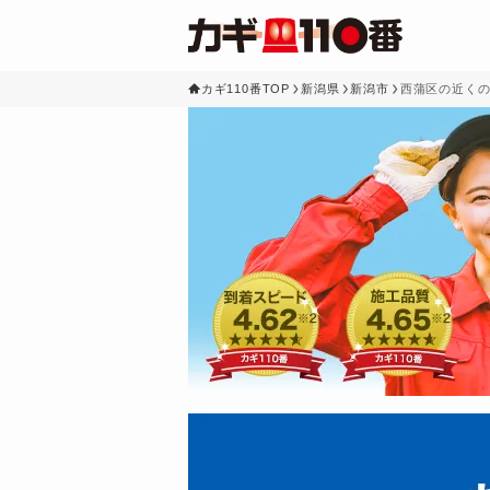
カギ110番TOP
新潟県
新潟市
西蒲区の近く