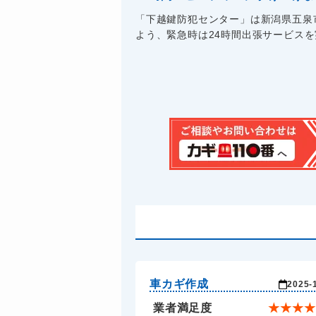
「下越鍵防犯センター」は新潟県五泉市
よう、緊急時は24時間出張サービスを実
車カギ作成
2025-
業者満足度
★
★
★
★