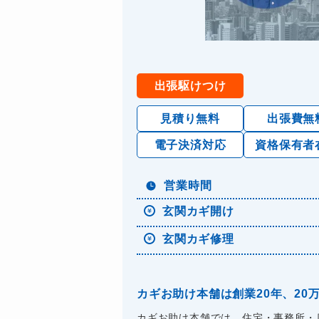
出張駆けつけ
見積り無料
出張費無
電子決済対応
資格保有者
営業時間
玄関カギ開け
玄関カギ修理
カギお助け本舗は創業20年、2
カギお助け本舗では、住宅・事務所・