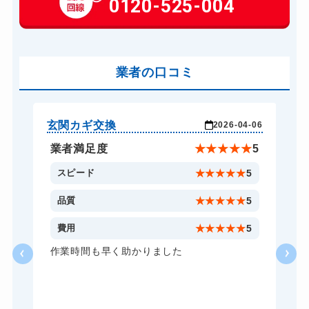
0120-525-004
別途お見積り
車カギ開け
13,200円～(税込)
バイクカギ開け
13,200円～(税込)
バイクカギ作成
業者の口コミ
別途お見積り
スーツケースカギ開け
8,800円～(税込)
スーツケースカギ作成
別途お見積り
玄関カギ交換
玄
-05
2026-04-06
金庫カギ開け
14,300円～(税込)
★
5
業者満足度
★
★
★
★
★
5
金庫カギ修理
別途お見積り
5
スピード
★
★
★
★
★
5
金庫カギ交換
別途お見積り
5
品質
★
★
★
★
★
5
ロッカーカギ開け
8,800円～(税込)
5
費用
★
★
★
★
★
5
ドアノブカギ開け
10,780円～(税込)
の
作業時間も早く助かりました
事
ドアノブカギ作成
別途お見積り
感
さ
ドアノブカギ交換
別途お見積り