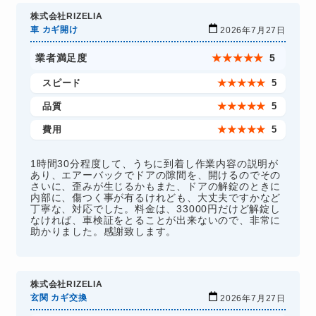
株式会社RIZELIA
車 カギ開け
2026年7月27日
業者満足度
★
★
★
★
★
5
スピード
★
★
★
★
★
5
品質
★
★
★
★
★
5
費用
★
★
★
★
★
5
1時間30分程度して、うちに到着し作業内容の説明が
あり、エアーバックでドアの隙間を、開けるのでその
さいに、歪みが生じるかもまた、ドアの解錠のときに
内部に、傷つく事が有るけれども、大丈夫ですかなど
丁寧な、対応でした。料金は、33000円だけど解錠し
なければ、車検証をとることが出来ないので、非常に
助かりました。感謝致します。
株式会社RIZELIA
玄関 カギ交換
2026年7月27日