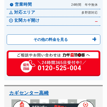
営業時間
24時間 年中無休
対応エリア
多野郡対応
玄関カギ開け
ー
その他の料金を見る
玄関カギ複製
1100円(税込)～
車カギ開け
0120-525-004
13,200円～(税込)
バイクカギ開け
13,200円～(税込)
バイクカギ作成
16,500円～(税込)
カギセンター高崎