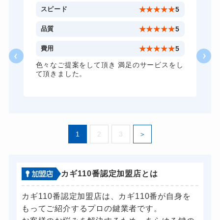
4
スピード
★
★
★
★
★
5
4
品質
★
★
★
★
★
5
4
費用
★
★
★
★
★
5
ま
色々なご提案をして頂き 満足のサービスをし
て頂きました。
1
2
3
カギ110番認定加盟店とは
カギ110番認定加盟店は、カギ110番が自身を
もってご紹介するプロの鍵業者です。