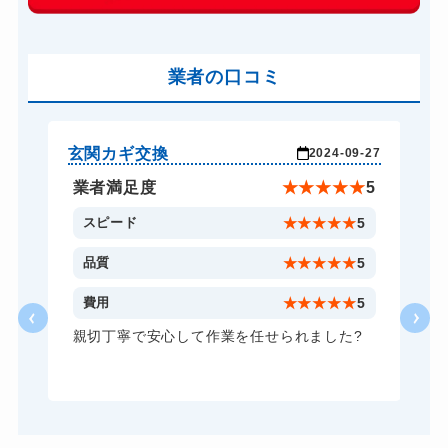
玄関カギ作成
別途お見積り
玄関カギ交換
別途お見積り
車カギ開け
業者の口コミ
別途お見積り
バイクカギ開け
別途お見積り
バイクカギ作成
別途お見積り
玄関カギ交換
玄
-12
2024-09-27
スーツケースカギ開け
別途お見積り
★
4
業者満足度
★
★
★
★
★
5
スーツケースカギ作成
別途お見積り
4
スピード
★
★
★
★
★
5
金庫カギ開け
別途お見積り
4
品質
★
★
★
★
★
5
金庫カギ修理
別途お見積り
2
費用
★
★
★
★
★
5
金庫カギ交換
別途お見積り
親切丁寧で安心して作業を任せられました?
ロッカーカギ開け
別途お見積り
ドアノブカギ開け
別途お見積り
ドアノブカギ作成
別途お見積り