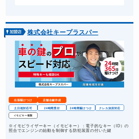
株式会社キープラスパー
出張駆けつけ
店舗合鍵作成
土日祝対応可
24時間受付
24時間駆けつけ
クレカ決済対応
イモビキー複製
※イモビライザーキー（イモビキー）：電子的なキー（ID）の
照合でエンジンの始動を制御する防犯装置の付いた鍵