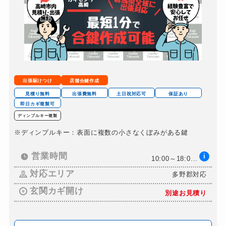
出張駆けつけ
店舗合鍵作成
見積り無料
出張費無料
土日祝対応可
保証あり
即日カギ複製可
ディンプルキー複製
※ディンプルキー：表面に複数の小さなくぼみがある鍵
営業時間
i
10:00～18:0...
対応エリア
多野郡対応
玄関カギ開け
別途お見積り