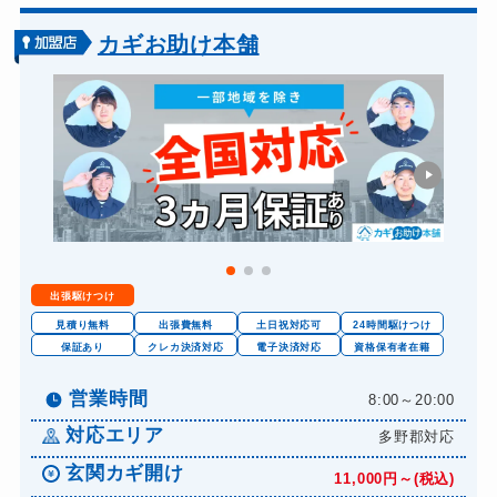
ドアノブカギ交換
別途お見積り
カギお助け本舗
出張駆けつけ
見積り無料
出張費無料
土日祝対応可
24時間駆けつけ
保証あり
クレカ決済対応
電子決済対応
資格保有者在籍
営業時間
8:00～20:00
対応エリア
多野郡対応
玄関カギ開け
11,000円～(税込)