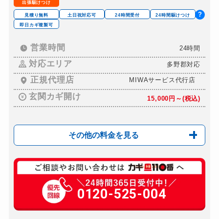
出張駆けつけ
ドアノブカギ作成
別途お見積り
?
見積り無料
土日祝対応可
24時間受付
24時間駆けつけ
即日カギ複製可
ドアノブカギ交換
別途お見積り
営業時間
24時間
対応エリア
多野郡対応
正規代理店
MIWAサービス代行店
玄関カギ開け
15,000円～(税込)
その他の料金を見る
玄関カギ修理
別途お見積り
玄関カギ作成
0120-525-004
別途お見積り
玄関カギ交換
別途お見積り