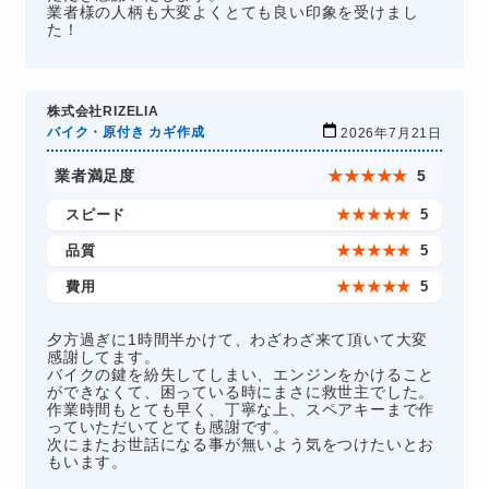
業者様の人柄も大変よくとても良い印象を受けまし
た！
株式会社RIZELIA
バイク・原付き カギ作成
2026年7月21日
業者満足度
★
★
★
★
★
5
スピード
★
★
★
★
★
5
品質
★
★
★
★
★
5
費用
★
★
★
★
★
5
夕方過ぎに1時間半かけて、わざわざ来て頂いて大変
感謝してます。
バイクの鍵を紛失してしまい、エンジンをかけること
ができなくて、困っている時にまさに救世主でした。
作業時間もとても早く、丁寧な上、スペアキーまで作
っていただいてとても感謝です。
次にまたお世話になる事が無いよう気をつけたいとお
もいます。