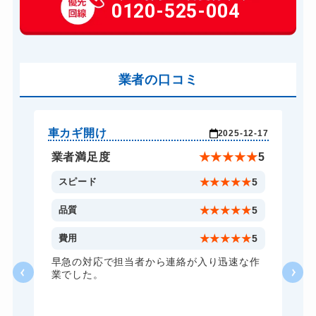
玄関カギ交換
0120-525-004
14,300円～(税込)
車カギ開け
13,200円～(税込)
バイクカギ開け
13,200円～(税込)
バイクカギ作成
業者の口コミ
16,500円～(税込)...
スーツケースカギ開け
8,800円～(税込)
金庫カギ開け
14,300円～(税込)...
車カギ開け
車
-08
2025-12-17
金庫カギ修理
11,000円～(税込)
★
5
業者満足度
★
★
★
★
★
5
金庫カギ交換
11,000円～(税込)
5
スピード
★
★
★
★
★
5
ロッカーカギ開け
8,800円～(税込)
5
品質
★
★
★
★
★
5
ドアノブカギ開け
10,780円～(税込)
5
費用
★
★
★
★
★
5
ドアノブカギ交換
11,000円～(税込)
ム
早急の対応で担当者から連絡が入り迅速な作
業でした。