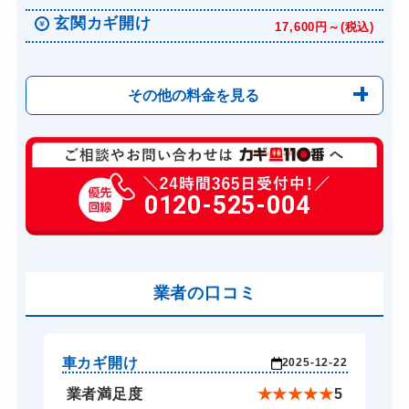
玄関カギ開け
17,600円～(税込)
その他の料金を見る
0120-525-004
業者の口コミ
車カギ開け
車
-27
2025-12-22
★
4
業者満足度
★
★
★
★
★
5