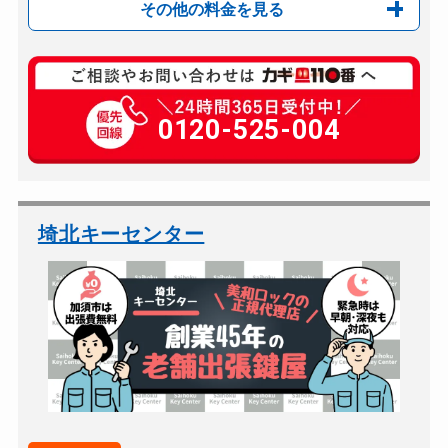
その他の料金を見る
玄関カギ開け
別途お見積り
玄関カギ修理
0120-525-004
別途お見積り
玄関カギ作成
別途お見積り
玄関カギ交換
別途お見積り
スーツケースカギ開け
別途お見積り
埼北キーセンター
スーツケースカギ作成
別途お見積り
金庫カギ開け
別途お見積り
金庫カギ修理
別途お見積り
金庫カギ交換
別途お見積り
ロッカーカギ開け
別途お見積り
ドアノブカギ開け
別途お見積り