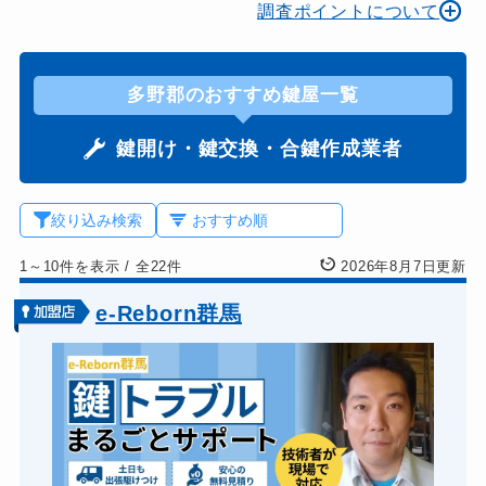
調査ポイントについて
多野郡のおすすめ鍵屋一覧
鍵開け・鍵交換・合鍵作成業者
絞り込み検索
1～10件を表示
/
全22件
2026年8月7日更新
e-Reborn群馬