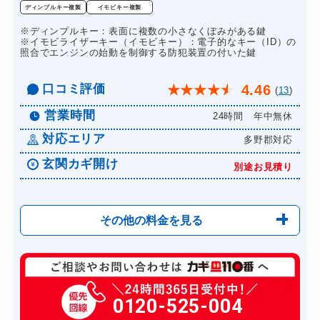
ドアノブカギ交換
11,000円～(税込)
ディンプルキー複製
イモビキー複製
※ディンプルキー：表面に複数の小さなくぼみがある鍵
※イモビライザーキー（イモビキー）：電子的なキー（ID）の
照合でエンジンの始動を制御する防犯装置の付いた鍵
口コミ評価
4.46
★
★
★
★
★
(
13
)
営業時間
24時間 年中無休
対応エリア
多野郡対応
玄関カギ開け
別途お見積り
その他の料金を見る
玄関カギ開け
別途お見積り
玄関カギ修理
0120-525-004
別途お見積り