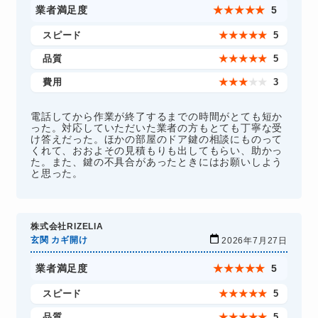
業者満足度
★
★
★
★
★
5
スピード
★
★
★
★
★
5
品質
★
★
★
★
★
5
費用
★
★
★
★
★
3
電話してから作業が終了するまでの時間がとても短か
った。対応していただいた業者の方もとても丁寧な受
け答えだった。ほかの部屋のドア鍵の相談にものって
くれて、おおよその見積もりも出してもらい、助かっ
た。また、鍵の不具合があったときにはお願いしよう
と思った。
株式会社RIZELIA
玄関 カギ開け
2026年7月27日
業者満足度
★
★
★
★
★
5
スピード
★
★
★
★
★
5
品質
★
★
★
★
★
5