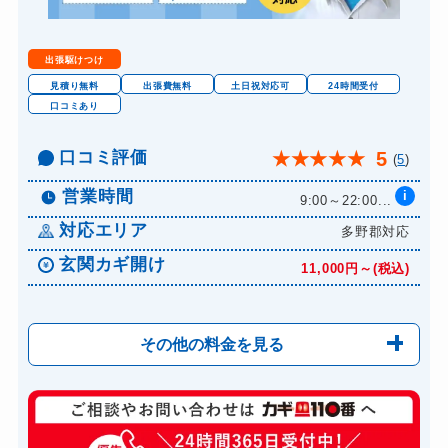
出張駆けつけ
見積り無料
出張費無料
土日祝対応可
24時間受付
口コミあり
口コミ評価
5
★
★
★
★
★
(
5
)
営業時間
i
9:00～22:00...
対応エリア
多野郡対応
玄関カギ開け
11,000円～(税込)
その他の料金を見る
玄関カギ修理
6,600円～(税込)