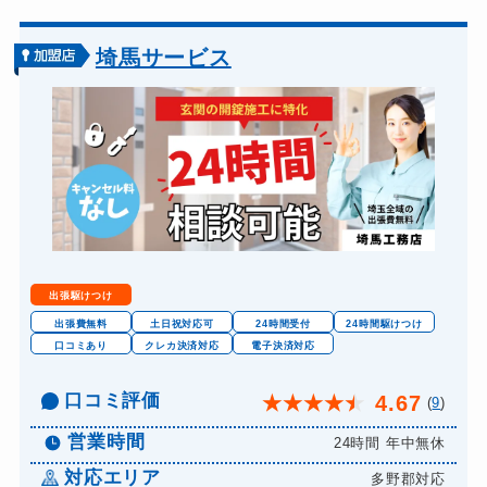
スーツケースカギ開け
15,000円～
スーツケースカギ作成
別途お見積り
埼馬サービス
金庫カギ開け
20,000円～(税込)
金庫カギ修理
別途お見積り
金庫カギ交換
別途お見積り
ロッカーカギ開け
別途お見積り
ドアノブカギ開け
別途お見積り
ドアノブカギ作成
別途お見積り
出張駆けつけ
ドアノブカギ交換
別途お見積り
出張費無料
土日祝対応可
24時間受付
24時間駆けつけ
口コミあり
クレカ決済対応
電子決済対応
口コミ評価
4.67
★
★
★
★
★
(
9
)
営業時間
24時間 年中無休
対応エリア
多野郡対応