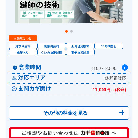
金庫カギ開け
14,300円～(税込)
金庫カギ修理
11,000円～(税込)
金庫カギ交換
11,000円～(税込)
出張駆けつけ
ロッカーカギ開け
8,800円～(税込)
見積り無料
出張費無料
土日祝対応可
24時間受付
ドアノブカギ開け
保証あり
クレカ決済対応
電子決済対応
10,780円～(税込)
ドアノブカギ作成
8,800円～(税込)
営業時間
i
8:00～20:00...
ドアノブカギ交換
11,000円～(税込)
対応エリア
多野郡対応
玄関カギ開け
11,000円～(税込)
その他の料金を見る
玄関カギ修理
6,600円～(税込)