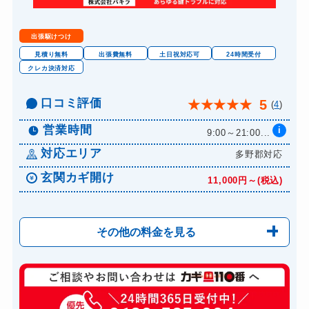
ロッカーカギ開け
8,800円～(税込)
ドアノブカギ開け
10,780円～(税込)
出張駆けつけ
ドアノブカギ作成
8,800円～(税込)
見積り無料
出張費無料
土日祝対応可
24時間受付
クレカ決済対応
ドアノブカギ交換
11,000円～(税込)
口コミ評価
5
★
★
★
★
★
(
4
)
営業時間
i
9:00～21:00...
対応エリア
多野郡対応
玄関カギ開け
11,000円～(税込)
その他の料金を見る
玄関カギ修理
6,600円～(税込)
玄関カギ交換