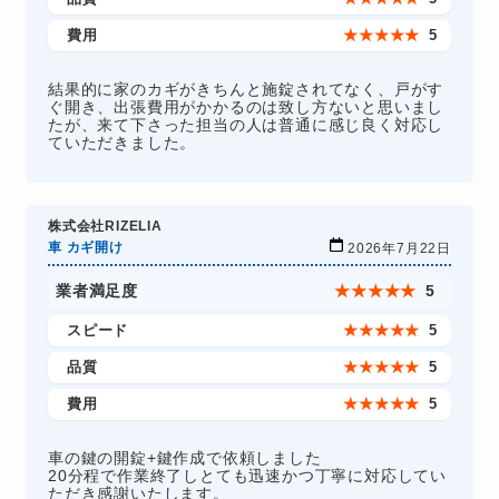
費用
★
★
★
★
★
5
結果的に家のカギがきちんと施錠されてなく、戸がす
ぐ開き、出張費用がかかるのは致し方ないと思いまし
たが、来て下さった担当の人は普通に感じ良く対応し
ていただきました。
株式会社RIZELIA
車 カギ開け
2026年7月22日
業者満足度
★
★
★
★
★
5
スピード
★
★
★
★
★
5
品質
★
★
★
★
★
5
費用
★
★
★
★
★
5
車の鍵の開錠+鍵作成で依頼しました
20分程で作業終了しとても迅速かつ丁寧に対応してい
ただき感謝いたします。