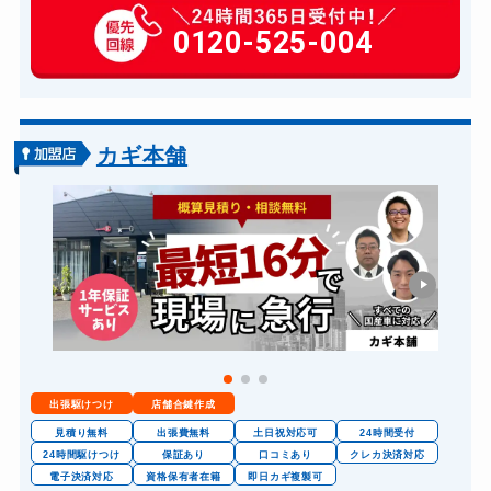
玄関カギ作成
0120-525-004
14,300円～(税込)
玄関カギ交換
14,300円～(税込)
車カギ開け
13,200円～(税込)
バイクカギ開け
13,200円～(税込)
カギ本舗
バイクカギ作成
16,500円～(税込)...
スーツケースカギ開け
8,800円～(税込)
金庫カギ開け
14,300円～(税込)...
金庫カギ修理
11,000円～(税込)
金庫カギ交換
11,000円～(税込)
ロッカーカギ開け
8,800円～(税込)
出張駆けつけ
店舗合鍵作成
ドアノブカギ開け
10,780円～(税込)
見積り無料
出張費無料
土日祝対応可
24時間受付
ドアノブカギ作成
24時間駆けつけ
保証あり
口コミあり
クレカ決済対応
8,800円～(税込)
電子決済対応
資格保有者在籍
即日カギ複製可