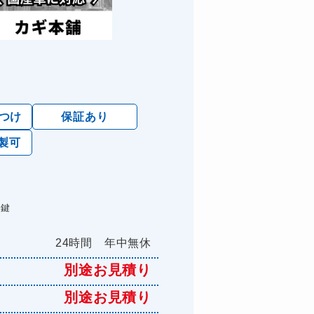
けつけ
保証あり
製可
た鍵
24時間 年中無休
別途お見積り
別途お見積り