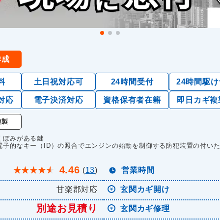
作成
料
土日祝対応可
24時間受付
24時間駆
対応
電子決済対応
資格保有者在籍
即日カギ複
複製
くぼみがある鍵
電子的なキー（ID）の照合でエンジンの始動を制御する防犯装置の付い
4.46
★
★
★
★
★
(
13
)
営業時間
甘楽郡対応
玄関カギ開け
別途お見積り
玄関カギ修理