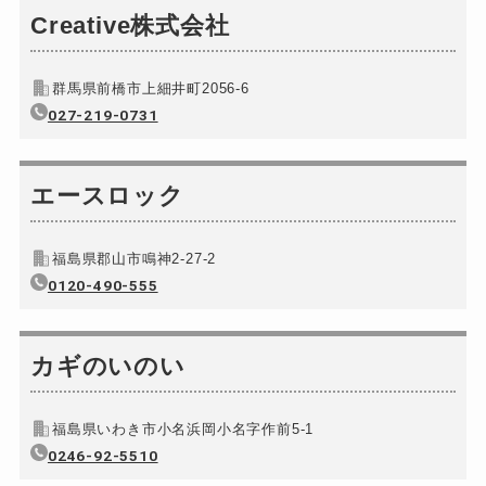
バイクカギ開け
Creative株式会社
9,900円～(税込) ...
バイクカギ作成
14,300円～(税込)
群馬県前橋市上細井町2056-6
スーツケースカギ開け
9,900円～(税込)
027-219-0731
金庫カギ開け
19,800円～(税込)
金庫カギ修理
別途お見積り
エースロック
ロッカーカギ開け
別途お見積り
ドアノブカギ開け
9,900円～(税込)
福島県郡山市鳴神2-27-2
0120-490-555
カギのいのい
福島県いわき市小名浜岡小名字作前5-1
0246-92-5510