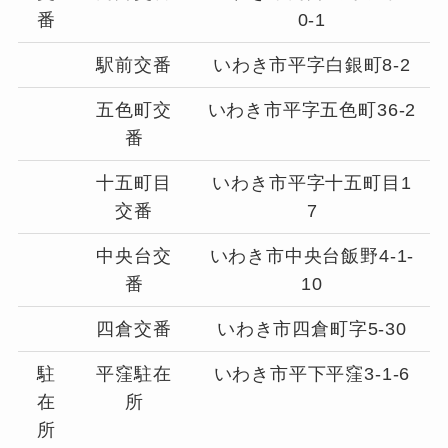
番
0-1
駅前交番
いわき市平字白銀町8-2
五色町交
いわき市平字五色町36-2
番
十五町目
いわき市平字十五町目1
交番
7
中央台交
いわき市中央台飯野4-1-
番
10
四倉交番
いわき市四倉町字5-30
駐
平窪駐在
いわき市平下平窪3-1-6
在
所
所