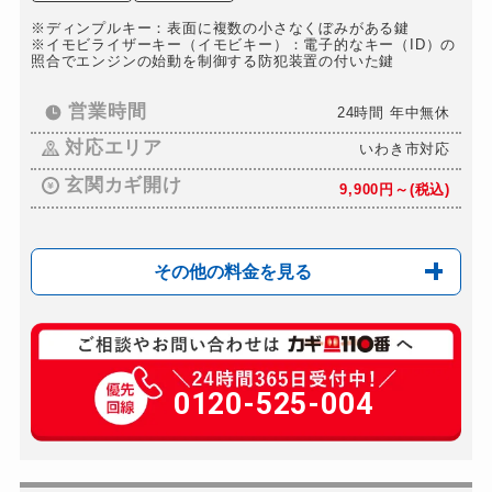
※ディンプルキー：表面に複数の小さなくぼみがある鍵
※イモビライザーキー（イモビキー）：電子的なキー（ID）の
照合でエンジンの始動を制御する防犯装置の付いた鍵
営業時間
24時間 年中無休
対応エリア
いわき市対応
玄関カギ開け
9,900円～(税込)
その他の料金を見る
玄関カギ修理
9,900円～(税込)
玄関カギ作成
0120-525-004
16,500円～(税込)
玄関カギ交換
15,400円～(税込)
車カギ開け
9,900円～(税込)