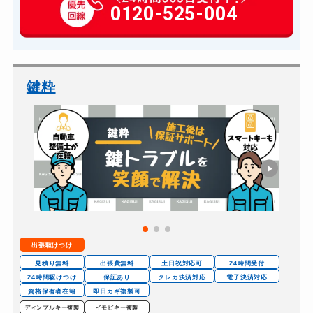
0120-525-004
鍵粋
出張駆けつけ
見積り無料
出張費無料
土日祝対応可
24時間受付
24時間駆けつけ
保証あり
クレカ決済対応
電子決済対応
資格保有者在籍
即日カギ複製可
ディンプルキー複製
イモビキー複製