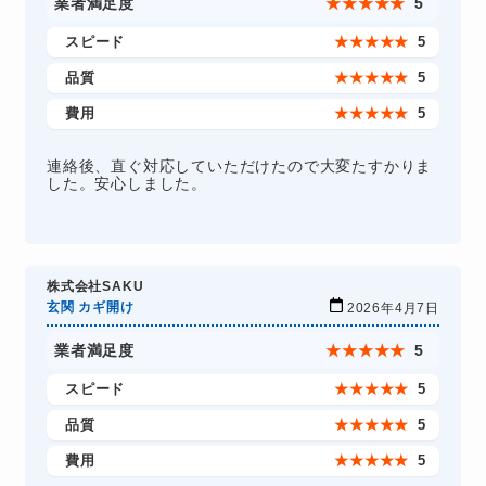
業者満足度
★
★
★
★
★
5
スピード
★
★
★
★
★
5
品質
★
★
★
★
★
5
費用
★
★
★
★
★
5
連絡後、直ぐ対応していただけたので大変たすかりま
した。安心しました。
株式会社SAKU
玄関 カギ開け
2026年4月7日
業者満足度
★
★
★
★
★
5
スピード
★
★
★
★
★
5
品質
★
★
★
★
★
5
費用
★
★
★
★
★
5