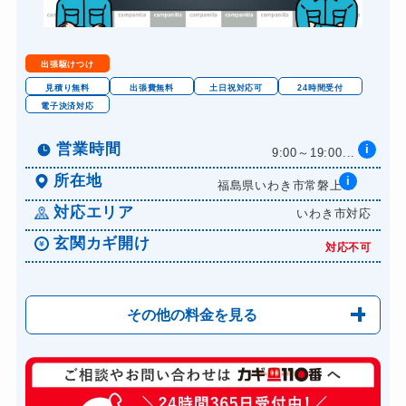
ロッカーカギ開け
8,800円～(税込)
ドアノブカギ開け
10,780円～(税込)
出張駆けつけ
ドアノブカギ作成
8,800円～(税込)
見積り無料
出張費無料
土日祝対応可
24時間受付
電子決済対応
ドアノブカギ交換
11,000円～(税込)
営業時間
i
9:00～19:00...
所在地
i
福島県いわき市常磐上...
対応エリア
いわき市対応
玄関カギ開け
対応不可
その他の料金を見る
玄関カギ交換
14,300円～(税込)