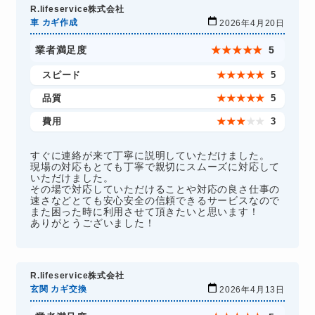
R.lifeservice株式会社
車 カギ作成
2026年4月20日
業者満足度
★
★
★
★
★
5
スピード
★
★
★
★
★
5
品質
★
★
★
★
★
5
費用
★
★
★
★
★
3
すぐに連絡が来て丁寧に説明していただけました。
現場の対応もとても丁寧で親切にスムーズに対応して
いただけました。
その場で対応していただけることや対応の良さ仕事の
速さなどとても安心安全の信頼できるサービスなので
また困った時に利用させて頂きたいと思います！
ありがとうございました！
R.lifeservice株式会社
玄関 カギ交換
2026年4月13日