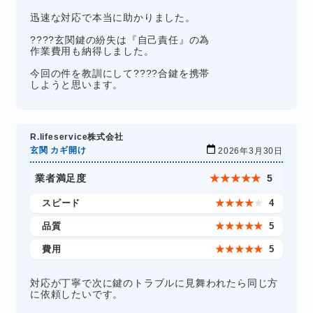
迅速な対応で本当に助かりました。
????玄関鍵の紛失は『自己責任』の為
作業費用も納得しました。
今回の件を教訓にして????合鍵を携帯
しようと思います。
R.lifeservice株式会社
玄関 カギ開け
2026年3月30日
業者満足度
★
★
★
★
★
5
スピード
★
★
★
★
★
4
品質
★
★
★
★
★
5
費用
★
★
★
★
★
5
対応が丁寧で次に鍵のトラブルに見舞われたら同じ方
に依頼したいです。