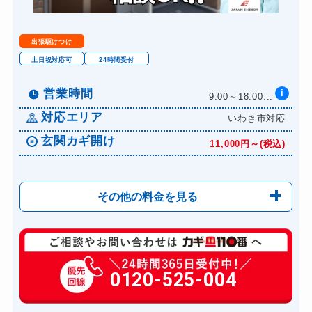
出張駆けつけ
土日祝対応可
24時間受付
営業時間
i
9:00～18:00...
対応エリア
いわき市対応
玄関カギ開け
11,000円～(税込)
その他の料金を見る
玄関カギ修理
6,600円～(税込)
玄関カギ作成
0120-525-004
14,300円～(税込)
玄関カギ交換
14,300円～(税込)