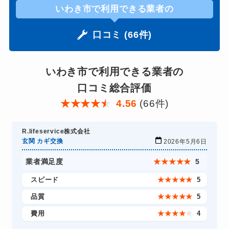
いわき市で利用できる業者の
口コミ (66件)
いわき市で利用できる業者の
口コミ総合評価
★
★
★
★
★
4.56
(66件)
R.lifeservice株式会社
玄関 カギ交換
2026年5月6日
業者満足度
★
★
★
★
★
5
スピード
★
★
★
★
★
5
品質
★
★
★
★
★
5
費用
★
★
★
★
★
4