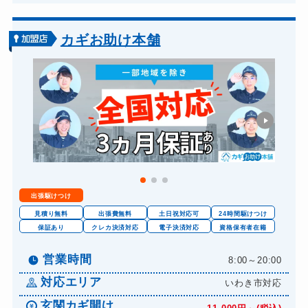
車カギ開け
13,200円～(税込)
バイクカギ開け
13,200円～(税込)
カギお助け本舗
バイクカギ作成
16,500円～(税込)
スーツケースカギ開け
8,800円～(税込)
スーツケースカギ作成
8,800円～(税込)
金庫カギ開け
14,300円～(税込)
金庫カギ修理
11,000円～(税込)
金庫カギ交換
11,000円～(税込)
出張駆けつけ
ロッカーカギ開け
8,800円～(税込)
見積り無料
出張費無料
土日祝対応可
24時間駆けつけ
ドアノブカギ開け
保証あり
クレカ決済対応
電子決済対応
資格保有者在籍
10,780円～(税込)
ドアノブカギ作成
8,800円～(税込)
営業時間
8:00～20:00
ドアノブカギ交換
11,000円～(税込)
対応エリア
いわき市対応
玄関カギ開け