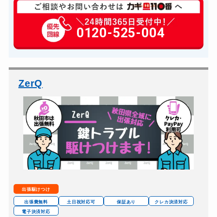
玄関カギ修理
6,600円～(税込)
玄関カギ作成
0120-525-004
14,300円～(税込)
玄関カギ交換
14,300円～(税込)
車カギ開け
13,200円～(税込)
バイクカギ開け
13,200円～(税込)
ZerQ
バイクカギ作成
16,500円～(税込)
スーツケースカギ開け
8,800円～(税込)
スーツケースカギ作成
8,800円～(税込)
金庫カギ開け
14,300円～(税込)
金庫カギ修理
11,000円～(税込)
金庫カギ交換
11,000円～(税込)
出張駆けつけ
ロッカーカギ開け
8,800円～(税込)
出張費無料
土日祝対応可
保証あり
クレカ決済対応
電子決済対応
ドアノブカギ開け