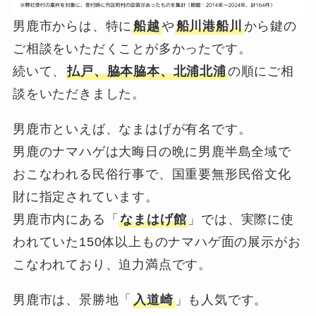
男鹿市からは、特に
船越
や
船川港船川
から鍵の
ご相談をいただくことが多かったです。
続いて、
払戸、脇本脇本、北浦北浦
の順にご相
談をいただきました。
男鹿市といえば、なまはげが有名です。
男鹿のナマハゲは大晦日の晩に男鹿半島全域で
おこなわれる民俗行事で、国重要無形民俗文化
財に指定されています。
男鹿市内にある「
なまはげ館
」では、実際に使
われていた150体以上ものナマハゲ面の展示がお
こなわれており、迫力満点です。
男鹿市は、景勝地「
入道崎
」も人気です。