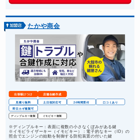
玄関カギ交換
14,300円～(税込)
車カギ開け
13,200円～(税込)
バイクカギ開け
13,200円～(税込)
たかや商会
バイクカギ作成
16,500円～(税込)
スーツケースカギ開け
8,800円～(税込)
金庫カギ開け
14,300円～(税込)
金庫カギ交換
11,000円～(税込)
ロッカーカギ開け
8,800円～(税込)
ドアノブカギ開け
10,780円～(税込)
出張駆けつけ
店舗合鍵作成
ドアノブカギ作成
8,800円～(税込)
見積り無料
土日祝対応可
24時間受付
口コミあり
即日カギ複製可
ドアノブカギ交換
11,000円～(税込)
ディンプルキー複製
イモビキー複製
※ディンプルキー：表面に複数の小さなくぼみがある鍵
※イモビライザーキー（イモビキー）：電子的なキー（ID）の
照合でエンジンの始動を制御する防犯装置の付いた鍵