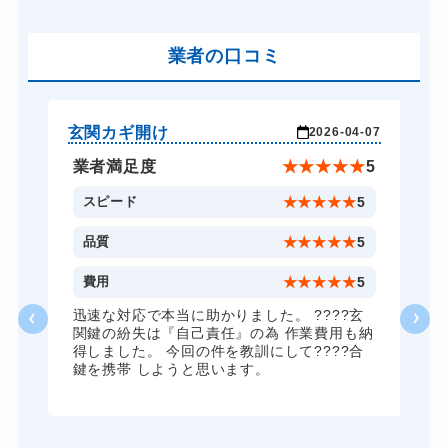
車カギ開け
13,200円～(税込)
バイクカギ開け
業者の口コミ
13,200円～(税込)
スーツケースカギ開け
8,800円～(税込)
金庫カギ開け
14,300円～(税込)
玄関カギ開け
玄
-19
2026-04-07
金庫カギ修理
11,000円～(税込)
★
3
業者満足度
★
★
★
★
★
5
ロッカーカギ開け
8,800円～(税込)
1
スピード
★
★
★
★
★
5
ドアノブカギ開け
10,780円～(税込)
3
品質
★
★
★
★
★
5
ドアノブカギ交換
11,000円～(税込)
1
費用
★
★
★
★
★
5
に
迅速な対応で本当に助かりました。 ????玄
に
関鍵の紛失は『自己責任』の為 作業費用も納
得しました。 今回の件を教訓にして????合
か
鍵を携帯 しようと思います。