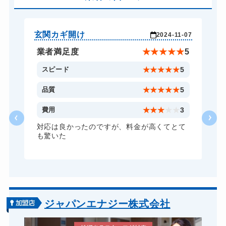
車カギ開け
13,200円～(税込)
バイクカギ開け
13,200円～(税込)
玄関カギ開け
玄
-07
2024-11-07
バイクカギ作成
16,500円～(税込)...
★
5
業者満足度
★
★
★
★
★
5
スーツケースカギ開け
8,800円～(税込)
5
スピード
★
★
★
★
★
5
スーツケースカギ作成
8,800円～(税込)
5
品質
★
★
★
★
★
5
金庫カギ開け
14,300円～(税込)
3
費用
★
★
★
★
★
3
金庫カギ修理
11,000円～(税込)
て
対応は良かったのですが、料金が高くてとて
も驚いた
金庫カギ交換
11,000円～(税込)
ロッカーカギ開け
8,800円～(税込)
ドアノブカギ開け
10,780円～(税込)
ドアノブカギ作成
8,800円～(税込)※...
ジャパンエナジー株式会社
ドアノブカギ交換
11,000円～(税込)