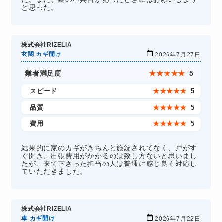
と思った。
株式会社RIZELIA
玄関 カギ開け
2026年7月27日
業者満足度
★
★
★
★
★
5
スピード
★
★
★
★
★
5
品質
★
★
★
★
★
5
費用
★
★
★
★
★
5
結果的に家のカギがきちんと施錠されてなく、戸がす
ぐ開き、出張費用がかかるのは致し方ないと思いまし
たが、来て下さった担当の人は普通に感じ良く対応し
ていただきました。
株式会社RIZELIA
車 カギ開け
2026年7月22日