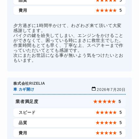
品質
★
★
★
★
★
5
費用
★
★
★
★
★
5
夕方過ぎに1時間半かけて、わざわざ来て頂いて大変
感謝してます。
バイクの鍵を紛失してしまい、エンジンをかけること
ができなくて、困っている時にまさに救世主でした。
作業時間もとても早く、丁寧な上、スペアキーまで作
っていただいてとても感謝です。
次にまたお世話になる事が無いよう気をつけたいとお
もいます。
株式会社RIZELIA
車 カギ開け
2026年7月20日
業者満足度
★
★
★
★
★
5
スピード
★
★
★
★
★
5
品質
★
★
★
★
★
5
費用
★
★
★
★
★
5