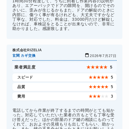
1時間30分程度して、うちに到着し作業内容の説明が
あり、エアーバックでドアの隙間を、開けるのでその
さいに、歪みが生じるかもまた、ドアの解錠のときに
内部に、傷つく事が有るけれども、大丈夫ですかなど
丁寧な、対応でした。料金は、33000円だけど解錠し
なければ、車検証をとることが出来ないので、非常に
助かりました。感謝致します。
株式会社RIZELIA
玄関 カギ交換
2026年7月27日
業者満足度
★
★
★
★
★
5
スピード
★
★
★
★
★
5
品質
★
★
★
★
★
5
費用
★
★
★
★
★
3
電話してから作業が終了するまでの時間がとても短か
った。対応していただいた業者の方もとても丁寧な受
け答えだった。ほかの部屋のドア鍵の相談にものって
くれて、おおよその見積もりも出してもらい、助かっ
た。また、鍵の不具合があったときにはお願いしよう