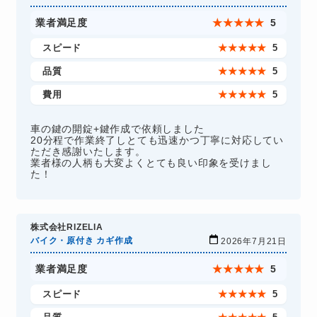
業者満足度
★
★
★
★
★
5
スピード
★
★
★
★
★
5
品質
★
★
★
★
★
5
費用
★
★
★
★
★
5
車の鍵の開錠+鍵作成で依頼しました
20分程で作業終了しとても迅速かつ丁寧に対応してい
ただき感謝いたします。
業者様の人柄も大変よくとても良い印象を受けまし
た！
株式会社RIZELIA
バイク・原付き カギ作成
2026年7月21日
業者満足度
★
★
★
★
★
5
スピード
★
★
★
★
★
5