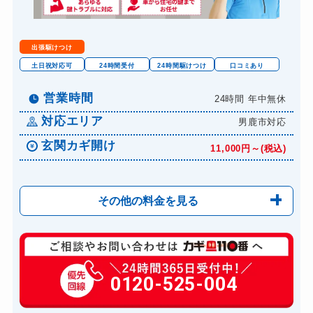
出張駆けつけ
土日祝対応可
24時間受付
24時間駆けつけ
口コミあり
営業時間
24時間 年中無休
対応エリア
男鹿市対応
玄関カギ開け
11,000円～(税込)
その他の料金を見る
玄関カギ修理
6,600円～(税込)
玄関カギ作成
0120-525-004
14,300円～(税込)
玄関カギ交換
14,300円～(税込)