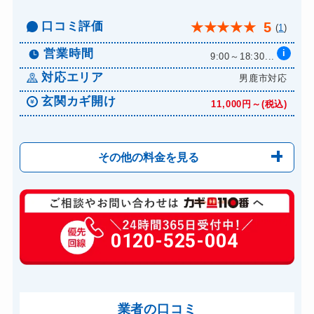
口コミ評価
5
★
★
★
★
★
(
1
)
営業時間
i
9:00～18:30...
対応エリア
男鹿市対応
玄関カギ開け
11,000円～(税込)
その他の料金を見る
玄関カギ複製
550円(税込)～
玄関カギ開け
0120-525-004
11,000円～(税込)
玄関カギ修理
6,600円～(税込)
玄関カギ作成
14,300円～(税込)
玄関カギ交換
業者の口コミ
14,300円～(税込)