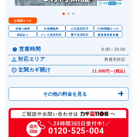
出張駆けつけ
見積り無料
出張費無料
土日祝対応可
24時間駆けつけ
保証あり
クレカ決済対応
電子決済対応
資格保有者在籍
営業時間
8:00～20:00
対応エリア
男鹿市対応
玄関カギ開け
11,000円～(税込)
その他の料金を見る
玄関カギ修理
6,600円～(税込)
玄関カギ作成
0120-525-004
14,300円～(税込)