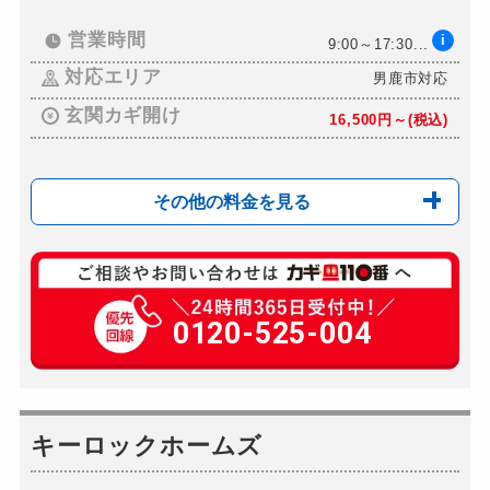
10,780円～(税込)
ドアノブカギ作成
営業時間
i
8,800円～(税込)
9:00～17:30...
ドアノブカギ交換
対応エリア
男鹿市対応
11,000円～(税込)
玄関カギ開け
16,500円～(税込)
その他の料金を見る
玄関カギ修理
別途お見積り
玄関カギ作成
0120-525-004
別途お見積り
玄関カギ交換
別途お見積り
スーツケースカギ開け
11,000円～(税込)
スーツケースカギ作成
キーロックホームズ
別途お見積り
金庫カギ開け
16,500円～(税込)