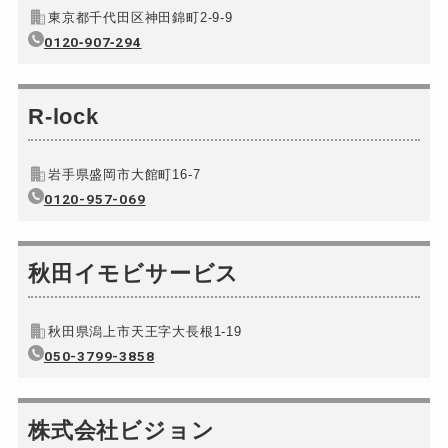
東京都千代田区神田錦町2-9-9
金庫カギ修理
別途お見積り
0120‐907‐294
金庫カギ交換
別途お見積り
ロッカーカギ開け
8,800円～(税込)
R-lock
ドアノブカギ開け
別途お見積り
ドアノブカギ作成
別途お見積り
岩手県盛岡市大館町16-7
ドアノブカギ交換
0120-957-069
別途お見積り
秋田イモビサービス
秋田県潟上市天王字大長根1-19
050-3799-3858
株式会社ビジョン