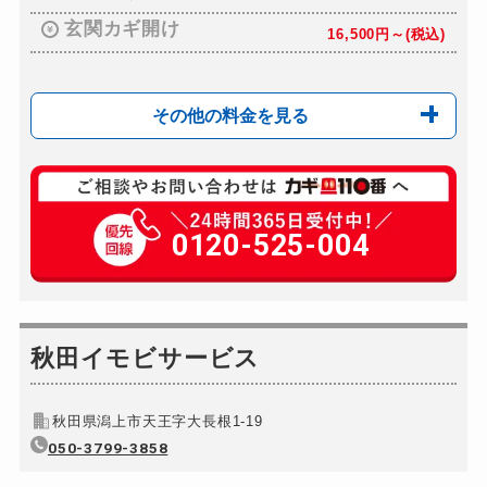
玄関カギ開け
16,500円～(税込)
その他の料金を見る
玄関カギ修理
別途お見積り
玄関カギ作成
0120-525-004
別途お見積り
玄関カギ交換
別途お見積り
スーツケースカギ開け
11,000円～(税込)
スーツケースカギ作成
秋田イモビサービス
別途お見積り
金庫カギ開け
16,500円～(税込)
秋田県潟上市天王字大長根1-19
金庫カギ修理
別途お見積り
050-3799-3858
金庫カギ交換
別途お見積り