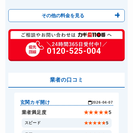
その他の料金を見る
玄関カギ修理
6,600円～(税込)
玄関カギ作成
0120-525-004
14,300円～(税込)
玄関カギ交換
14,300円～(税込)
車カギ開け
13,200円～(税込)
バイクカギ開け
業者の口コミ
13,200円～(税込)
スーツケースカギ開け
8,800円～(税込)
金庫カギ開け
14,300円～(税込)
玄関カギ開け
玄
-19
2026-04-07
金庫カギ修理
11,000円～(税込)
★
3
業者満足度
★
★
★
★
★
5
ロッカーカギ開け
8,800円～(税込)
1
スピード
★
★
★
★
★
5
ドアノブカギ開け