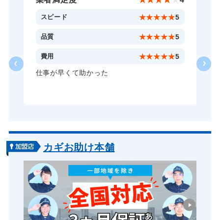
スーツケースカギ開け
8,800円～(税込)
5
スピード
★
★
★
★
★
5
金庫カギ開け
14,300円～(税込)
5
品質
★
★
★
★
★
5
金庫カギ修理
11,000円～(税込)
5
費用
★
★
★
★
★
5
金庫カギ交換
11,000円～(税込)
仕事が早くて助かった
ロッカーカギ開け
8,800円～(税込)
ドアノブカギ開け
10,780円～(税込)
ドアノブカギ作成
別途お見積り
ドアノブカギ交換
11,000円～(税込)
カギお助け本舗