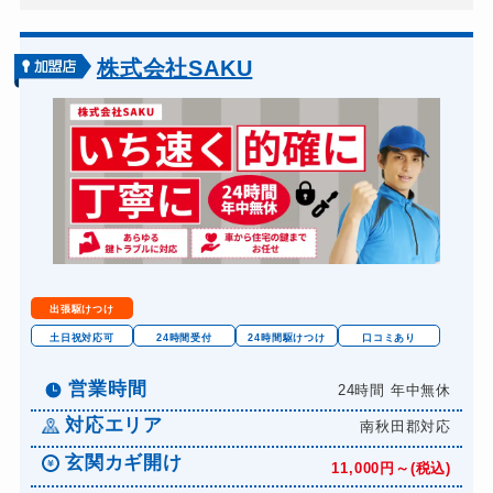
株式会社SAKU
出張駆けつけ
土日祝対応可
24時間受付
24時間駆けつけ
口コミあり
営業時間
24時間 年中無休
対応エリア
南秋田郡対応
玄関カギ開け
11,000円～(税込)