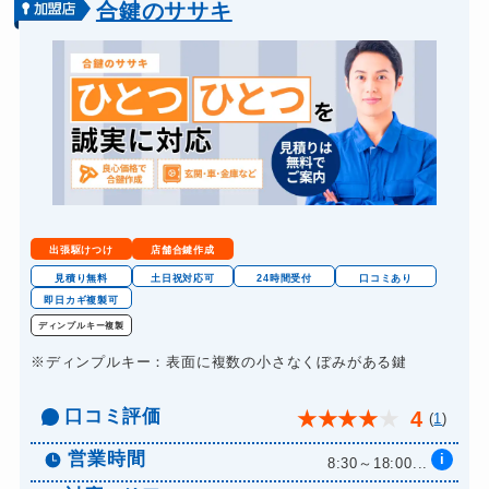
合鍵のササキ
ドアノブカギ交換
11,000円～(税込)
出張駆けつけ
店舗合鍵作成
見積り無料
土日祝対応可
24時間受付
口コミあり
即日カギ複製可
ディンプルキー複製
※ディンプルキー：表面に複数の小さなくぼみがある鍵
口コミ評価
4
★
★
★
★
★
(
1
)
営業時間
i
8:30～18:00...