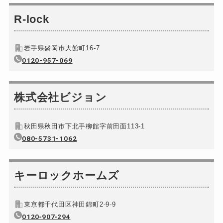
ロッカーカギ開け
8,800円～(税込)
R-lock
ドアノブカギ開け
別途お見積り
ドアノブカギ作成
別途お見積り
岩手県盛岡市大館町16-7
ドアノブカギ交換
0120-957-069
別途お見積り
株式会社ビジョン
秋田県秋田市下北手柳館字前田面113-1
080-5731-1062
キーロックホームズ
東京都千代田区神田錦町2-9-9
0120‐907‐294