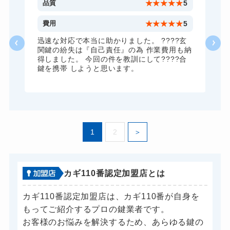
10,780円～(税込)
3
品質
★
★
★
★
★
5
ドアノブカギ交換
11,000円～(税込)
1
費用
★
★
★
★
★
5
に
迅速な対応で本当に助かりました。 ????玄
に
関鍵の紛失は『自己責任』の為 作業費用も納
得しました。 今回の件を教訓にして????合
か
鍵を携帯 しようと思います。
1
2
カギ110番認定加盟店とは
カギ110番認定加盟店は、カギ110番が自身を
もってご紹介するプロの鍵業者です。
お客様のお悩みを解決するため、あらゆる鍵の