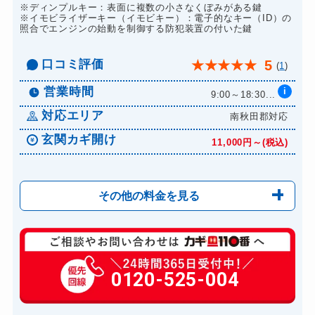
8,800円～(税込)
※ディンプルキー：表面に複数の小さなくぼみがある鍵
※イモビライザーキー（イモビキー）：電子的なキー（ID）の
ドアノブカギ交換
11,000円～(税込)
照合でエンジンの始動を制御する防犯装置の付いた鍵
口コミ評価
5
★
★
★
★
★
(
1
)
営業時間
i
9:00～18:30...
対応エリア
南秋田郡対応
玄関カギ開け
11,000円～(税込)
その他の料金を見る
玄関カギ複製
550円(税込)～
玄関カギ開け
0120-525-004
11,000円～(税込)
玄関カギ修理
6,600円～(税込)