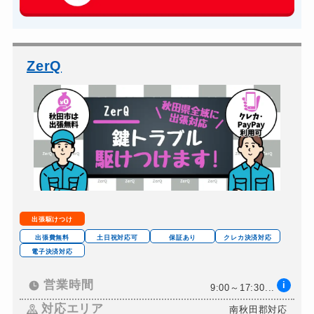
玄関カギ交換
14,300円～(税込)
車カギ開け
13,200円～(税込)
バイクカギ開け
13,200円～(税込)
ZerQ
バイクカギ作成
16,500円～(税込)
スーツケースカギ開け
8,800円～(税込)
金庫カギ開け
14,300円～(税込)
金庫カギ交換
11,000円～(税込)
ロッカーカギ開け
8,800円～(税込)
ドアノブカギ開け
10,780円～(税込)
出張駆けつけ
ドアノブカギ作成
8,800円～(税込)
出張費無料
土日祝対応可
保証あり
クレカ決済対応
電子決済対応
ドアノブカギ交換
11,000円～(税込)
営業時間
i
9:00～17:30...
対応エリア
南秋田郡対応