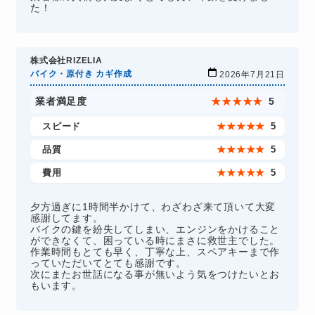
た！
株式会社RIZELIA
バイク・原付き カギ作成
2026年7月21日
業者満足度
★
★
★
★
★
5
スピード
★
★
★
★
★
5
品質
★
★
★
★
★
5
費用
★
★
★
★
★
5
夕方過ぎに1時間半かけて、わざわざ来て頂いて大変
感謝してます。
バイクの鍵を紛失してしまい、エンジンをかけること
ができなくて、困っている時にまさに救世主でした。
作業時間もとても早く、丁寧な上、スペアキーまで作
っていただいてとても感謝です。
次にまたお世話になる事が無いよう気をつけたいとお
もいます。