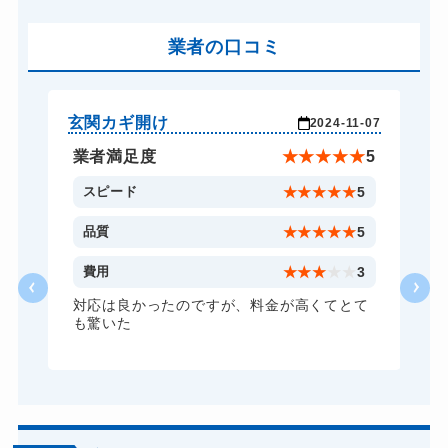
玄関カギ作成
14,300円～(税込)
玄関カギ交換
業者の口コミ
14,300円～(税込)
車カギ開け
13,200円～(税込)
バイクカギ開け
13,200円～(税込)
玄関カギ開け
玄
-07
2024-11-07
バイクカギ作成
16,500円～(税込)...
★
5
業者満足度
★
★
★
★
★
5
スーツケースカギ開け
8,800円～(税込)
5
スピード
★
★
★
★
★
5
スーツケースカギ作成
8,800円～(税込)
5
品質
★
★
★
★
★
5
金庫カギ開け
14,300円～(税込)
3
費用
★
★
★
★
★
3
金庫カギ修理
11,000円～(税込)
て
対応は良かったのですが、料金が高くてとて
も驚いた
金庫カギ交換
11,000円～(税込)
ロッカーカギ開け
8,800円～(税込)
ドアノブカギ開け
10,780円～(税込)
ドアノブカギ作成
8,800円～(税込)※...