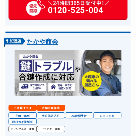
玄関カギ作成
0120-525-004
14,300円～(税込)
玄関カギ交換
14,300円～(税込)
車カギ開け
13,200円～(税込)
バイクカギ開け
13,200円～(税込)
たかや商会
バイクカギ作成
16,500円～(税込)
スーツケースカギ開け
8,800円～(税込)
スーツケースカギ作成
8,800円～(税込)
金庫カギ開け
14,300円～(税込)
金庫カギ修理
11,000円～(税込)
金庫カギ交換
11,000円～(税込)
出張駆けつけ
店舗合鍵作成
ロッカーカギ開け
8,800円～(税込)
見積り無料
土日祝対応可
24時間受付
口コミあり
即日カギ複製可
ドアノブカギ開け
10,780円～(税込)
ディンプルキー複製
イモビキー複製
ドアノブカギ作成