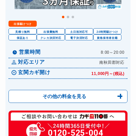
出張駆けつけ
見積り無料
出張費無料
土日祝対応可
24時間駆けつけ
保証あり
クレカ決済対応
電子決済対応
資格保有者在籍
営業時間
8:00～20:00
対応エリア
南秋田郡対応
玄関カギ開け
11,000円～(税込)
その他の料金を見る
玄関カギ修理
6,600円～(税込)
玄関カギ作成
0120-525-004
14,300円～(税込)