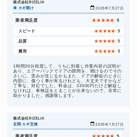
株式会社RIZELIA
車 カギ開け
2026年7月27日
業者満足度
★
★
★
★
★
5
スピード
★
★
★
★
★
5
品質
★
★
★
★
★
5
費用
★
★
★
★
★
5
1時間30分程度して、うちに到着し作業内容の説明が
あり、エアーバックでドアの隙間を、開けるのでその
さいに、歪みが生じるかもまた、ドアの解錠のときに
内部に、傷つく事が有るけれども、大丈夫ですかなど
丁寧な、対応でした。料金は、33000円だけど解錠し
なければ、車検証をとることが出来ないので、非常に
助かりました。感謝致します。
株式会社RIZELIA
玄関 カギ交換
2026年7月27日
業者満足度
★
★
★
★
★
5