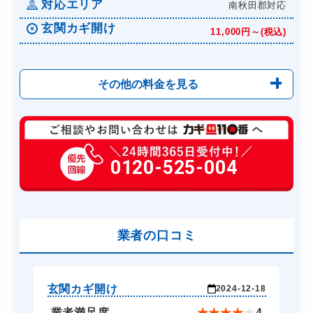
対応エリア
南秋田郡対応
玄関カギ開け
11,000円～(税込)
その他の料金を見る
玄関カギ複製
550円(税込)～
玄関カギ開け
0120-525-004
11,000円～(税込)
玄関カギ修理
6,600円～(税込)
玄関カギ作成
14,300円～(税込)
玄関カギ交換
業者の口コミ
14,300円～(税込)
車カギ開け
13,200円～(税込)
バイクカギ開け
13,200円～(税込)
玄関カギ開け
玄
-18
2024-12-18
バイクカギ作成
別途お見積り
★
4
業者満足度
★
★
★
★
★
4