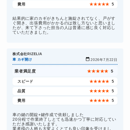
費用
★
★
★
★
★
5
結果的に家のカギがきちんと施錠されてなく、戸がす
ぐ開き、出張費用がかかるのは致し方ないと思いまし
たが、来て下さった担当の人は普通に感じ良く対応し
ていただきました。
株式会社RIZELIA
車 カギ開け
2026年7月22日
業者満足度
★
★
★
★
★
5
スピード
★
★
★
★
★
5
品質
★
★
★
★
★
5
費用
★
★
★
★
★
5
車の鍵の開錠+鍵作成で依頼しました
20分程で作業終了しとても迅速かつ丁寧に対応してい
ただき感謝いたします。
業者様の人柄も大変よくとても良い印象を受けまし