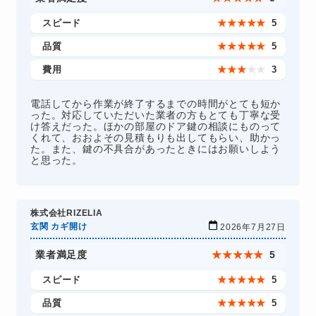
スピード
★
★
★
★
★
5
品質
★
★
★
★
★
5
費用
★
★
★
★
★
3
電話してから作業が終了するまでの時間がとても短か
った。対応していただいた業者の方もとても丁寧な受
け答えだった。ほかの部屋のドア鍵の相談にものって
くれて、おおよその見積もりも出してもらい、助かっ
た。また、鍵の不具合があったときにはお願いしよう
と思った。
株式会社RIZELIA
玄関 カギ開け
2026年7月27日
業者満足度
★
★
★
★
★
5
スピード
★
★
★
★
★
5
品質
★
★
★
★
★
5