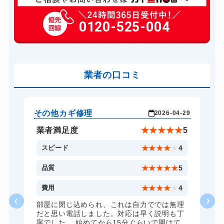
玄関カギ修理
6,600円～(税込)
玄関カギ交換
0120-525-004
14,300円～(税込)
金庫カギ開け
14,300円～(税込)
業者の口コミ
その他カギ修理
そ
-29
2026-04-29
★
5
業者満足度
★
★
★
★
★
5
4
スピード
★
★
★
★
★
4
5
品質
★
★
★
★
★
5
4
費用
★
★
★
★
★
4
理
部屋に閉じ込められ、これは自力ででは無理
丁
だと思い電話しました。対応は早く説明も丁
寧でした。 始めてから15分ぐらいで開けて