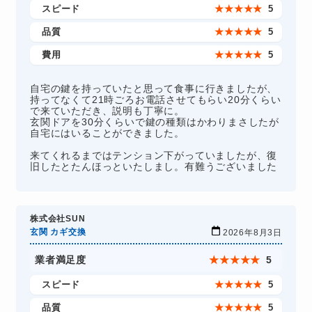
スピード
★
★
★
★
★
5
品質
★
★
★
★
★
5
費用
★
★
★
★
★
5
自宅の鍵を持っていたと思って食事に行きましたが、
持ってなくて21時ごろお電話させてもらい20分くらい
で来ていただき、説明も丁寧に。
玄関ドアを30分くらいで鍵の種類はかわりまさしたが
自宅にはいることができました。
来てくれるまではテンション下がっていましたが、復
旧したとたんほっといたしまし。有難うございました
株式会社SUN
玄関 カギ交換
2026年8月3日
業者満足度
★
★
★
★
★
5
スピード
★
★
★
★
★
5
品質
★
★
★
★
★
5