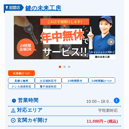
鍵の未来工房
出張駆けつけ
見積り無料
土日祝対応可
24時間受付
24時間駆けつけ
クレカ決済対応
電子決済対応
営業時間
i
10:00～19:0...
対応エリア
宇陀郡対応
玄関カギ開け
11,000円～(税込)