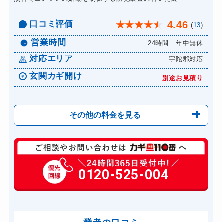
口コミ評価
4.46
★
★
★
★
★
(
13
)
営業時間
24時間 年中無休
対応エリア
宇陀郡対応
玄関カギ開け
別途お見積り
その他の料金を見る
玄関カギ開け
別途お見積り
玄関カギ修理
0120-525-004
別途お見積り
玄関カギ作成
別途お見積り
玄関カギ交換
別途お見積り
車カギ開け