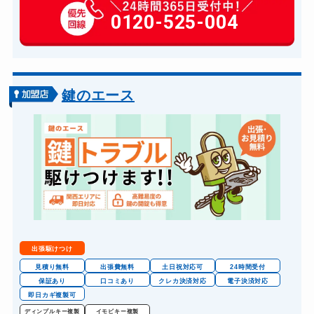
玄関カギ修理
0120-525-004
6,600円～(税込)
玄関カギ交換
14,300円～(税込)
スーツケースカギ開け
8,800円～(税込)
金庫カギ開け
14,300円～(税込)
鍵のエース
ロッカーカギ開け
8,800円～(税込)
ドアノブカギ開け
10,780円～(税込)
ドアノブカギ交換
11,000円～(税込)
出張駆けつけ
見積り無料
出張費無料
土日祝対応可
24時間受付
保証あり
口コミあり
クレカ決済対応
電子決済対応
即日カギ複製可
ディンプルキー複製
イモビキー複製