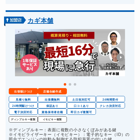
車カギ開け
13,200円～(税込)
バイクカギ開け
13,200円～(税込)
カギ本舗
バイクカギ作成
16,500円～(税込)
スーツケースカギ開け
8,800円～(税込)
金庫カギ開け
14,300円～(税込)
金庫カギ交換
11,000円～(税込)
ロッカーカギ開け
8,800円～(税込)
ドアノブカギ開け
10,780円～(税込)
出張駆けつけ
店舗合鍵作成
ドアノブカギ作成
8,800円～(税込)
見積り無料
出張費無料
土日祝対応可
24時間受付
ドアノブカギ交換
24時間駆けつけ
保証あり
口コミあり
クレカ決済対応
11,000円～(税込)
電子決済対応
資格保有者在籍
即日カギ複製可
ディンプルキー複製
イモビキー複製
※ディンプルキー：表面に複数の小さなくぼみがある鍵
※イモビライザーキー（イモビキー）：電子的なキー（ID）の
照合でエンジンの始動を制御する防犯装置の付いた鍵