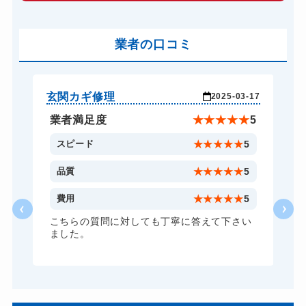
バイクカギ開け
13,200円～(税込)
バイクカギ作成
業者の口コミ
16,500円～(税込)
スーツケースカギ開け
8,800円～(税込)
スーツケースカギ作成
8,800円～(税込)
玄関カギ修理
玄
-25
2025-03-17
金庫カギ開け
14,300円～(税込)
★
5
業者満足度
★
★
★
★
★
5
金庫カギ修理
11,000円～(税込)
5
スピード
★
★
★
★
★
5
金庫カギ交換
11,000円～(税込)
5
品質
★
★
★
★
★
5
ロッカーカギ開け
8,800円～(税込)
5
費用
★
★
★
★
★
5
ドアノブカギ開け
10,780円～(税込)
頼
こちらの質問に対しても丁寧に答えて下さい
ました。
ドアノブカギ交換
11,000円～(税込)