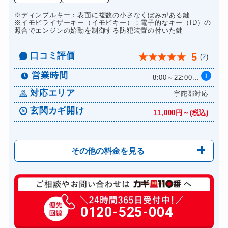
※ディンプルキー：表面に複数の小さなくぼみがある鍵
※イモビライザーキー（イモビキー）：電子的なキー（ID）の
照合でエンジンの始動を制御する防犯装置の付いた鍵
口コミ評価
5
★
★
★
★
★
(
2
)
営業時間
i
8:00～22:00...
対応エリア
宇陀郡対応
玄関カギ開け
11,000円～(税込)
その他の料金を見る
玄関カギ修理
6,600円～(税込)
玄関カギ交換
0120-525-004
14,300円～(税込)
車カギ開け
13,200円～(税込)