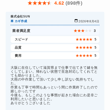
★
★
★
★
★
4.62
(898件)
株式会社SUN
車 カギ作成
2026年8月4日
業者満足度
★
★
★
★
★
3
スピード
★
★
★
★
★
5
品質
★
★
★
★
★
5
費用
★
★
★
★
★
5
大阪に在住していて滋賀県まで仕事で出てきて鍵を無
くしてしまい。帰れない状態で至急対応してくれてと
ても助かりました。
大雨の中作業して頂いて少し申し訳ない気持ちでし
た。
作業も丁寧で時間もあっという間に作業終了したので
嬉しかったです
今後も、もしこのような事態が起きた場合にわ是非ご
利用したいと思いました。
ありがとうございました