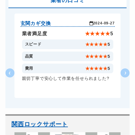
業者の口コミ
別途お見積り
バイクカギ開け
別途お見積り
バイクカギ作成
別途お見積り
玄関カギ交換
玄
-12
2024-09-27
スーツケースカギ開け
別途お見積り
★
4
業者満足度
★
★
★
★
★
5
スーツケースカギ作成
別途お見積り
4
スピード
★
★
★
★
★
5
金庫カギ開け
別途お見積り
4
品質
★
★
★
★
★
5
金庫カギ修理
別途お見積り
2
費用
★
★
★
★
★
5
金庫カギ交換
別途お見積り
親切丁寧で安心して作業を任せられました?
ロッカーカギ開け
別途お見積り
ドアノブカギ開け
別途お見積り
ドアノブカギ作成
別途お見積り
ドアノブカギ交換
別途お見積り
関西ロックサポート