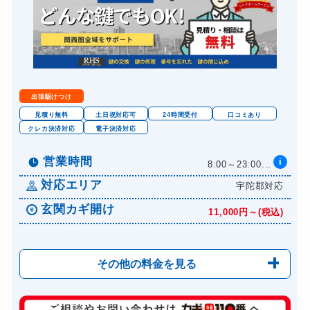
出張駆けつけ
見積り無料
土日祝対応可
24時間受付
口コミあり
クレカ決済対応
電子決済対応
営業時間
i
8:00～23:00...
対応エリア
宇陀郡対応
玄関カギ開け
11,000円～(税込)
その他の料金を見る