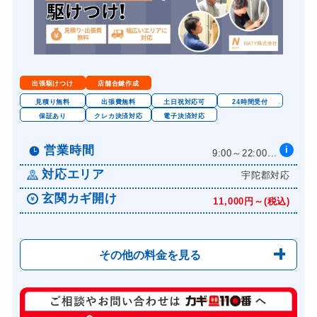
8,800円～(税込)
金庫カギ開け
14,300円～(税込)
金庫カギ修理
11,000円～(税込)
金庫カギ交換
11,000円～(税込)
出張駆けつけ
店舗合鍵作成
ロッカーカギ開け
8,800円～(税込)
見積り無料
出張費無料
土日祝対応可
24時間受付
保証あり
クレカ決済対応
電子決済対応
ドアノブカギ開け
10,780円～(税込)
ドアノブカギ作成
営業時間
i
8,800円～(税込)
9:00～22:00...
ドアノブカギ交換
対応エリア
宇陀郡対応
11,000円～(税込)
玄関カギ開け
11,000円～(税込)
その他の料金を見る
玄関カギ開け
11,000円～(税込)