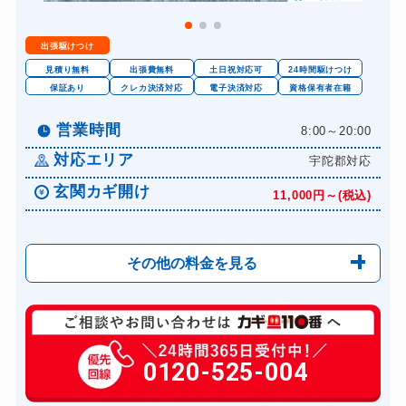
出張駆けつけ
見積り無料
出張費無料
土日祝対応可
24時間駆けつけ
保証あり
クレカ決済対応
電子決済対応
資格保有者在籍
営業時間
8:00～20:00
対応エリア
宇陀郡対応
玄関カギ開け
11,000円～(税込)
その他の料金を見る
玄関カギ修理
6,600円～(税込)
玄関カギ作成
0120-525-004
14,300円～(税込)
玄関カギ交換
14,300円～(税込)