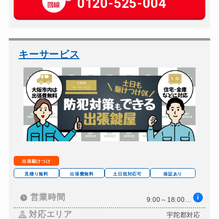
0120-525-004
玄関カギ修理
別途お見積り
玄関カギ作成
別途お見積り
玄関カギ交換
別途お見積り
キーサービス
車カギ開け
別途お見積り
バイクカギ開け
別途お見積り
バイクカギ作成
別途お見積り
スーツケースカギ開け
別途お見積り
スーツケースカギ作成
別途お見積り
金庫カギ開け
別途お見積り
出張駆けつけ
金庫カギ修理
別途お見積り
見積り無料
出張費無料
土日祝対応可
保証あり
金庫カギ交換
別途お見積り
営業時間
i
9:00～18:00...
ロッカーカギ開け
別途お見積り
対応エリア
宇陀郡対応