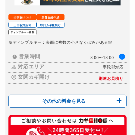
金庫カギ修理
8,000円～(税込)
金庫カギ交換
12,000円～(税込)
出張駆けつけ
店舗合鍵作成
ロッカーカギ開け
6,000円～(税込)
土日祝対応可
即日カギ複製可
ディンプルキー複製
ドアノブカギ開け
8,000円～(税込)
※ディンプルキー：表面に複数の小さなくぼみがある鍵
ドアノブカギ作成
8,000円～(税込)
ドアノブカギ交換
営業時間
i
10,000円～(税込)
8:00〜18:00...
対応エリア
宇陀郡対応
玄関カギ開け
別途お見積り
その他の料金を見る
玄関カギ複製
600円(税込)～
玄関カギ開け
別途お見積り