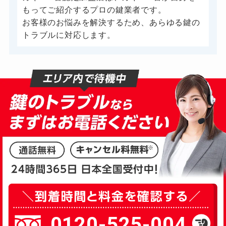
ドアノブカギ作成
別途お見積り
もってご紹介するプロの鍵業者です。
お客様のお悩みを解決するため、あらゆる鍵の
ドアノブカギ交換
別途お見積り
トラブルに対応します。
0120-525-004