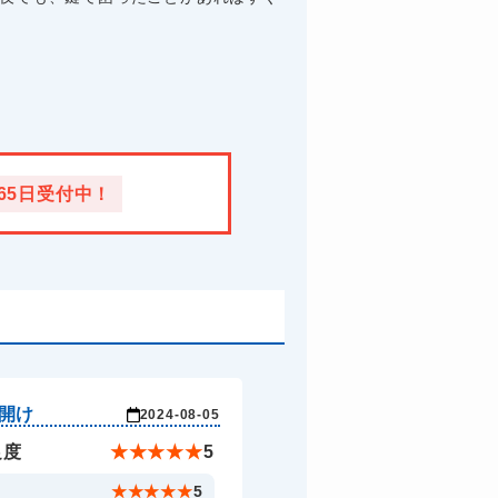
365日受付中！
開け
2024-08-05
足度
★
★
★
★
★
5
ド
★
★
★
★
★
5