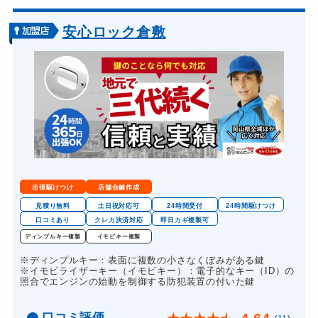
車カギ開け
13,200円～(税込)
バイクカギ開け
13,200円～(税込)
安心ロック倉敷
バイクカギ作成
16,500円～(税込)
スーツケースカギ開け
8,800円～(税込)
スーツケースカギ作成
8,800円～(税込)
金庫カギ開け
14,300円～(税込)
金庫カギ修理
11,000円～(税込)
金庫カギ交換
11,000円～(税込)
出張駆けつけ
店舗合鍵作成
ロッカーカギ開け
8,800円～(税込)
見積り無料
土日祝対応可
24時間受付
24時間駆けつけ
口コミあり
クレカ決済対応
即日カギ複製可
ドアノブカギ開け
10,780円～(税込)
ディンプルキー複製
イモビキー複製
ドアノブカギ作成
8,800円～(税込)
※ディンプルキー：表面に複数の小さなくぼみがある鍵
※イモビライザーキー（イモビキー）：電子的なキー（ID）の
ドアノブカギ交換
11,000円～(税込)
照合でエンジンの始動を制御する防犯装置の付いた鍵
口コミ評価