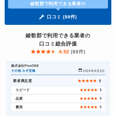
綾歌郡で利用できる業者の
口コミ (88件)
綾歌郡で利用できる業者の
口コミ総合評価
★
★
★
★
★
4.52
(88件)
株式会社PlusONE
その他 カギ交換
2026年8月3日
業者満足度
★
★
★
★
★
5
スピード
★
★
★
★
★
5
品質
★
★
★
★
★
5
費用
★
★
★
★
★
5