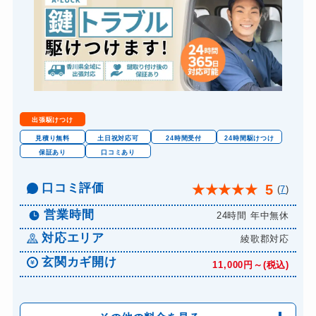
出張駆けつけ
見積り無料
土日祝対応可
24時間受付
24時間駆けつけ
保証あり
口コミあり
口コミ評価
5
★
★
★
★
★
(
7
)
営業時間
24時間 年中無休
対応エリア
綾歌郡対応
玄関カギ開け
11,000円～(税込)