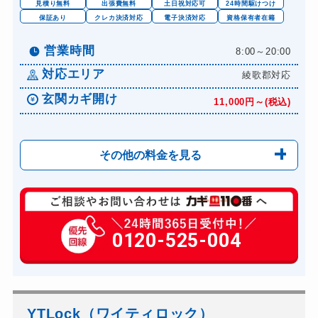
見積り無料
出張費無料
土日祝対応可
24時間駆けつけ
保証あり
クレカ決済対応
電子決済対応
資格保有者在籍
営業時間
8:00～20:00
対応エリア
綾歌郡対応
玄関カギ開け
11,000円～(税込)
その他の料金を見る
玄関カギ修理
6,600円～(税込)
玄関カギ作成
0120-525-004
14,300円～(税込)
玄関カギ交換
14,300円～(税込)
車カギ開け
13,200円～(税込)
バイクカギ開け
13,200円～(税込)
YTLock（ワイティロック）