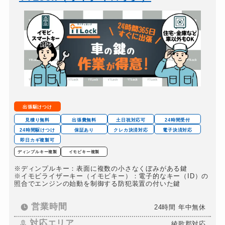
バイクカギ作成
16,500円～(税込)
スーツケースカギ開け
8,800円～(税込)
金庫カギ開け
14,300円～(税込)
金庫カギ交換
11,000円～(税込)
ロッカーカギ開け
8,800円～(税込)
ドアノブカギ開け
10,780円～(税込)
出張駆けつけ
ドアノブカギ作成
8,800円～(税込)
見積り無料
出張費無料
土日祝対応可
24時間受付
24時間駆けつけ
保証あり
クレカ決済対応
電子決済対応
ドアノブカギ交換
11,000円～(税込)
即日カギ複製可
ディンプルキー複製
イモビキー複製
※ディンプルキー：表面に複数の小さなくぼみがある鍵
※イモビライザーキー（イモビキー）：電子的なキー（ID）の
照合でエンジンの始動を制御する防犯装置の付いた鍵
営業時間
24時間 年中無休
対応エリア
綾歌郡対応