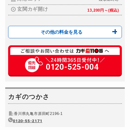
玄関カギ開け
13,200円～(税込)
その他の料金を見る
玄関カギ修理
8,800円～(税込)
玄関カギ交換
0120-525-004
16,500円～(税込)
車カギ開け
13,200円～(税込)
バイクカギ開け
13,200円～(税込)
バイクカギ作成
カギのつかさ
16,500円～(税込)
スーツケースカギ開け
8,800円～(税込)
香川県丸亀市原田町2196-1
スーツケースカギ作成
別途お見積り
0120-55-2171
金庫カギ開け
別途お見積り