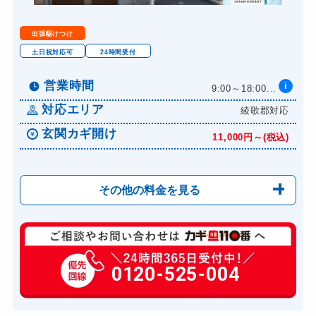
出張駆けつけ
土日祝対応可
24時間受付
営業時間
i
9:00～18:00...
対応エリア
綾歌郡対応
玄関カギ開け
11,000円～(税込)
その他の料金を見る
玄関カギ修理
6,600円～(税込)
玄関カギ作成
0120-525-004
14,300円～(税込)
玄関カギ交換
14,300円～(税込)