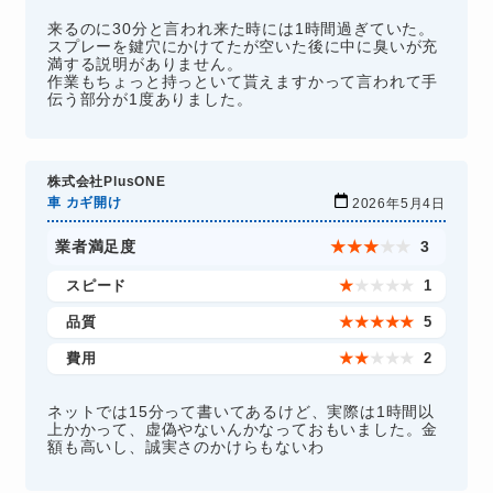
来るのに30分と言われ来た時には1時間過ぎていた。
スプレーを鍵穴にかけてたが空いた後に中に臭いが充
満する説明がありません。
作業もちょっと持っといて貰えますかって言われて手
伝う部分が1度ありました。
株式会社PlusONE
車 カギ開け
2026年5月4日
業者満足度
★
★
★
★
★
3
スピード
★
★
★
★
★
1
品質
★
★
★
★
★
5
費用
★
★
★
★
★
2
ネットでは15分って書いてあるけど、実際は1時間以
上かかって、虚偽やないんかなっておもいました。金
額も高いし、誠実さのかけらもないわ