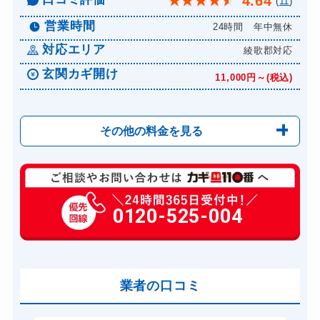
4.64
★
★
★
★
★
(
11
)
営業時間
24時間 年中無休
対応エリア
綾歌郡対応
玄関カギ開け
11,000円～(税込)
その他の料金を見る
玄関カギ複製
660円(税込)～
玄関カギ開け
0120-525-004
11,000円～(税込)
玄関カギ修理
6,600円～(税込)
玄関カギ作成
14,300円～(税込)
玄関カギ交換
業者の口コミ
14,300円～(税込)
車カギ開け
13,200円～(税込)