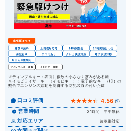
出張駆けつけ
見積り無料
土日祝対応可
24時間受付
24時間駆けつけ
保証あり
口コミあり
クレカ決済対応
電子決済対応
即日カギ複製可
ディンプルキー複製
イモビキー複製
※ディンプルキー：表面に複数の小さなくぼみがある鍵
※イモビライザーキー（イモビキー）：電子的なキー（ID）の
照合でエンジンの始動を制御する防犯装置の付いた鍵
口コミ評価
4.56
★
★
★
★
★
(
9
)
営業時間
24時間 年中無休
対応エリア
綾歌郡対応
玄関カギ開け