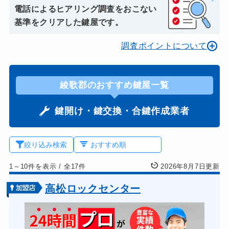
電話によるヒアリング調査をおこない
基準をクリアした鍵屋です。
調査ポイントについて
綾歌郡のおすすめ鍵屋一覧
鍵開け・鍵交換・合鍵作成業者
絞り込み検索
1～10件を表示
/
全17件
2026年8月7日更新
高松ロックセンター