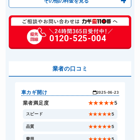
その他の料金を見る
玄関カギ修理
6,600円～(税込)
玄関カギ交換
0120-525-004
14,300円～(税込)
バイクカギ作成
16,500円～(税込)
業者の口コミ
車カギ開け
玄
-07
2025-06-23
★
5
業者満足度
★
★
★
★
★
5
5
スピード
★
★
★
★
★
5
5
品質
★
★
★
★
★
5
4
費用
★
★
★
★
★
5