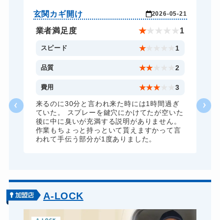
バイクカギ開け
13,200円～(税込)
玄関カギ開け
玄
-02
2026-05-21
バイクカギ作成
16,500円～(税込)
★
5
業者満足度
★
★
★
★
★
1
スーツケースカギ開け
8,800円～(税込)
5
スピード
★
★
★
★
★
1
スーツケースカギ作成
8,800円～(税込)
5
品質
★
★
★
★
★
2
金庫カギ開け
14,300円～(税込)
5
費用
★
★
★
★
★
3
金庫カギ修理
11,000円～(税込)
た
来るのに30分と言われ来た時には1時間過ぎ
っ
ていた。 スプレーを鍵穴にかけてたが空いた
金庫カギ交換
11,000円～(税込)
後に中に臭いが充満する説明がありません。
作業もちょっと持っといて貰えますかって言
ロッカーカギ開け
8,800円～(税込)
われて手伝う部分が1度ありました。
ドアノブカギ開け
10,780円～(税込)
ドアノブカギ作成
8,800円～(税込)
ドアノブカギ交換
11,000円～(税込)
A-LOCK