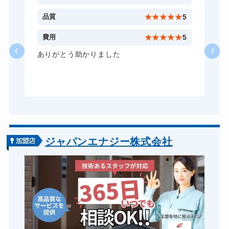
ロッカーカギ開け
8,800円～(税込)
5
品質
★
★
★
★
★
5
ドアノブカギ開け
10,780円～(税込)
4
費用
★
★
★
★
★
5
ドアノブカギ交換
11,000円～(税込)
。
ありがとう助かりました
ー
る
ジャパンエナジー株式会社