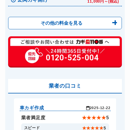
11,000円～(税込)
その他の料金を見る
玄関カギ修理
6,600円～(税込)
玄関カギ交換
0120-525-004
14,300円～(税込)
車カギ開け
13,200円～(税込)
バイクカギ開け
13,200円～(税込)
バイクカギ作成
業者の口コミ
16,500円～(税込)
スーツケースカギ開け
8,800円～(税込)
金庫カギ開け
14,300円～(税込)
車カギ作成
車
-28
2025-12-22
金庫カギ修理
11,000円～(税込)
★
4
業者満足度
★
★
★
★
★
5
金庫カギ交換
11,000円～(税込)
5
スピード
★
★
★
★
★
5