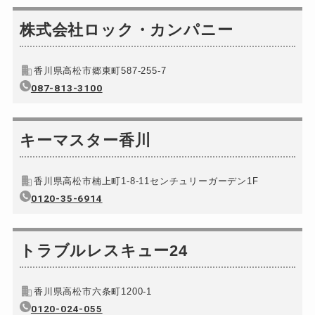
金庫カギ修理
別途お見積り
株式会社ロック・カンパニー
金庫カギ交換
別途お見積り
ロッカーカギ開け
11,000円～(税込)
香川県高松市郷東町587-255-7
ドアノブカギ開け
087-813-3100
室内錠11,000円～(...
ドアノブカギ作成
別途お見積り
ドアノブカギ交換
キーマスター香川
別途お見積り
香川県高松市楠上町1-8-11センチュリーガーデン1F
0120-35-6914
トラブルレスキュー24
香川県高松市六条町1200-1
0120-024-055