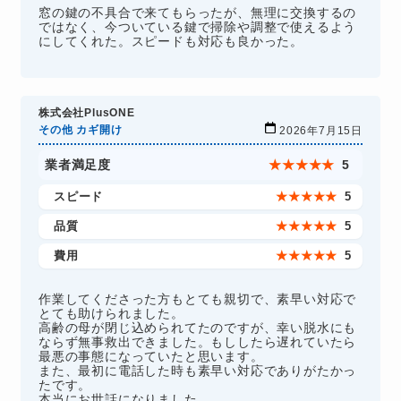
窓の鍵の不具合で来てもらったが、無理に交換するの
ではなく、今ついている鍵で掃除や調整で使えるよう
にしてくれた。スピードも対応も良かった。
株式会社PlusONE
その他 カギ開け
2026年7月15日
業者満足度
★
★
★
★
★
5
スピード
★
★
★
★
★
5
品質
★
★
★
★
★
5
費用
★
★
★
★
★
5
作業してくださった方もとても親切で、素早い対応で
とても助けられました。
高齢の母が閉じ込められてたのですが、幸い脱水にも
ならず無事救出できました。もししたら遅れていたら
最悪の事態になっていたと思います。
また、最初に電話した時も素早い対応でありがたかっ
たです。
本当にお世話になりました。