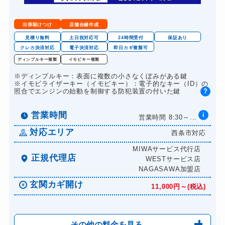
8,800円～(税込)
ドアノブカギ開け
10,780円～(税込)
出張駆けつけ
店舗合鍵作成
ドアノブカギ作成
8,800円～(税込)
見積り無料
土日祝対応可
24時間受付
保証あり
クレカ決済対応
電子決済対応
即日カギ複製可
ドアノブカギ交換
11,000円～(税込)
ディンプルキー複製
イモビキー複製
※ディンプルキー：表面に複数の小さなくぼみがある鍵
※イモビライザーキー（イモビキー）：電子的なキー（ID）の
?
照合でエンジンの始動を制御する防犯装置の付いた鍵
営業時間
i
営業時間 8:30～...
対応エリア
西条市対応
MIWAサービス代行店
正規代理店
WESTサービス店
NAGASAWA加盟店
玄関カギ開け
11,000円～(税込)
その他の料金を見る