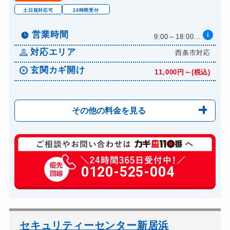
ロッカーカギ開け
8,800円～(税込)
土日祝対応可
24時間受付
ドアノブカギ開け
10,780円～(税込)
営業時間
i
9:00～18:00...
ドアノブカギ交換
11,000円～(税込)
対応エリア
西条市対応
玄関カギ開け
11,000円～(税込)
その他の料金を見る
玄関カギ修理
6,600円～(税込)
玄関カギ作成
0120-525-004
14,300円～(税込)
玄関カギ交換
14,300円～(税込)
車カギ開け
13,200円～(税込)
バイクカギ開け
13,200円～(税込)
セキュリティーセンター新居浜