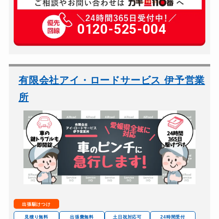
玄関カギ修理
5,500円～(税込)
玄関カギ作成
0120-525-004
別途お見積り
玄関カギ交換
13,200円～(税込)
車カギ開け
7,700円～(税込)
バイクカギ開け
別途お見積り
有限会社アイ・ロードサービス 伊予営業
バイクカギ作成
7,700円～(税込)
所
スーツケースカギ開け
別途お見積り
金庫カギ開け
13,200円～(税込)
ロッカーカギ開け
5,500円～(税込)
ドアノブカギ交換
8,800円～(税込)
出張駆けつけ
見積り無料
出張費無料
土日祝対応可
24時間受付