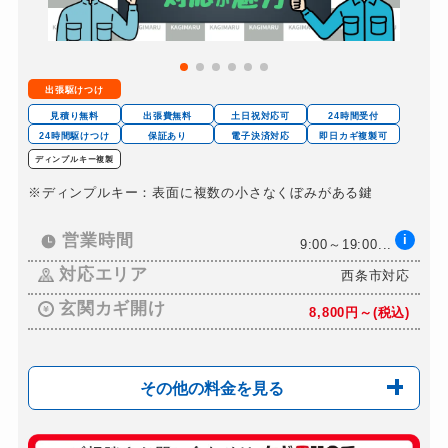
別途お見積り
金庫カギ開け
別途お見積り
金庫カギ修理
別途お見積り
出張駆けつけ
金庫カギ交換
別途お見積り
見積り無料
出張費無料
土日祝対応可
24時間受付
ロッカーカギ開け
24時間駆けつけ
保証あり
電子決済対応
即日カギ複製可
6,600円～(税込)
ディンプルキー複製
ドアノブカギ開け
6,600円～(税込)
※ディンプルキー：表面に複数の小さなくぼみがある鍵
ドアノブカギ作成
別途お見積り
営業時間
i
ドアノブカギ交換
9:00～19:00...
7,700円～(税込)
対応エリア
西条市対応
玄関カギ開け
8,800円～(税込)
その他の料金を見る