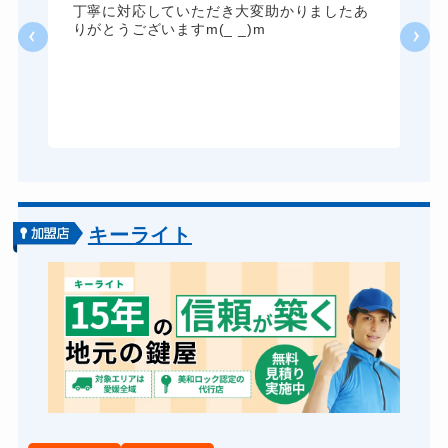
だ
丁寧に対応していただき大変助かりましたあ
い
りがとうございますm(_ _)m
す
対
し
方
ま
キーライト