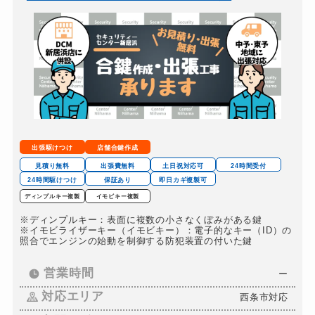
バイクカギ作成
16,500円～(税込)
スーツケースカギ開け
8,800円～(税込)
スーツケースカギ作成
8,800円～(税込)
金庫カギ開け
14,300円～(税込)
金庫カギ修理
11,000円～(税込)
金庫カギ交換
11,000円～(税込)
出張駆けつけ
店舗合鍵作成
ロッカーカギ開け
8,800円～(税込)
見積り無料
出張費無料
土日祝対応可
24時間受付
24時間駆けつけ
保証あり
即日カギ複製可
ドアノブカギ開け
10,780円～(税込)
ディンプルキー複製
イモビキー複製
ドアノブカギ作成
8,800円～(税込)
※ディンプルキー：表面に複数の小さなくぼみがある鍵
※イモビライザーキー（イモビキー）：電子的なキー（ID）の
ドアノブカギ交換
11,000円～(税込)
照合でエンジンの始動を制御する防犯装置の付いた鍵
営業時間
ー
対応エリア
西条市対応