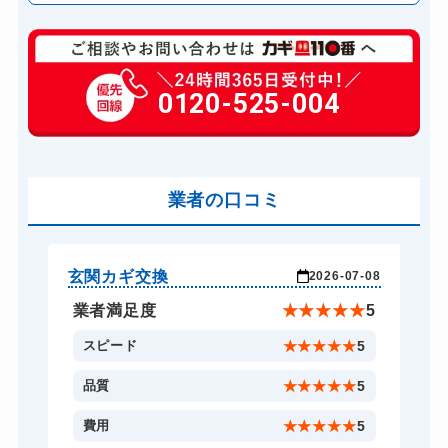
玄関カギ修理
6,600円～(税込)
玄関カギ作成
0120-525-004
14,300円～(税込)
玄関カギ交換
14,300円～(税込)
スーツケースカギ開け
8,800円～(税込)
金庫カギ開け
業者の口コミ
14,300円～(税込)
ロッカーカギ開け
8,800円～(税込)
ドアノブカギ開け
10,780円～(税込)
玄関カギ交換
玄
-01
2026-07-08
★
5
業者満足度
★
★
★
★
★
5
5
スピード
★
★
★
★
★
5
5
品質
★
★
★
★
★
5
5
費用
★
★
★
★
★
5