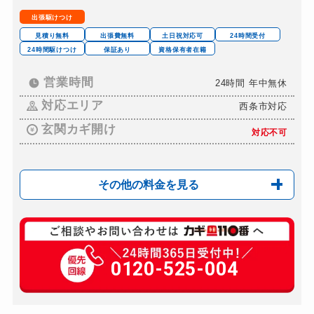
出張駆けつけ
見積り無料
出張費無料
土日祝対応可
24時間受付
24時間駆けつけ
保証あり
資格保有者在籍
営業時間
24時間 年中無休
対応エリア
西条市対応
玄関カギ開け
対応不可
その他の料金を見る
車カギ開け
8,800円～(税込)
0120-525-004