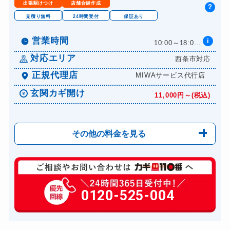
出張駆けつけ
店舗合鍵作成
?
見積り無料
24時間受付
保証あり
営業時間
i
10:00～18:0...
対応エリア
西条市対応
正規代理店
MIWAサービス代行店
玄関カギ開け
11,000円～(税込)
その他の料金を見る
玄関カギ開け
11,000円～(税込)
玄関カギ修理
0120-525-004
6,600円～(税込)
玄関カギ作成
14,300円～(税込)
玄関カギ交換
14,300円～(税込)