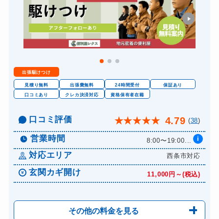
出張駆けつけ
見積り無料
出張費無料
24時間受付
保証あり
口コミあり
クレカ決済対応
資格保有者在籍
口コミ評価
4.79
★
★
★
★
★
(
38
)
営業時間
i
8:00〜19:00...
対応エリア
西条市対応
玄関カギ開け
11,000円～(税込)
その他の料金を見る