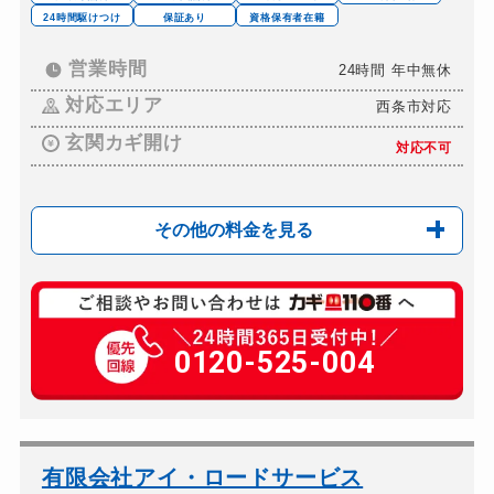
24時間駆けつけ
保証あり
資格保有者在籍
営業時間
24時間 年中無休
対応エリア
西条市対応
玄関カギ開け
対応不可
その他の料金を見る
車カギ開け
8,800円～(税込)
0120-525-004
有限会社アイ・ロードサービス