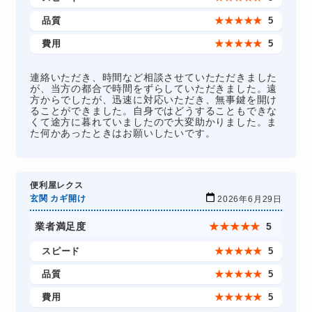
品質
★
★
★
★
★
5
費用
★
★
★
★
★
5
連絡いただき、時間など相談させていたただきました
が、当方の都合で時間をずらしていただきました。遠
方からでしたが、迅速に対応いただき、無事鍵を開け
ることができました。自身ではどうすることもできな
くて途方に暮れていましたので大変助かりました。ま
た何かあったときはお願いしたいです。
便利屋レクス
玄関 カギ開け
2026年6月29日
業者満足度
★
★
★
★
★
5
スピード
★
★
★
★
★
5
品質
★
★
★
★
★
5
費用
★
★
★
★
★
5