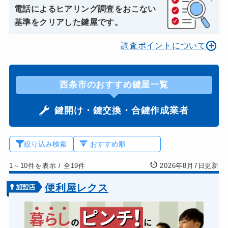
電話によるヒアリング調査をおこない
基準をクリアした鍵屋です。
調査ポイントについて
西条市のおすすめ鍵屋一覧
鍵開け・鍵交換・合鍵作成業者
絞り込み検索
1～10件を表示
/
全19件
2026年8月7日更新
便利屋レクス