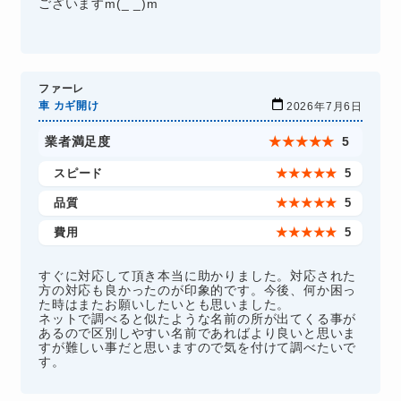
ございますm(_ _)m
ファーレ
車 カギ開け
2026年7月6日
業者満足度
★
★
★
★
★
5
スピード
★
★
★
★
★
5
品質
★
★
★
★
★
5
費用
★
★
★
★
★
5
すぐに対応して頂き本当に助かりました。対応された
方の対応も良かったのが印象的です。今後、何か困っ
た時はまたお願いしたいとも思いました。
ネットで調べると似たような名前の所が出てくる事が
あるので区別しやすい名前であればより良いと思いま
すが難しい事だと思いますので気を付けて調べたいで
す。