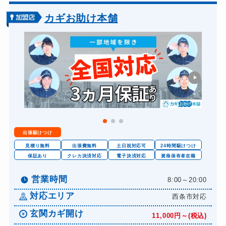
車カギ開け
13,200円～(税込)
カギお助け本舗
バイクカギ開け
13,200円～(税込)
バイクカギ作成
16,500円～(税込)
スーツケースカギ開け
8,800円～(税込)
金庫カギ開け
14,300円～(税込)
ロッカーカギ開け
8,800円～(税込)
出張駆けつけ
見積り無料
出張費無料
土日祝対応可
24時間駆けつけ
保証あり
クレカ決済対応
電子決済対応
資格保有者在籍
営業時間
8:00～20:00
対応エリア
西条市対応
玄関カギ開け
11,000円～(税込)