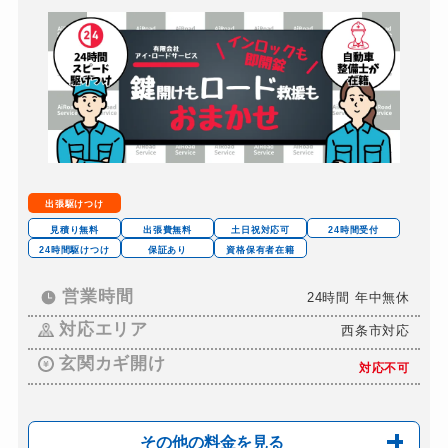
出張駆けつけ
見積り無料
出張費無料
土日祝対応可
24時間受付
24時間駆けつけ
保証あり
資格保有者在籍
営業時間
24時間 年中無休
対応エリア
西条市対応
玄関カギ開け
対応不可
その他の料金を見る