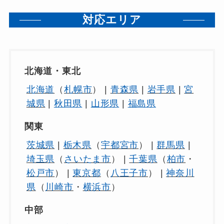
対応エリア
北海道・東北
北海道
（
札幌市
） |
青森県
|
岩手県
|
宮
城県
|
秋田県
|
山形県
|
福島県
関東
茨城県
|
栃木県
（
宇都宮市
） |
群馬県
|
埼玉県
（
さいたま市
） |
千葉県
（
柏市
・
松戸市
） |
東京都
（
八王子市
） |
神奈川
県
（
川崎市
・
横浜市
）
中部