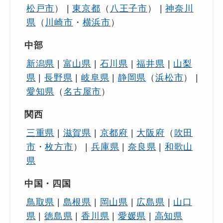
松戸市
） |
東京都
（
八王子市
） |
神奈川
県
（
川崎市
・
横浜市
）
中部
新潟県
|
富山県
|
石川県
|
福井県
|
山梨
県
|
長野県
|
岐阜県
|
静岡県
（
浜松市
） |
愛知県
（
名古屋市
）
関西
三重県
|
滋賀県
|
京都府
|
大阪府
（
吹田
市
・
枚方市
） |
兵庫県
|
奈良県
|
和歌山
県
中国・四国
鳥取県
|
島根県
|
岡山県
|
広島県
|
山口
県
|
徳島県
|
香川県
|
愛媛県
|
高知県