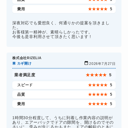
費用
★
★
★
★
★
5
深夜対応でも愛想良く、何通りかの提案を頂きまし
た。
お客様第一精神が、素晴らしかったです。
今後も是非利用させて頂きたく思います！
株式会社RIZELIA
車 カギ開け
2026年7月27日
業者満足度
★
★
★
★
★
5
スピード
★
★
★
★
★
5
品質
★
★
★
★
★
5
費用
★
★
★
★
★
5
1時間30分程度して、うちに到着し作業内容の説明が
あり、エアーバックでドアの隙間を、開けるのでその
さいに、歪みが生じるかもまた、ドアの解錠のときに