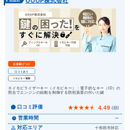
OOOP株式会社
出張駆けつけ
口コミあり
イモビキー複製
※イモビライザーキー（イモビキー）：電子的なキー（ID）の
照合でエンジンの始動を制御する防犯装置の付いた鍵
口コミ評価
4.49
★
★
★
★
★
(
49
)
営業時間
ー
対応エリア
十和田市対応