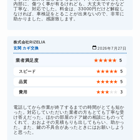
内部に、傷つく事が有るけれども、大丈夫ですかなど
丁寧な、対応でした。料金は、33000円だけど解錠し
なければ、車検証をとることが出来ないので、非常に
助かりました。感謝致します。
株式会社RIZELIA
玄関 カギ交換
2026年7月27日
業者満足度
★
★
★
★
★
5
スピード
★
★
★
★
★
5
品質
★
★
★
★
★
5
費用
★
★
★
★
★
3
電話してから作業が終了するまでの時間がとても短か
った。対応していただいた業者の方もとても丁寧な受
け答えだった。ほかの部屋のドア鍵の相談にものって
くれて、おおよその見積もりも出してもらい、助かっ
た。また、鍵の不具合があったときにはお願いしよう
と思った。