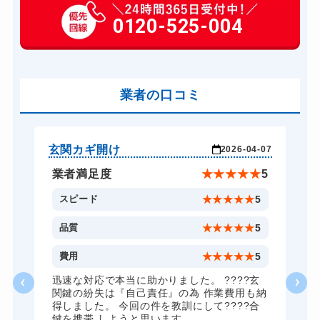
玄関カギ作成
0120-525-004
14,300円～(税込)
玄関カギ交換
14,300円～(税込)
車カギ開け
13,200円～(税込)
バイクカギ開け
業者の口コミ
13,200円～(税込)
スーツケースカギ開け
8,800円～(税込)
金庫カギ開け
14,300円～(税込)
玄関カギ開け
玄
-19
2026-04-07
金庫カギ修理
11,000円～(税込)
★
3
業者満足度
★
★
★
★
★
5
ロッカーカギ開け
8,800円～(税込)
1
スピード
★
★
★
★
★
5
ドアノブカギ開け
10,780円～(税込)
3
品質
★
★
★
★
★
5
ドアノブカギ交換
11,000円～(税込)
1
費用
★
★
★
★
★
5
に
迅速な対応で本当に助かりました。 ????玄
に
関鍵の紛失は『自己責任』の為 作業費用も納
得しました。 今回の件を教訓にして????合
か
鍵を携帯 しようと思います。