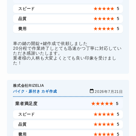
スピード
★
★
★
★
★
5
品質
★
★
★
★
★
5
費用
★
★
★
★
★
5
車の鍵の開錠+鍵作成で依頼しました
20分程で作業終了しとても迅速かつ丁寧に対応してい
ただき感謝いたします。
業者様の人柄も大変よくとても良い印象を受けまし
た！
株式会社RIZELIA
バイク・原付き カギ作成
2026年7月21日
業者満足度
★
★
★
★
★
5
スピード
★
★
★
★
★
5
品質
★
★
★
★
★
5
費用
★
★
★
★
★
5