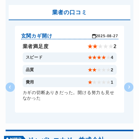
車カギ開け
13,200円～(税込)
バイクカギ開け
業者の口コミ
13,200円～(税込)
バイクカギ作成
16,500円～(税込)
スーツケースカギ開け
8,800円～(税込)
玄関カギ開け
玄
-10
2025-08-27
スーツケースカギ作成
8,800円～(税込)
★
5
業者満足度
★
★
★
★
★
2
金庫カギ開け
14,300円～(税込)
5
スピード
★
★
★
★
★
4
金庫カギ修理
11,000円～(税込)
5
品質
★
★
★
★
★
2
金庫カギ交換
11,000円～(税込)
5
費用
★
★
★
★
★
1
ロッカーカギ開け
8,800円～(税込)
安
カギの切断ありきだった。開ける努力も見せ
し
なかった
ドアノブカギ開け
10,780円～(税込)
ドアノブカギ作成
8,800円～(税込)