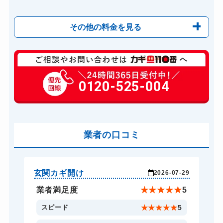
その他の料金を見る
玄関カギ修理
6,600円～(税込)
玄関カギ作成
0120-525-004
14,300円～(税込)
玄関カギ交換
14,300円～(税込)
車カギ開け
13,200円～(税込)
バイクカギ開け
業者の口コミ
13,200円～(税込)
バイクカギ作成
16,500円～(税込)
スーツケースカギ開け
8,800円～(税込)
玄関カギ開け
玄
-29
2026-07-29
金庫カギ開け
14,300円～(税込)
★
4
業者満足度
★
★
★
★
★
5
ロッカーカギ開け
8,800円～(税込)
5
スピード
★
★
★
★
★
5