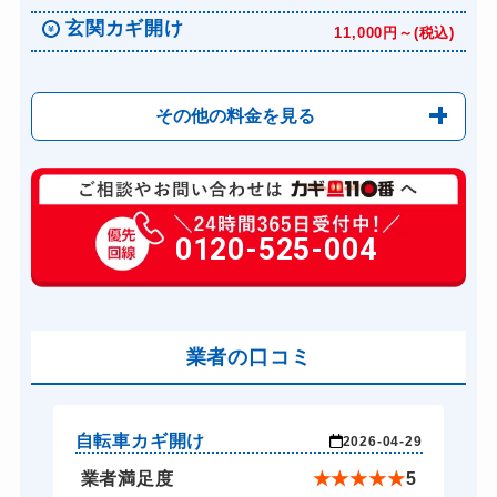
玄関カギ開け
11,000円～(税込)
その他の料金を見る
玄関カギ修理
6,600円～(税込)
玄関カギ交換
0120-525-004
14,300円～(税込)
車カギ開け
13,200円～(税込)
バイクカギ開け
13,200円～(税込)
バイクカギ作成
業者の口コミ
16,500円～(税込)
スーツケースカギ開け
8,800円～(税込)
金庫カギ開け
14,300円～(税込)
自転車カギ開け
玄
-16
2026-04-29
ロッカーカギ開け
8,800円～(税込)
★
5
業者満足度
★
★
★
★
★
5