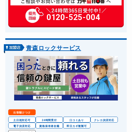
玄関カギ修理
6,600円～(税込)
玄関カギ作成
0120-525-004
14,300円～(税込)
玄関カギ交換
14,300円～(税込)
車カギ開け
13,200円～(税込)
バイクカギ開け
13,200円～(税込)
青森ロックサービス
バイクカギ作成
16,500円～(税込)
スーツケースカギ開け
8,800円～(税込)
金庫カギ開け
14,300円～(税込)
金庫カギ交換
11,000円～(税込)
ロッカーカギ開け
8,800円～(税込)
ドアノブカギ開け
10,780円～(税込)
出張駆けつけ
ドアノブカギ作成
8,800円～(税込)
土日祝対応可
24時間受付
口コミあり
クレカ決済対応
電子決済対応
資格保有者在籍
即日カギ複製可
ドアノブカギ交換
11,000円～(税込)