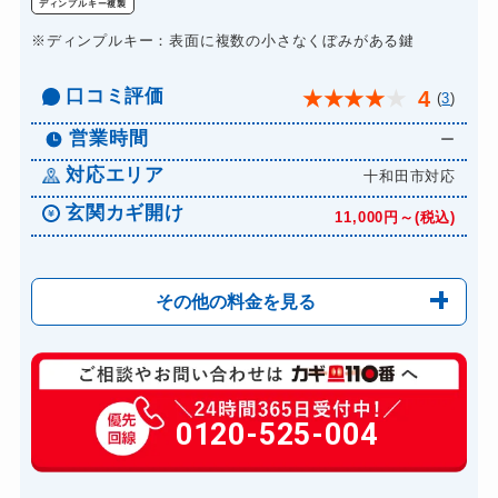
ディンプルキー複製
※ディンプルキー：表面に複数の小さなくぼみがある鍵
口コミ評価
4
★
★
★
★
★
(
3
)
営業時間
ー
対応エリア
十和田市対応
玄関カギ開け
11,000円～(税込)
その他の料金を見る
玄関カギ修理
6,600円～(税込)
玄関カギ作成
0120-525-004
14,300円～(税込)
玄関カギ交換
14,300円～(税込)