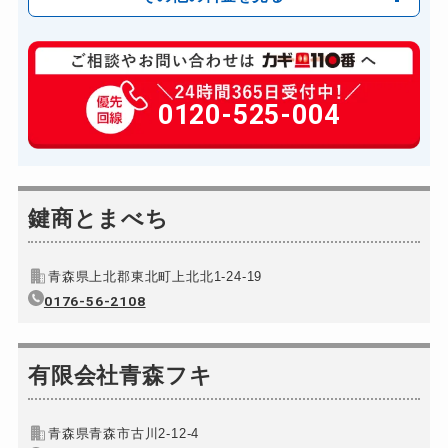
玄関カギ修理
6,600円～(税込)
玄関カギ作成
0120-525-004
14,300円～(税込)
玄関カギ交換
14,300円～(税込)
車カギ開け
13,200円～(税込)
バイクカギ開け
鍵商とまべち
13,200円～(税込)
バイクカギ作成
16,500円～(税込)
青森県上北郡東北町上北北1-24-19
スーツケースカギ開け
8,800円～(税込)
0176-56-2108
スーツケースカギ作成
8,800円～(税込)
金庫カギ開け
14,300円～(税込)
有限会社青森フキ
金庫カギ修理
11,000円～(税込)
金庫カギ交換
11,000円～(税込)
青森県青森市古川2-12-4