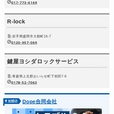
ロッカーカギ開け
017-773-4169
8,800円～(税込)
ドアノブカギ開け
10,780円～(税込)
ドアノブカギ作成
R-lock
8,800円～(税込)
ドアノブカギ交換
11,000円～(税込)
岩手県盛岡市大館町16-7
0120-957-069
鍵屋ヨシダロックサービス
青森県上北郡おいらせ町下前田7-6
0178-52-7063
Dope合同会社