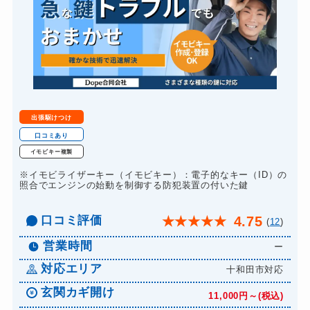
出張駆けつけ
口コミあり
イモビキー複製
※イモビライザーキー（イモビキー）：電子的なキー（ID）の
照合でエンジンの始動を制御する防犯装置の付いた鍵
口コミ評価
4.75
★
★
★
★
★
(
12
)
営業時間
ー
対応エリア
十和田市対応
玄関カギ開け
11,000円～(税込)