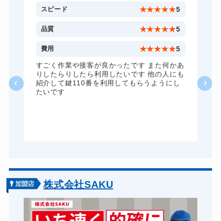
ドアノブカギ開け
10,780円～(税込)
5
スピード
★
★
★
★
★
5
5
品質
★
★
★
★
★
5
5
費用
★
★
★
★
★
5
い
すごく作業や接客が良かったです また何かあ
て
りしたらりしたら利用したいです 他の人にも
紹介して鍵110番を利用してもらうようにし
たいです
株式会社SAKU