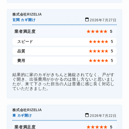
株式会社RIZELIA
玄関 カギ開け
2026年7月27日
業者満足度
★
★
★
★
★
5
スピード
★
★
★
★
★
5
品質
★
★
★
★
★
5
費用
★
★
★
★
★
5
結果的に家のカギがきちんと施錠されてなく、戸がす
ぐ開き、出張費用がかかるのは致し方ないと思いまし
たが、来て下さった担当の人は普通に感じ良く対応し
ていただきました。
株式会社RIZELIA
車 カギ開け
2026年7月22日
業者満足度
★
★
★
★
★
5