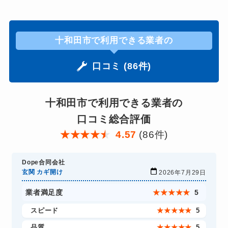
十和田市で利用できる業者の
口コミ (86件)
十和田市で利用できる業者の
口コミ総合評価
★
★
★
★
★
4.57
(86件)
Dope合同会社
玄関 カギ開け
2026年7月29日
業者満足度
★
★
★
★
★
5
スピード
★
★
★
★
★
5
品質
★
★
★
★
★
5