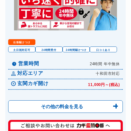
出張駆けつけ
土日祝対応可
24時間受付
24時間駆けつけ
口コミあり
営業時間
24時間 年中無休
対応エリア
十和田市対応
玄関カギ開け
11,000円～(税込)
その他の料金を見る
玄関カギ修理
6,600円～(税込)