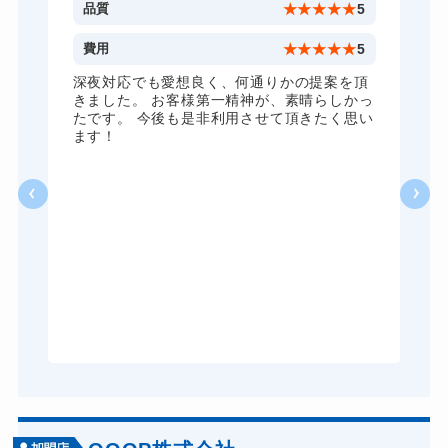
5
品質
★
★
★
★
★
5
2
費用
★
★
★
★
★
5
内
深夜対応でも愛想良く、何通りかの提案を頂
や
きました。 お客様第一精神が、素晴らしかっ
い
たです。 今後も是非利用させて頂きたく思い
い
ます！
り
特
一
。