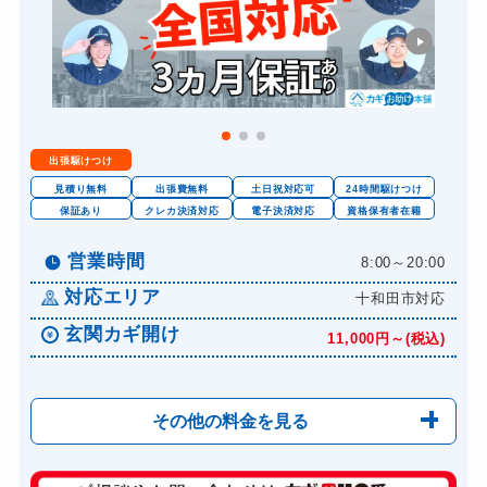
出張駆けつけ
見積り無料
出張費無料
土日祝対応可
24時間駆けつけ
保証あり
クレカ決済対応
電子決済対応
資格保有者在籍
営業時間
8:00～20:00
対応エリア
十和田市対応
玄関カギ開け
11,000円～(税込)
その他の料金を見る