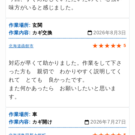
味方がいると感じました。
作業場所:
玄関
作業内容:
カギ交換
2026年8月3日
★
★
★
★
★
5
北海道函館市
対応が早くて助かりました。作業をして下さ
った方も 親切で わかりやすく説明してく
れて とても 良かったです。
また何かあったら お願いしたいと思いま
す。
作業場所:
車
作業内容:
カギ開け
2026年7月27日
★
★
★
★
★
5