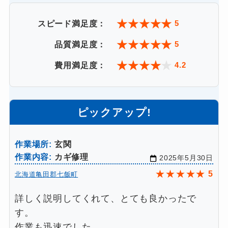
★
★
★
★
★
5
スピード満足度：
★
★
★
★
★
5
品質満足度：
★
★
★
★
★
4.2
費用満足度：
ピックアップ!
作業場所:
玄関
作業内容:
カギ修理
2025年5月30日
★
★
★
★
★
5
北海道亀田郡七飯町
詳しく説明してくれて、とても良かったで
す。
作業も迅速でした。