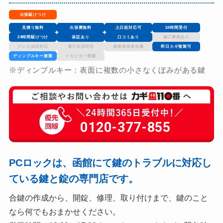
出張駆けつけ
見積り無料
出張費無料
土日祝対応可
24時間受付
24時間駆けつけ
保証あり
口コミあり
施工事例あり
クレカ決済対応
電子決済対応
資格保有者在籍
即日カギ複製可
ディンプルキー複製
イモビキー複製
※ディンプルキー：表面に複数の小さなくぼみがある鍵
0120-377-855
PCロックは、函館にて鍵のトラブルに対応し
ている鍵と錠の専門店です。
合鍵の作成から、開錠、修理、取り付けまで、鍵のこと
なら何でもおまかせください。