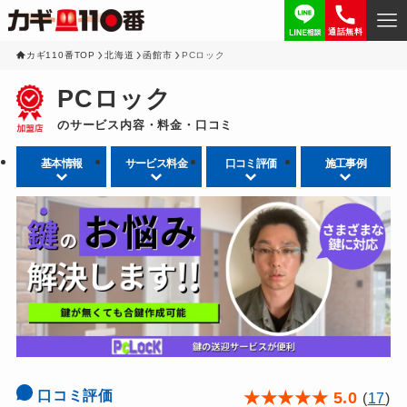
通話無料
カギ110番TOP
北海道
函館市
PCロック
PCロック
のサービス内容・料金・口コミ
基本情報
サービス料金
口コミ評価
施工事例
口コミ評価
★
★
★
★
★
5.0
(
17
)