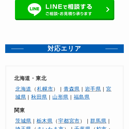
対応エリア
北海道・東北
北海道
（
札幌市
） |
青森県
|
岩手県
|
宮
城県
|
秋田県
|
山形県
|
福島県
関東
茨城県
|
栃木県
（
宇都宮市
） |
群馬県
|
埼玉県
（
さいたま市
） |
千葉県
（
柏市
・