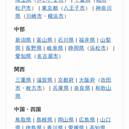
松戸市
） |
東京都
（
八王子市
） |
神奈川
県
（
川崎市
・
横浜市
）
中部
新潟県
|
富山県
|
石川県
|
福井県
|
山梨
県
|
長野県
|
岐阜県
|
静岡県
（
浜松市
） |
愛知県
（
名古屋市
）
関西
三重県
|
滋賀県
|
京都府
|
大阪府
（
吹田
市
・
枚方市
） |
兵庫県
|
奈良県
|
和歌山
県
中国・四国
鳥取県
|
島根県
|
岡山県
|
広島県
|
山口
県
|
徳島県
|
香川県
|
愛媛県
|
高知県