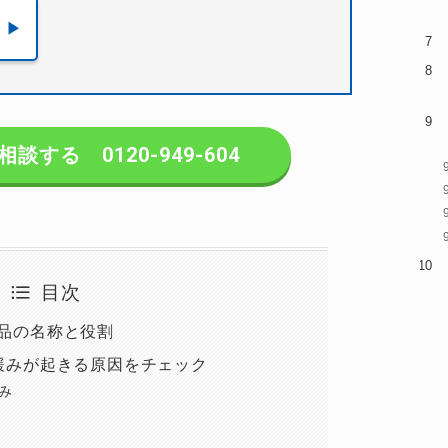
する 0120-949-604
目次
品の名称と役割
緩みが起きる原因をチェック
み