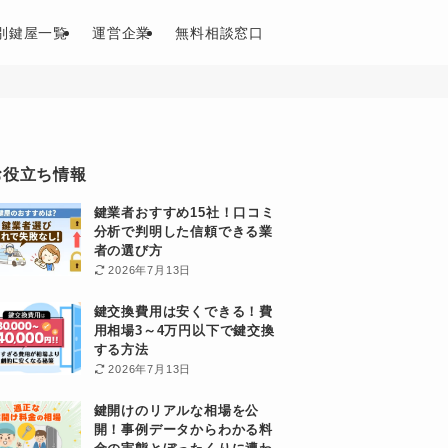
別鍵屋一覧
運営企業
無料相談窓口
お役立ち情報
鍵業者おすすめ15社！口コミ
分析で判明した信頼できる業
者の選び方
2026年7月13日
鍵交換費用は安くできる！費
用相場3～4万円以下で鍵交換
する方法
2026年7月13日
鍵開けのリアルな相場を公
開！事例データからわかる料