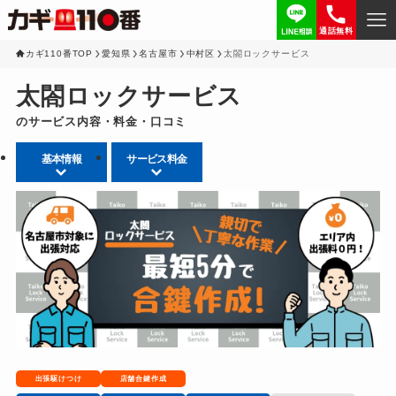
通話無料
カギ110番TOP
愛知県
名古屋市
中村区
太閤ロックサービス
太閤ロックサービス
のサービス内容・料金・口コミ
基本情報
サービス料金
出張駆けつけ
店舗合鍵作成