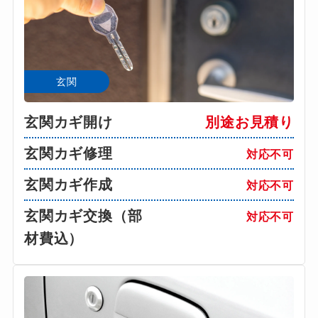
玄関
玄関カギ開け
別途お見積り
玄関カギ修理
対応不可
玄関カギ作成
対応不可
玄関カギ交換（部
対応不可
材費込）