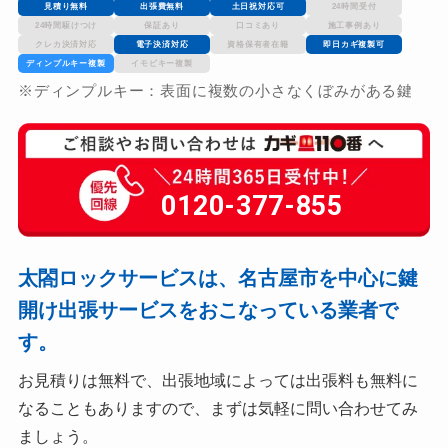
見積り無料
出張費無料
土日祝対応可
24時間受付
24時間駆けつけ
保証あり
口コミあり
施工事例あり
クレカ決済対応
電子決済対応
資格保有者在籍
即日カギ複製可
ディンプルキー複製
イモビキー複製
※ディンプルキー：表面に複数の小さなくぼみがある鍵
0120-377-855
太閤ロックサービスは、名古屋市を中心に鍵
開け出張サービスをおこなっている業者で
す。
お見積りは無料で、出張地域によっては出張料も無料に
なることもありますので、まずは気軽に問い合わせてみ
ましょう。