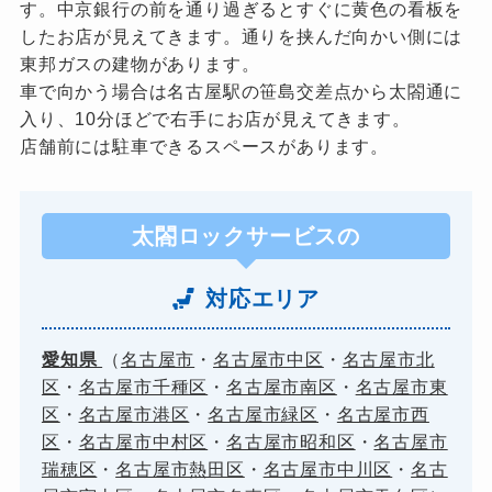
す。中京銀行の前を通り過ぎるとすぐに黄色の看板を
したお店が見えてきます。通りを挟んだ向かい側には
東邦ガスの建物があります。
車で向かう場合は名古屋駅の笹島交差点から太閤通に
入り、10分ほどで右手にお店が見えてきます。
店舗前には駐車できるスペースがあります。
太閤ロックサービスの
対応エリア
愛知県
（
名古屋市
・
名古屋市中区
・
名古屋市北
区
・
名古屋市千種区
・
名古屋市南区
・
名古屋市東
区
・
名古屋市港区
・
名古屋市緑区
・
名古屋市西
区
・
名古屋市中村区
・
名古屋市昭和区
・
名古屋市
瑞穂区
・
名古屋市熱田区
・
名古屋市中川区
・
名古