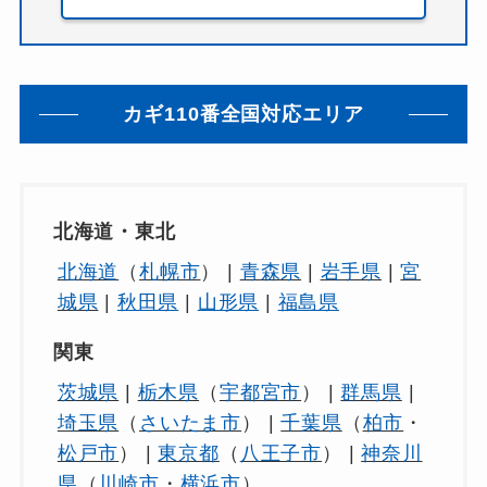
カギ110番全国対応エリア
北海道・東北
北海道
（
札幌市
） |
青森県
|
岩手県
|
宮
城県
|
秋田県
|
山形県
|
福島県
関東
茨城県
|
栃木県
（
宇都宮市
） |
群馬県
|
埼玉県
（
さいたま市
） |
千葉県
（
柏市
・
松戸市
） |
東京都
（
八王子市
） |
神奈川
県
（
川崎市
・
横浜市
）