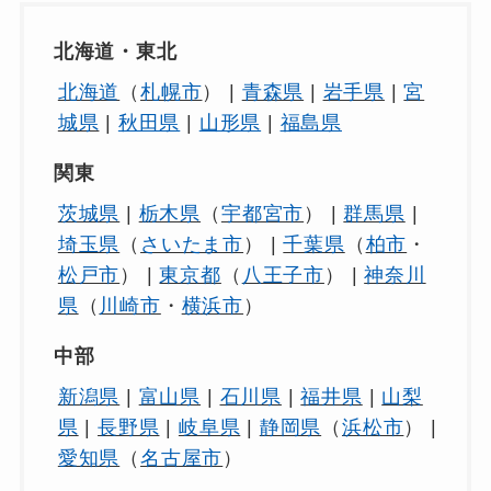
北海道・東北
北海道
（
札幌市
） |
青森県
|
岩手県
|
宮
城県
|
秋田県
|
山形県
|
福島県
関東
茨城県
|
栃木県
（
宇都宮市
） |
群馬県
|
埼玉県
（
さいたま市
） |
千葉県
（
柏市
・
松戸市
） |
東京都
（
八王子市
） |
神奈川
県
（
川崎市
・
横浜市
）
中部
新潟県
|
富山県
|
石川県
|
福井県
|
山梨
県
|
長野県
|
岐阜県
|
静岡県
（
浜松市
） |
愛知県
（
名古屋市
）