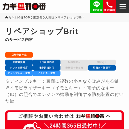
通話無料
カギ110番TOP
東京都
大田区
リペアショップBrit
リペアショップBrit
のサービス内容
店舗合鍵作成
見積り無料
土日祝対応可
24時間受付
保証あり
クレカ決済対応
電子決済対応
資格保有者在籍
即日カギ複製可
ディンプルキー複製
イモビキー複製
※ディンプルキー：表面に複数の小さなくぼみがある鍵
※イモビライザーキー（イモビキー）：電子的なキー
（ID）の照合でエンジンの始動を制御する防犯装置の付い
た鍵