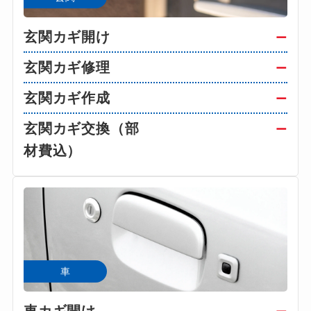
玄関カギ開け
ー
玄関カギ修理
ー
玄関カギ作成
ー
玄関カギ交換（部
ー
材費込）
車