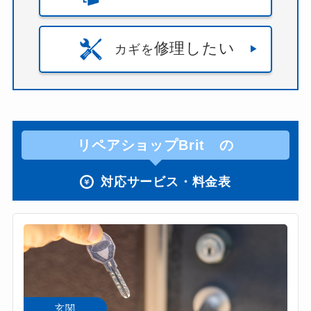
修理したい
カギを
リペアショップBrit の
対応サービス・料金表
玄関