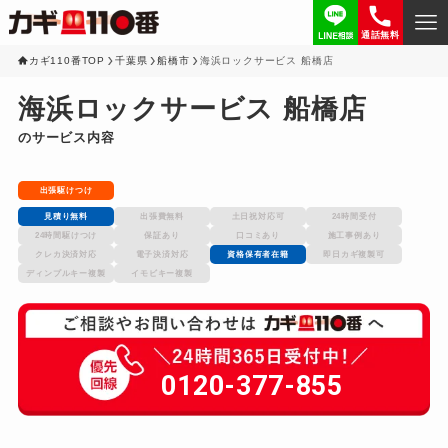
通話無料
カギ110番TOP
千葉県
船橋市
海浜ロックサービス 船橋店
海浜ロックサービス 船橋店
のサービス内容
出張駆けつけ
見積り無料
出張費無料
土日祝対応可
24時間受付
24時間駆けつけ
保証あり
口コミあり
施工事例あり
クレカ決済対応
電子決済対応
資格保有者在籍
即日カギ複製可
ディンプルキー複製
イモビキー複製
0120-377-855