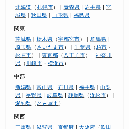
北海道
（
札幌市
） |
青森県
|
岩手県
|
宮
城県
|
秋田県
|
山形県
|
福島県
関東
茨城県
|
栃木県
（
宇都宮市
） |
群馬県
|
埼玉県
（
さいたま市
） |
千葉県
（
柏市
・
松戸市
） |
東京都
（
八王子市
） |
神奈川
県
（
川崎市
・
横浜市
）
中部
新潟県
|
富山県
|
石川県
|
福井県
|
山梨
県
|
長野県
|
岐阜県
|
静岡県
（
浜松市
） |
愛知県
（
名古屋市
）
関西
三重県
|
滋賀県
|
京都府
|
大阪府
（
吹田