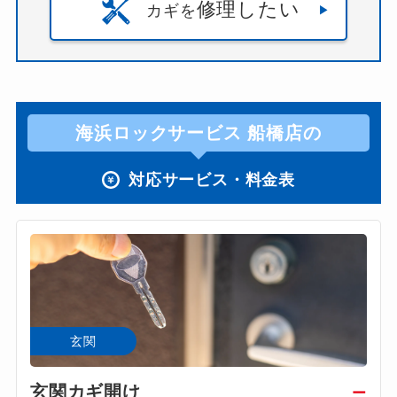
修理したい
カギを
海浜ロックサービス 船橋店の
対応サービス・料金表
玄関
玄関カギ開け
ー