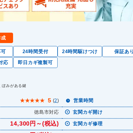
作成
応可
24時間受付
24時間駆けつけ
保証あ
対応
即日カギ複製可
くぼみがある鍵
5
★
★
★
★
★
(
2
)
営業時間
徳島市対応
玄関カギ開け
14,300円～(税込)
玄関カギ修理