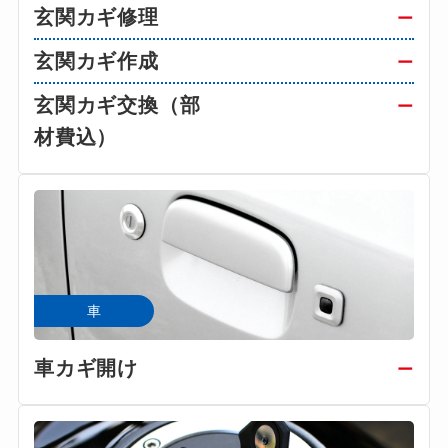
玄関カギ修理
ー
玄関カギ作成
ー
玄関カギ交換（部
ー
材費込）
車
車カギ開け
ー