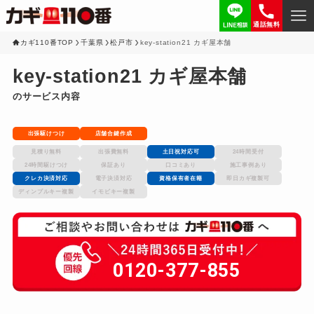
通話無料
カギ110番TOP
千葉県
松戸市
key-station21 カギ屋本舗
key-station21 カギ屋本舗
のサービス内容
出張駆けつけ
店舗合鍵作成
見積り無料
出張費無料
土日祝対応可
24時間受付
24時間駆けつけ
保証あり
口コミあり
施工事例あり
クレカ決済対応
電子決済対応
資格保有者在籍
即日カギ複製可
ディンプルキー複製
イモビキー複製
0120-377-855