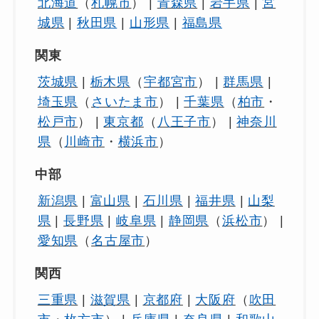
北海道
（
札幌市
） |
青森県
|
岩手県
|
宮
城県
|
秋田県
|
山形県
|
福島県
関東
茨城県
|
栃木県
（
宇都宮市
） |
群馬県
|
埼玉県
（
さいたま市
） |
千葉県
（
柏市
・
松戸市
） |
東京都
（
八王子市
） |
神奈川
県
（
川崎市
・
横浜市
）
中部
新潟県
|
富山県
|
石川県
|
福井県
|
山梨
県
|
長野県
|
岐阜県
|
静岡県
（
浜松市
） |
愛知県
（
名古屋市
）
関西
三重県
|
滋賀県
|
京都府
|
大阪府
（
吹田